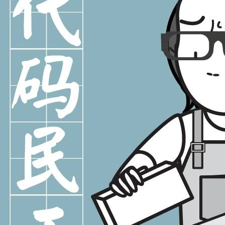
者
我
的
我
博
的
我
客
论
的
我
坛
圈
的
我
子
直
的
我
我
播
活
的
我
动
关
的