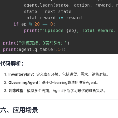
        agent
.
learn
(
state
,
 action
,
 reward
,
 
        state 
=
 next_state

        total_reward 
+=
 reward

if
 ep 
%
20
==
0
:
print
(
f"Episode 
{
ep
}
, Total Reward:
print
(
"训练完成，Q表前5行："
)
print
(
agent
.
q_table
[
:
5
]
)
代码解析：
InventoryEnv
：定义库存环境，包括进货、需求、销售逻辑。
QLearningAgent
：基于Q-learning算法的决策Agent。
训练过程
：模拟多个周期，Agent不断学习最优的进货策略。
六、应用场景