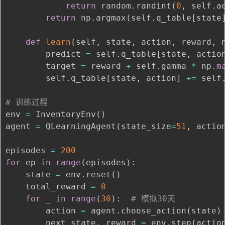
return
 random
.
randint
(
0
,
 self
.
a
return
 np
.
argmax
(
self
.
q_table
[
state
def
learn
(
self
,
 state
,
 action
,
 reward
,
 
        predict 
=
 self
.
q_table
[
state
,
 actio
        target 
=
 reward 
+
 self
.
gamma 
*
 np
.
m
        self
.
q_table
[
state
,
 action
]
+=
 self
# 训练过程
env 
=
 InventoryEnv
(
)
agent 
=
 QLearningAgent
(
state_size
=
51
,
 actio
episodes 
=
200
for
 ep 
in
range
(
episodes
)
:
    state 
=
 env
.
reset
(
)
    total_reward 
=
0
for
 _ 
in
range
(
30
)
:
# 模拟30天
        action 
=
 agent
.
choose_action
(
state
)
        next_state
,
 reward 
=
 env
.
step
(
actio