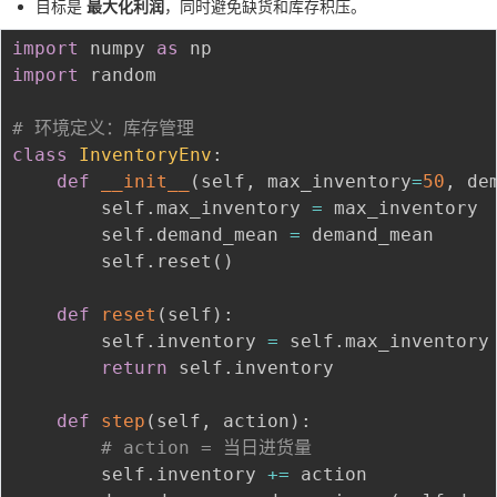
目标是
最大化利润
，同时避免缺货和库存积压。
import
 numpy 
as
import
 random

# 环境定义：库存管理
class
InventoryEnv
:
def
__init__
(
self
,
 max_inventory
=
50
,
 de
        self
.
max_inventory 
=
 max_inventory

        self
.
demand_mean 
=
 demand_mean

        self
.
reset
(
)
def
reset
(
self
)
:
        self
.
inventory 
=
 self
.
max_inventory
return
 self
.
inventory

def
step
(
self
,
 action
)
:
# action = 当日进货量
        self
.
inventory 
+=
 action
