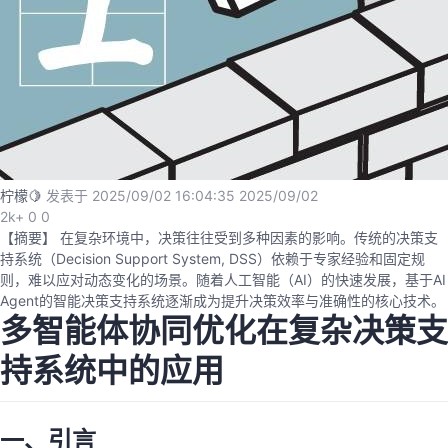
我
注
的
开
的
Programs
发
支
者
持
学
柠檬🍋
发表于 2025/09/02 16:04:35
2025/09/02
2k+
0
我
0
堂
【摘要】 在复杂环境中，决策往往受到多种因素的影响。传统的决策支
持系统（Decision Support System, DSS）依赖于专家经验和固定规
的
我
我
则，难以应对动态变化的场景。随着人工智能（AI）的快速发展，基于AI
Agent的智能决策支持系统逐渐成为提升决策效率与准确性的核心技术。
技
的
的
我
多智能体协同优化在复杂决策支
持系统中的应用
术
云
课
的
我
支
声
程
认
的
我
一、引言