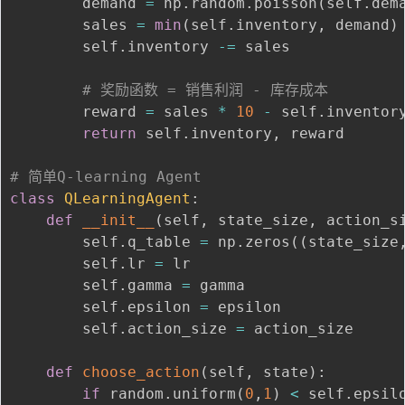
        demand 
=
 np
.
random
.
poisson
(
self
.
dem
        sales 
=
min
(
self
.
inventory
,
 demand
)
        self
.
inventory 
-=
 sales

# 奖励函数 = 销售利润 - 库存成本
        reward 
=
 sales 
*
10
-
 self
.
inventor
return
 self
.
inventory
,
 reward

# 简单Q-learning Agent
class
QLearningAgent
:
def
__init__
(
self
,
 state_size
,
 action_s
        self
.
q_table 
=
 np
.
zeros
(
(
state_size
        self
.
lr 
=
 lr

        self
.
gamma 
=
 gamma

        self
.
epsilon 
=
 epsilon

        self
.
action_size 
=
 action_size

def
choose_action
(
self
,
 state
)
:
if
 random
.
uniform
(
0
,
1
)
<
 self
.
epsil