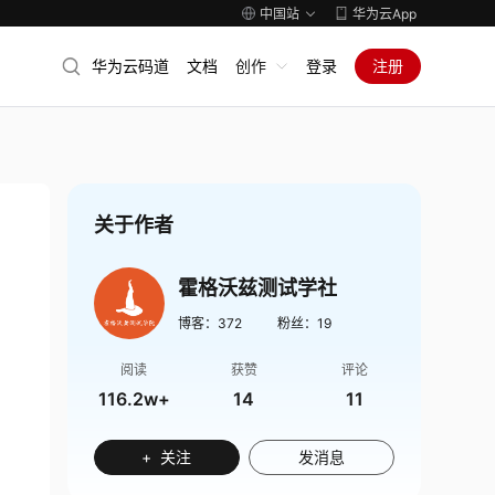
中国站
华为云App
华为云码道
文档
创作
登录
注册
关于作者
霍格沃兹测试学社
博客：
372
粉丝：
19
阅读
获赞
评论
116.2w+
14
11
+ 关注
发消息