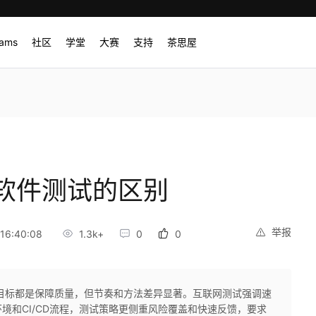
rams
社区
学堂
大赛
支持
茶思屋
软件测试的区别
举报
16:40:08
1.3k+
0
0
目标都是保障质量，但节奏和方法差异显著。互联网测试强调速
境和CI/CD流程，测试策略更侧重风险覆盖和快速反馈，要求