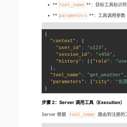
**
**：目标工具标识
tool_name
**
**：工具调用参数
parameters
{
"context"
:
{
"user_id"
:
"u123"
,
"session_id"
:
"s456"
,
"history"
:
[
{
"role"
:
"use
}
,
"tool_name"
:
"get_weather"
,
"parameters"
:
{
"city"
:
"北京
}
步骤 2：Server 调用工具（Execution）
Server 根据
路由到注册的
tool_name