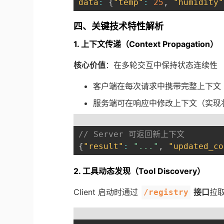
data
:
{
"temp"
:
25
,
"humidity"
四、关键技术特性解析
1. 上下文传递（Context Propagation）
核心价值
：在多轮交互中保持状态连续性
客户端在每次请求中携带完整上下文（
服务端可在响应中修改上下文（实现
// Server 可返回新上下文
{
"result"
:
"..."
,
"updated_co
2. 工具动态发现（Tool Discovery）
Client 启动时通过
接口
拉取
/registry