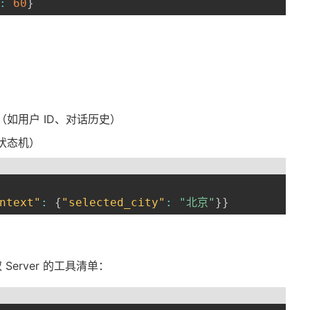
:
60
}
如用户 ID、对话历史）
状态机）
ntext"
:
{
"selected_city"
:
"北京"
}
}
 Server 的工具清单：