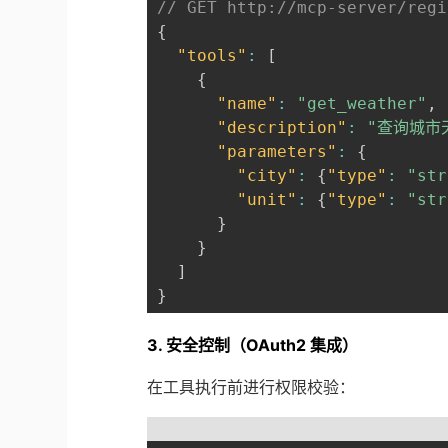
// GET http://mcp-server/regi
{
"tools"
:
[
{
"name"
:
"get_weather"
,
"description"
:
"查询城市
"parameters"
:
{
"city"
:
{
"type"
:
"str
"unit"
:
{
"type"
:
"str
}
}
]
}
3. 安全控制（OAuth2 集成）
在工具执行前进行权限校验：