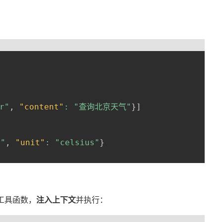
符
r"
,
"content"
:
"查询北京天气"
}
]
"
,
"unit"
:
"celsius"
}
工具函数，
注入上下文
并执行：