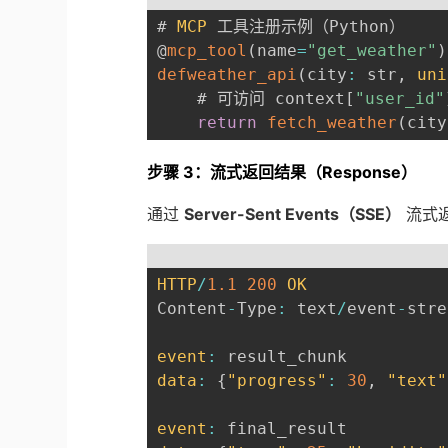
# 
MCP
 工具注册示例（Python）

@
mcp_tool
(
name
=
"get_weather"
)
defweather_api
(
city
:
 str
,
uni
    # 可访问 context
[
"user_id"
return
fetch_weather
(
city
步骤 3：流式返回结果（Response）
通过
Server-Sent Events（SSE）
流式
HTTP
/
1.1
200
OK
Content
-
Type
:
 text
/
event
-
stre
event
:
data
:
{
"progress"
:
30
,
"text"
event
: