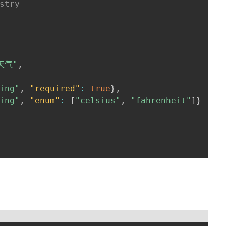
stry
天气"
,
ing"
,
"required"
:
true
}
,
ing"
,
"enum"
:
[
"celsius"
,
"fahrenheit"
]
}