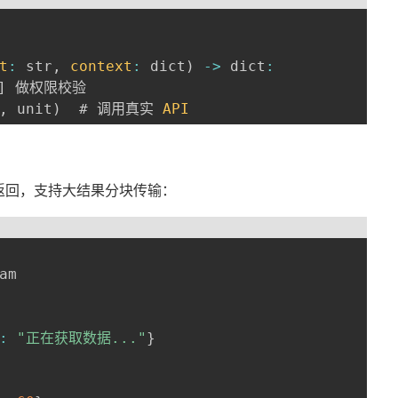
t
:
 str
,
context
:
 dict
)
-
>
 dict
:
]
 做权限校验

,
 unit
)
  # 调用真实 
API
返回，支持大结果分块传输：
am

:
"正在获取数据..."
}