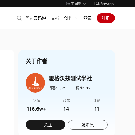
中国站
华为云App
华为云码道
文档
创作
登录
注册
关于作者
霍格沃兹测试学社
博客：
374
粉丝：
19
阅读
获赞
评论
116.6w+
14
11
+ 关注
发消息