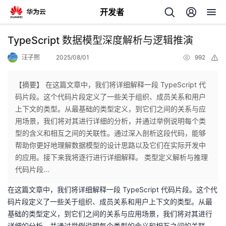
开发者
返
TypeScript 数据模型深度解析与逻辑推演
回
汪子熙
2025/08/01
992
举
报
【摘要】 在这篇文章中，我们将详细解释一段 TypeScript 代
码片段。这个代码片段定义了一些关于组织、成员关系和用户
上下文的类型。从最基础的类型定义，到它们之间的关系与应
个
用场景，我们将对其进行详细的分析，并通过举例说明每个类
型的含义和相互之间的关联性。通过深入剖析这段代码，能够
我
人
帮助你更好地理解数据模型的设计思路以及它们在实际开发中
的应用。接下来我将逐行进行详细解释。 类型定义解析与推理
的
主
代码片段...
在这篇文章中，我们将详细解释一段 TypeScript 代码片段。这个代
开
页
码片段定义了一些关于组织、成员关系和用户上下文的类型。从最
基础的类型定义，到它们之间的关系与应用场景，我们将对其进行
发
详细的分析，并通过举例说明每个类型的含义和相互之间的关联