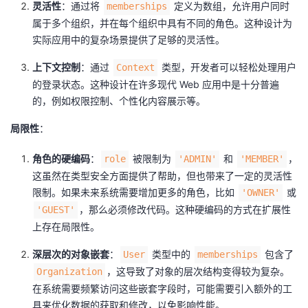
灵活性
：通过将
定义为数组，允许用户同时
memberships
属于多个组织，并在每个组织中具有不同的角色。这种设计为
实际应用中的复杂场景提供了足够的灵活性。
上下文控制
：通过
类型，开发者可以轻松处理用户
Context
的登录状态。这种设计在许多现代 Web 应用中是十分普遍
的，例如权限控制、个性化内容展示等。
局限性
：
角色的硬编码
：
被限制为
和
，
role
'ADMIN'
'MEMBER'
这虽然在类型安全方面提供了帮助，但也带来了一定的灵活性
限制。如果未来系统需要增加更多的角色，比如
或
'OWNER'
，那么必须修改代码。这种硬编码的方式在扩展性
'GUEST'
上存在局限性。
深层次的对象嵌套
：
类型中的
包含了
User
memberships
，这导致了对象的层次结构变得较为复杂。
Organization
在系统需要频繁访问这些嵌套字段时，可能需要引入额外的工
具来优化数据的获取和修改，以免影响性能。