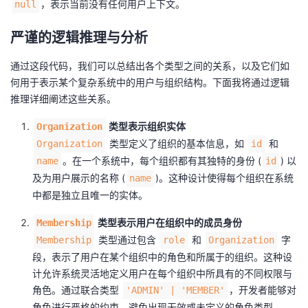
，表示当前没有任何用户上下文。
null
严谨的逻辑推理与分析
通过这段代码，我们可以总结出各个类型之间的关系，以及它们如
何用于表示某个复杂系统中的用户与组织结构。下面我将通过逻辑
推理详细阐述这些关系。
类型表示组织实体
Organization
类型定义了组织的基本信息，如
和
Organization
id
。在一个系统中，每个组织都有其独特的身份 (
) 以
name
id
及为用户展示的名称 (
)。这种设计使得每个组织在系统
name
中都是独立且唯一的实体。
类型表示用户在组织中的成员身份
Membership
类型通过包含
和
字
Membership
role
Organization
段，表示了用户在某个组织中的角色和所属于的组织。这种设
计允许系统灵活地定义用户在每个组织中所具有的不同权限与
角色。通过联合类型
，开发者能够对
'ADMIN' | 'MEMBER'
角色进行严格的约束，避免出现无效或未定义的角色类型。