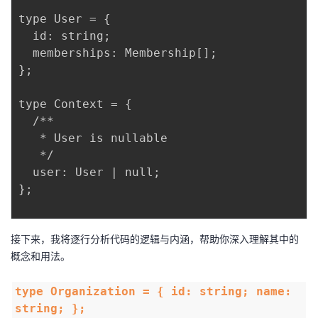
我
注
的
开
type User = {

  id: string;

的
Programs
发
  memberships: Membership[];

};

支
者
type Context = {

持
学
  /**

   * User is nullable

我
堂
   */

  user: User | null;

的
我
};

我
技
的
的
我
接下来，我将逐行分析代码的逻辑与内涵，帮助你深入理解其中的
概念和用法。
术
云
课
的
我
支
声
type Organization = { id: string; name:
程
认
的
我
string; };