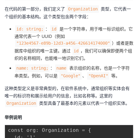
持
建
证
实
的
在代码的第一部分，我们定义了
类型，它代表一
Organization
个组织的基本结构。这个类型包含两个字段：
议
验
收
：
是一个字符串，用于唯一标识组织。它
id: string;
id
藏
通常代表一个 UUID（例如
）或者是数
"123e4567-e89b-12d3-a456-426614174000"
据库中组织的唯一主键。通过
，我们可以确保即便两个组
id
织的名称相同，也能唯一地识别它们。
：
表示组织的名称，也是一个字符
name: string;
name
串类型。例如，可以是
、
等。
"Google"
"OpenAI"
这种类型定义是非常典型的，在软件系统中，通常组织等实体会有
唯一的标识符和展示给用户的信息，比如名称等。这里的
类型具备了最基本的元素以代表一个组织实体。
Organization
举例说明
const org: Organization = {

  id: '1',
