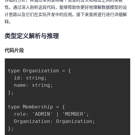
性。通过深入剖析这段代码，能够帮助你更好地理解数据模型的设
者
计思路以及它们在实际开发中的应用。接下来我将逐行进行详细解
释。
我
类型定义解析与推理
的
我
代码片段
博
的
我
客
论
的
我
type Organization = {

  id: string;

坛
圈
的
我
  name: string;

};

子
直
的
我
type Membership = {

我
播
活
的
  role: 'ADMIN' | 'MEMBER';

  Organization: Organization;

我
动
关
的
};
