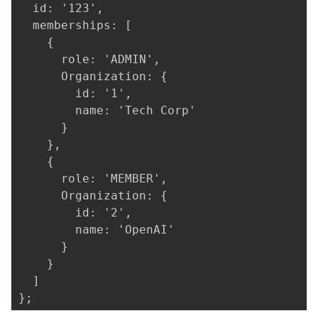
  id: '123',

  memberships: [

    {

      role: 'ADMIN',

      Organization: {

        id: '1',

        name: 'Tech Corp'

      }

    },

    {

      role: 'MEMBER',

      Organization: {

        id: '2',

        name: 'OpenAI'

      }

    }

  ]
