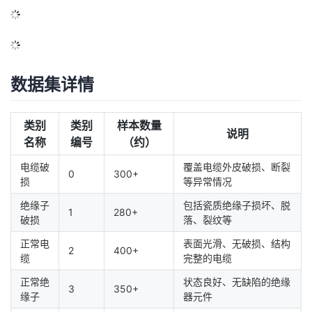
数据集详情
类别
类别
样本数量
说明
名称
编号
（约）
电缆破
覆盖电缆外皮破损、断裂
0
300+
损
等异常情况
绝缘子
包括瓷质绝缘子损坏、脱
1
280+
破损
落、裂纹等
正常电
表面光滑、无破损、结构
2
400+
缆
完整的电缆
正常绝
状态良好、无缺陷的绝缘
3
350+
缘子
器元件