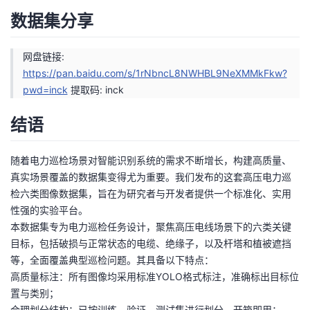
数据集分享
网盘链接:
https://pan.baidu.com/s/1rNbncL8NWHBL9NeXMMkFkw?
pwd=inck
提取码: inck
结语
随着电力巡检场景对智能识别系统的需求不断增长，构建高质量、
真实场景覆盖的数据集变得尤为重要。我们发布的这套高压电力巡
检六类图像数据集，旨在为研究者与开发者提供一个标准化、实用
性强的实验平台。
本数据集专为电力巡检任务设计，聚焦高压电线场景下的六类关键
目标，包括破损与正常状态的电缆、绝缘子，以及杆塔和植被遮挡
等，全面覆盖典型巡检问题。其具备以下特点：
高质量标注：所有图像均采用标准YOLO格式标注，准确标出目标位
置与类别；
合理划分结构：已按训练、验证、测试集进行划分，开箱即用；