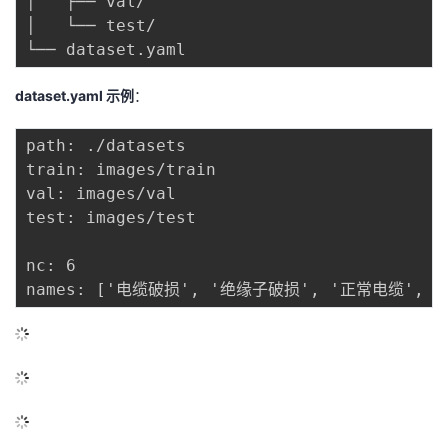
│   ├── val/

│   └── test/

dataset.yaml 示例
：
path: ./datasets

train: images/train

val: images/val

test: images/test

nc: 6
