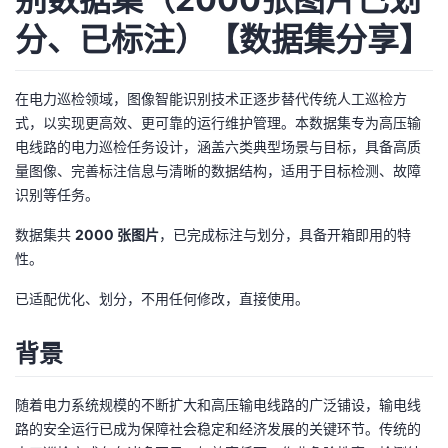
分、已标注）【数据集分享】
的
Programs
发
者
支
者
我
在电力巡检领域，图像智能识别技术正逐步替代传统人工巡检方
式，以实现更高效、更可靠的运行维护管理。本数据集专为高压输
持
学
的
我
电线路的电力巡检任务设计，涵盖六类典型场景与目标，具备高质
量图像、完善标注信息与清晰的数据结构，适用于目标检测、故障
我
堂
博
的
我
识别等任务。
的
我
客
论
的
我
我
数据集共
2000 张图片
，已完成标注与划分，具备开箱即用的特
性。
技
的
坛
圈
的
我
的
我
已适配优化、划分，不用任何修改，直接使用。
术
云
子
直
的
我
课
的
我
背景
支
声
播
活
的
程
认
的
我
随着电力系统规模的不断扩大和高压输电线路的广泛铺设，输电线
持
建
动
关
证
实
的
路的安全运行已成为保障社会稳定和经济发展的关键环节。传统的