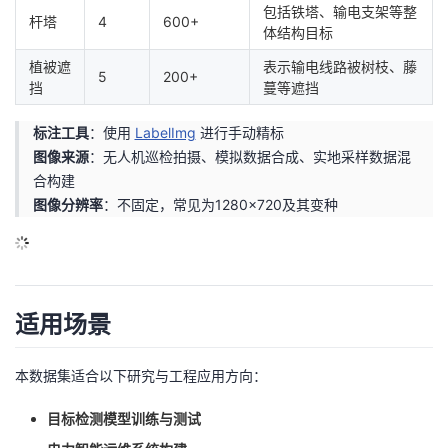
包括铁塔、输电支架等整
杆塔
4
600+
体结构目标
植被遮
表示输电线路被树枝、藤
5
200+
挡
蔓等遮挡
标注工具
：使用
LabelImg
进行手动精标
图像来源
：无人机巡检拍摄、模拟数据合成、实地采样数据混
合构建
图像分辨率
：不固定，常见为1280×720及其变种
适用场景
本数据集适合以下研究与工程应用方向：
目标检测模型训练与测试