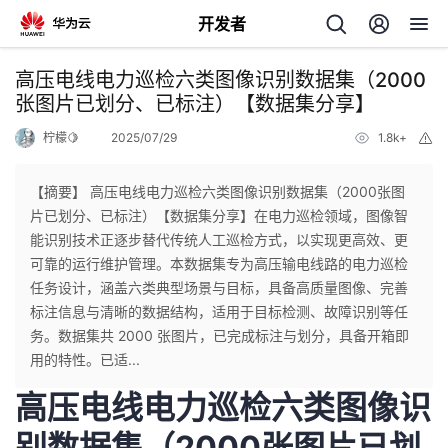
开发者
返
高压电线电力巡检六类图像识别数据集（2000
回
张图片已划分、已标注）【数据集分享】
柠檬🍋
2025/07/29
1.8k+
举
报
【摘要】 高压电线电力巡检六类图像识别数据集（2000张图
片已划分、已标注）【数据集分享】在电力巡检领域，图像智
个
能识别技术正逐步替代传统人工巡检方式，以实现更高效、更
可靠的运行维护管理。本数据集专为高压输电线路的电力巡检
我
人
任务设计，涵盖六类典型场景与目标，具备高质量图像、完善
标注信息与清晰的数据结构，适用于目标检测、故障识别等任
我
的
主
务。数据集共 2000 张图片，已完成标注与划分，具备开箱即
用的特性。已适...
我
的
开
页
高压电线电力巡检六类图像识
我
的
开
发
别数据集（2000张图片已划