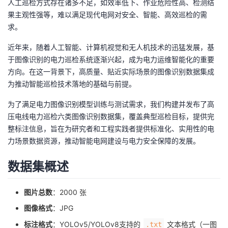
人工巡检方式存在诸多不足，如效率低下、作业危险性高、检测结
议
注
验
收
果主观性强等，难以满足现代电网对安全、智能、高效巡检的需
求。
藏
近年来，随着人工智能、计算机视觉和无人机技术的迅猛发展，基
于图像识别的电力巡检系统逐渐兴起，成为电力运维智能化的重要
方向。在这一背景下，高质量、贴近实际场景的图像识别数据集成
为推动智能巡检技术落地的基础与前提。
为了满足电力图像识别模型训练与测试需求，我们构建并发布了高
压电线电力巡检六类图像识别数据集，覆盖典型巡检目标，提供完
整标注信息，旨在为研究者和工程实践者提供标准化、实用性的电
力场景数据资源，推动智能电网建设与电力安全保障的发展。
数据集概述
图片总数
：2000 张
图像格式
：JPG
标注格式
：YOLOv5/YOLOv8支持的
文本格式（一图
.txt