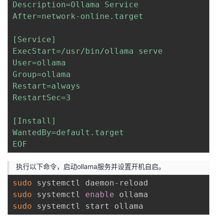
Description=Ollama Service

After=network-online.target

[Service]

ExecStart=/usr/bin/ollama serve

User=ollama

Group=ollama

Restart=always

RestartSec=3

[Install]

WantedBy=default.target

EOF
执行以下命令，启动ollama服务并设置开机自启。
sudo
sudo
 systemctl 
enable
sudo