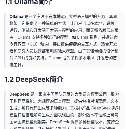
1.1 Ollama简介
者
Ollama
是一个专注于在本地运行大型语言模型的开源工具和
框架。它提供了一种简单的方式，让用户可以在本地计算机上
我
运行、测试和开发基于大语言模型的应用，而无需依赖云端服
务。Ollama 支持多种流行的模型，如 Llama 系列，并通过命
的
我
令行界面（CLI）和 API 接口提供便捷的交互方式，适合开发
者和研究人员快速部署和实验大模型。由于其轻量级的设计和
博
的
我
对 GPU 的良好支持，Ollama 成为了许多本地 AI 开发者的首
选工具。
客
论
的
我
1.2 DeepSeek简介
坛
圈
的
我
子
直
的
我
DeepSeek
是一家由中国团队开发的大型语言模型公司，致力
于构建高性能、大规模的语言模型，提供包括对话理解、文本
我
播
活
的
生成、编程代码生成等多种能力。其核心产品 DeepSeek 系列
模型在语言理解与生成方面表现出色，部分版本在性能上可与
我
动
关
的
国际主流模型相媲美。DeepSeek 提供多种模型版本，支持企
业级应用场景，并可通过 API 接入，适用于客服、内容创作、