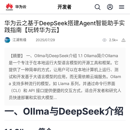
开发者
返
华为云之基于DeepSeek搭建Agent智能助手实
回
践指南【玩转华为云】
江湖有缘
2025/07/29
2.5k+
举
报
【摘要】 一、Ollma与DeepSeek介绍 1.1 Ollama简介Ollama
是一个专注于在本地运行大型语言模型的开源工具和框架。它
个
提供了一种简单的方式，让用户可以在本地计算机上运行、测
试和开发基于大语言模型的应用，而无需依赖云端服务。Ollam
我
人
a 支持多种流行的模型，如 Llama 系列，并通过命令行界面
（CLI）和 API 接口提供便捷的交互方式，适合开发者和研究人
的
主
员快速部署和实验大模型...
一、Ollma与DeepSeek介绍
开
页
发