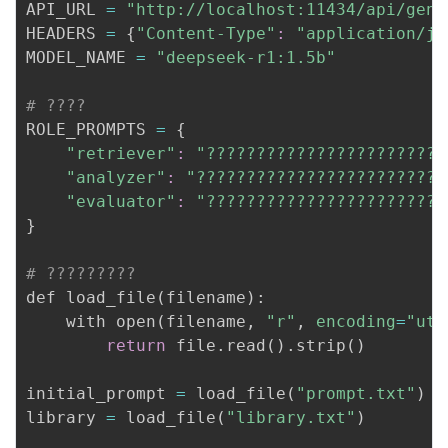
API_URL 
=
"http://localhost:11434/api/gene
HEADERS 
=
{
"Content-Type"
:
"application/js
MODEL_NAME 
=
"deepseek-r1:1.5b"
# ????
ROLE_PROMPTS 
=
{
"retriever"
:
"????????????????????????
"analyzer"
:
"?????????????????????????
"evaluator"
:
"????????????????????????
}
# ?????????
def load_file
(
filename
)
:

    with open
(
filename, 
"r"
, 
encoding
=
"utf
return
 file.read
(
)
.strip
(
)
initial_prompt 
=
 load_file
(
"prompt.txt"
)
library 
=
 load_file
(
"library.txt"
)