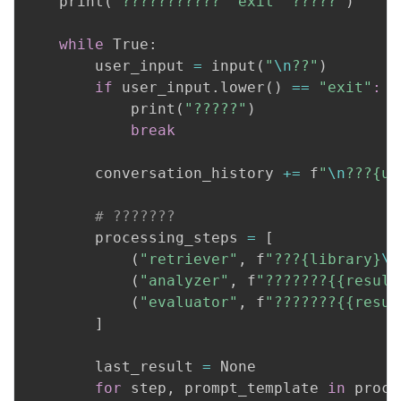
    print
(
"??????????? 'exit' ?????"
)
while
 True:

        user_input 
=
 input
(
"
\n
??"
)
if
 user_input.lower
(
)
==
"exit"
:
            print
(
"?????"
)
break
        conversation_history 
+=
 f
"
\n
???{us
# ???????
        processing_steps 
=
[
(
"retriever"
, f
"???{library}
\n
(
"analyzer"
, f
"???????{{result
(
"evaluator"
, f
"???????{{resul
]
        last_result 
=
 None

for
 step, prompt_template 
in
 proce