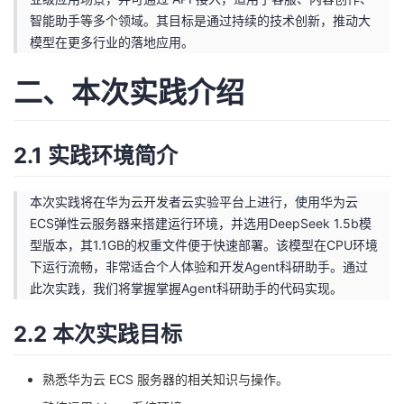
我
注
的
开
智能助手等多个领域。其目标是通过持续的技术创新，推动大
模型在更多行业的落地应用。
的
Programs
发
二、本次实践介绍
支
者
2.1 实践环境简介
持
学
我
堂
本次实践将在华为云开发者云实验平台上进行，使用华为云
ECS弹性云服务器来搭建运行环境，并选用DeepSeek 1.5b模
的
我
我
型版本，其1.1GB的权重文件便于快速部署。该模型在CPU环境
下运行流畅，非常适合个人体验和开发Agent科研助手。通过
技
的
的
我
此次实践，我们将掌握掌握Agent科研助手的代码实现。
术
云
课
的
我
2.2 本次实践目标
支
声
程
认
的
我
熟悉华为云 ECS 服务器的相关知识与操作。​