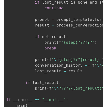
if
 last_result is None and ste
continue
            prompt 
=
 prompt_template.forma
            result 
=
 process_conversation
(
if
 not result:

                print
(
f
"{step}??????"
)
break
            print
(
f
"
\n
{step}???{result}"
)
            conversation_history 
+=
 f
"
\n
{s
            last_result 
=
 result

if
 last_result:

            print
(
f
"
\n
?????{last_result}"
)
if
 __name__ 
==
"__main__"
:
    main
(
)