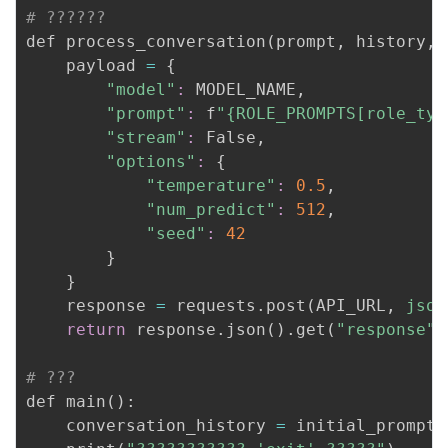
# ??????
def process_conversation
(
prompt, history, 
    payload 
=
{
"model"
:
 MODEL_NAME,

"prompt"
:
 f
"{ROLE_PROMPTS[role_typ
"stream"
:
 False,

"options"
:
{
"temperature"
:
0.5
,

"num_predict"
:
512
,

"seed"
:
42
}
}
    response 
=
 requests.post
(
API_URL, 
json
return
 response.json
(
)
.get
(
"response"
,
# ???
def main
(
)
:

    conversation_history 
=
 initial_prompt
