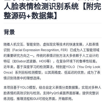
人脸表情检测识别系统【附完
的
Programs
发
者
整源码+数据集】
支
者
我
持
学
背景
的
我
我
堂
博
的
我
随着人机交互、智能安防、虚拟现实等技术的快速发展，人脸表情
识别（Facial Expression Recognition, FER）已成为人工智能领域
的
我
客
论
的
我
我
的重要研究方向之一。传统的表情识别方法大多依赖于人工设计的
特征（如Gabor滤波器、HOG等），在复杂环境下的鲁棒性较差。
技
的
坛
圈
的
我
的
我
近年来，基于深度学习的检测算法，特别是YOLO（You Only Look
Once）系列目标检测模型，以其高精度、低延迟的优势，成为了表
术
云
子
直
的
我
课
的
我
情识别场景中的理想选择。
支
声
播
活
的
本项目基于YOLO模型，结合自定义表情分类数据集，实现对多种人
程
认
的
我
脸表情的高效识别与检测，支持PyQt5桌面界面部署，提供完整训
持
建
动
关
练流程、推理流程和GUI可视化界面，开箱即用。
证
实
的