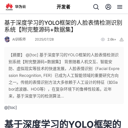
开发者
返
基于深度学习的YOLO框架的人脸表情检测识别
回
系统【附完整源码+数据集】
AI训练师
2025/07/28
2.6k+
举
报
【摘要】 @[toc] 基于深度学习的YOLO框架的人脸表情检测识
别系统【附完整源码+数据集】 背景随着人机交互、智能安
个
防、虚拟现实等技术的快速发展，人脸表情识别（Facial Expre
ssion Recognition, FER）已成为人工智能领域的重要研究方向
我
人
之一。传统的表情识别方法大多依赖于人工设计的特征（如Ga
bor滤波器、HOG等），在复杂环境下的鲁棒性较差。近年
我
的
主
来，基于深度学习的检测算法...
@[toc]
我
的
开
页
基于深度学习的YOLO框架的
我
的
开
发