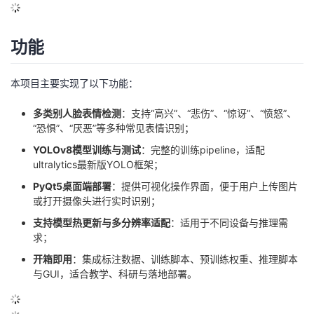
议
注
验
收
功能
藏
本项目主要实现了以下功能：
多类别人脸表情检测
：支持“高兴”、“悲伤”、“惊讶”、“愤怒”、
“恐惧”、“厌恶”等多种常见表情识别；
YOLOv8模型训练与测试
：完整的训练pipeline，适配
ultralytics最新版YOLO框架；
PyQt5桌面端部署
：提供可视化操作界面，便于用户上传图片
或打开摄像头进行实时识别；
支持模型热更新与多分辨率适配
：适用于不同设备与推理需
求；
开箱即用
：集成标注数据、训练脚本、预训练权重、推理脚本
与GUI，适合教学、科研与落地部署。