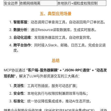
安全边界
依赖网络隔离
本地执行+细粒度权限控制
五、典型应用场景
智能客服
：动态调用订单查询工具，自动返回用户订单状态。
数据分析
：通过Resource读取数据库，生成实时报表。
自动化运维
：发现服务器监控工具，自动修复异常。
跨平台协作
：同时接入Slack、邮箱、日历工具，完成会议调
度。
总结
MCP协议通过
“客户端-服务器解耦” + “JSON-RPC通信” + “动态发
现机制”
，解决了LLM与外部资源交互的三大痛点：
灵活性
：工具可热插拔，服务可动态扩展；
安全性
：本地化执行与权限控制兼顾效率与隐私；
标准化
：统一协议降低集成成本，推动AI生态开放。
随着企业智能化升级加速（如长虹虹信EADP平台集成MCP），该协