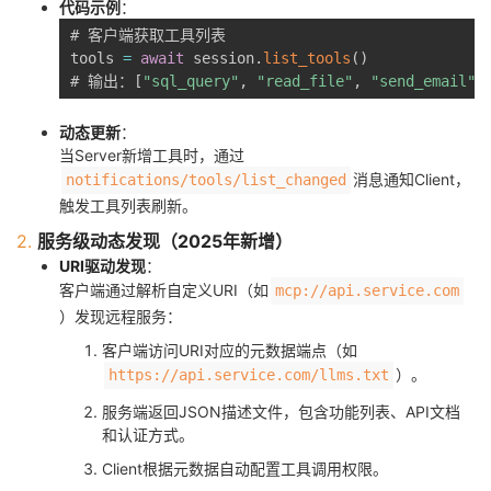
代码示例
：
# 客户端获取工具列表

tools 
=
await
 session
.
list_tools
(
)
# 输出：
[
"sql_query"
,
"read_file"
,
"send_email"
]
动态更新
：
当Server新增工具时，通过
消息通知Client，
notifications/tools/list_changed
触发工具列表刷新。
2.
服务级动态发现（2025年新增）
URI驱动发现
：
客户端通过解析自定义URI（如
mcp://api.service.com
）发现远程服务：
客户端访问URI对应的元数据端点（如
）。
https://api.service.com/llms.txt
服务端返回JSON描述文件，包含功能列表、API文档
和认证方式。
Client根据元数据自动配置工具调用权限。