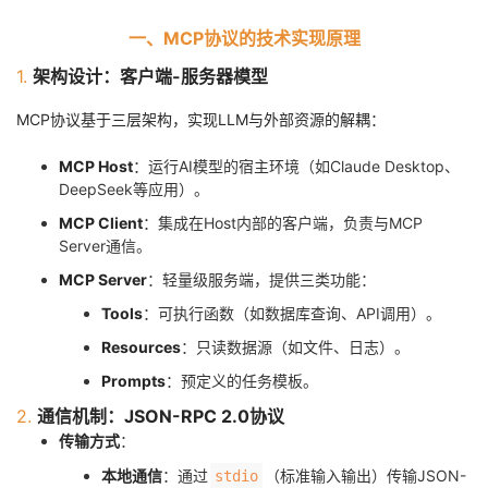
者
一、MCP协议的技术实现原理
1.
架构设计：客户端-服务器模型
我
MCP协议基于三层架构，实现LLM与外部资源的解耦：
的
我
MCP Host
：运行AI模型的宿主环境（如Claude Desktop、
DeepSeek等应用）。
博
的
我
MCP Client
：集成在Host内部的客户端，负责与MCP
Server通信。
客
论
的
我
MCP Server
：轻量级服务端，提供三类功能：
坛
圈
的
我
Tools
：可执行函数（如数据库查询、API调用）。
Resources
：只读数据源（如文件、日志）。
子
直
的
我
Prompts
：预定义的任务模板。
我
播
活
的
2.
通信机制：JSON-RPC 2.0协议
传输方式
：
我
动
关
的
本地通信
：通过
（标准输入输出）传输JSON-
stdio