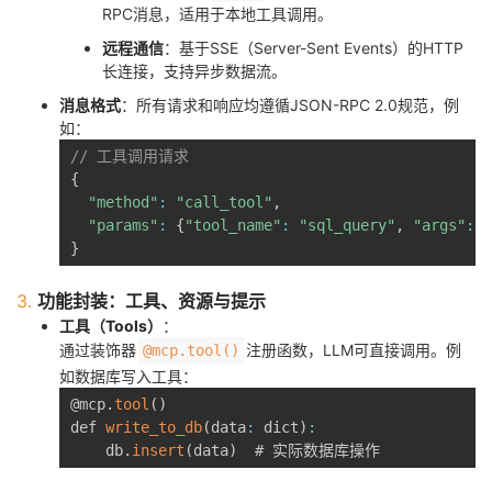
RPC消息，适用于本地工具调用。
我
注
的
开
远程通信
：基于SSE（Server-Sent Events）的HTTP
长连接，支持异步数据流。
的
Programs
发
消息格式
：所有请求和响应均遵循JSON-RPC 2.0规范，例
如：
支
者
// 工具调用请求
{
持
学
"method"
:
"call_tool"
,
"params"
:
{
"tool_name"
:
"sql_query"
,
"args"
:
{
我
堂
}
的
我
我
3.
功能封装：工具、资源与提示
工具（Tools）
：
技
的
的
我
通过装饰器
注册函数，LLM可直接调用。例
@mcp.tool()
如数据库写入工具：
术
云
课
的
我
@mcp
.
tool
(
)
def 
write_to_db
(
data
:
 dict
)
:
支
声
    db
.
insert
(
data
)
程
认
的
我