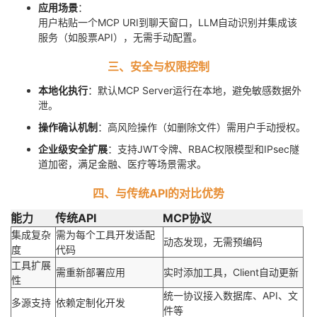
应用场景
：
用户粘贴一个MCP URI到聊天窗口，LLM自动识别并集成该
服务（如股票API），无需手动配置。
三、安全与权限控制
本地化执行
：默认MCP Server运行在本地，避免敏感数据外
泄。
操作确认机制
：高风险操作（如删除文件）需用户手动授权。
企业级安全扩展
：支持JWT令牌、RBAC权限模型和IPsec隧
道加密，满足金融、医疗等场景需求。
四、与传统API的对比优势
能力
传统API
MCP协议
集成复杂
需为每个工具开发适配
动态发现，无需预编码
度
代码
工具扩展
需重新部署应用
实时添加工具，Client自动更新
性
统一协议接入数据库、API、文
多源支持
依赖定制化开发
件等