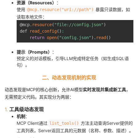
持
建
资源（Resources）
：
证
实
的
使用
暴露只读数据，如
@mcp.resource("uri://path")
读取本地文件：
议
验
收
@mcp
.
resource
(
"file://config.json"
)
def 
read_config
(
)
:
藏
return
open
(
"config.json"
)
.
read
(
)
提示（Prompts）
：
预定义的对话模板，引导LLM完成特定任务（如生成SQL语
句）。
二、动态发现机制的实现
动态发现是MCP的核心创新，允许AI模型
实时发现并集成新工具
，
无需预定义代码。其实现分为两层：
1.
工具级动态发现
机制
：
MCP Client通过
方法主动查询Server提供的
list_tools()
工具列表，Server返回工具的元数据（名称、参数、描述）。