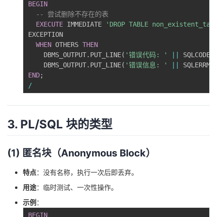
BEGIN
-- 尝试删除不存在的表
EXECUTE
 IMMEDIATE 
'DROP TABLE non_existent_tab
EXCEPTION

WHEN
 OTHERS 
THEN
    DBMS_OUTPUT
.
PUT_LINE
(
'错误代码: '
||
 SQLCODE
)
    DBMS_OUTPUT
.
PUT_LINE
(
'错误信息: '
||
 SQLERRM
)
END
;
/
3. PL/SQL 块的类型
(1) 匿名块（Anonymous Block）
特点
：没有名称，执行一次后即丢弃。
用途
：临时测试、一次性操作。
示例
：
BEGIN