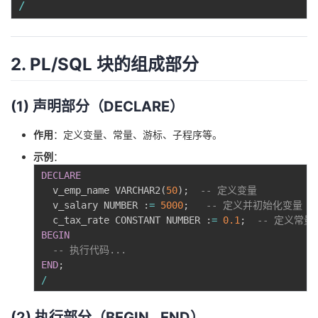
/
我
注
的
开
的
Programs
发
2. PL/SQL 块的组成部分
支
者
(1) 声明部分（DECLARE）
持
学
作用
：定义变量、常量、游标、子程序等。
我
堂
示例
：
DECLARE
的
我
我
  v_emp_name VARCHAR2
(
50
)
;
-- 定义变量
  v_salary NUMBER :
=
5000
;
-- 定义并初始化变量
  c_tax_rate CONSTANT NUMBER :
=
0.1
;
-- 定义常量
技
的
的
我
BEGIN
-- 执行代码...
术
云
课
的
我
END
;
/
支
声
程
认
的
我
(2) 执行部分（BEGIN…END）