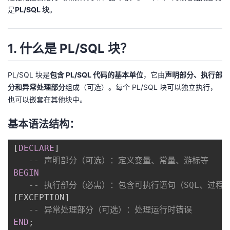
是
PL/SQL 块
。
者
我
1. 什么是 PL/SQL 块？
的
我
PL/SQL 块是
包含 PL/SQL 代码的基本单位
，它由
声明部分、执行部
分和异常处理部分
组成（可选）。每个 PL/SQL 块可以独立执行，
博
的
我
也可以嵌套在其他块中。
客
论
的
我
基本语法结构：
坛
圈
的
我
[
DECLARE
]
-- 声明部分（可选）：定义变量、常量、游标等
子
直
的
我
BEGIN
-- 执行部分（必需）：包含可执行语句（SQL、过程
我
播
活
的
[
EXCEPTION
]
-- 异常处理部分（可选）：处理运行时错误
我
动
关
的
END
;