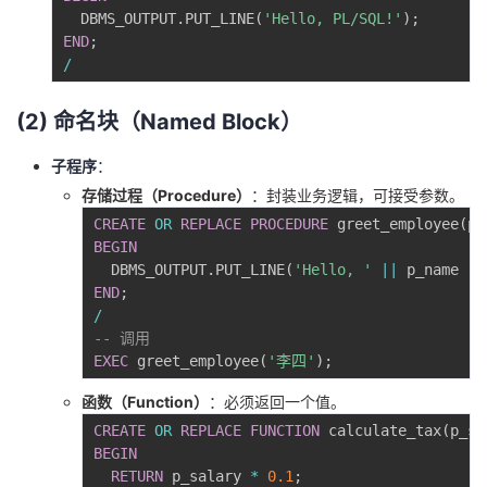
  DBMS_OUTPUT
.
PUT_LINE
(
'Hello, PL/SQL!'
)
;
END
;
/
(2) 命名块（Named Block）
子程序
：
存储过程（Procedure）
：封装业务逻辑，可接受参数。
CREATE
OR
REPLACE
PROCEDURE
 greet_employee
(
p_
BEGIN
  DBMS_OUTPUT
.
PUT_LINE
(
'Hello, '
||
 p_name 
||
END
;
/
-- 调用
EXEC
 greet_employee
(
'李四'
)
;
函数（Function）
：必须返回一个值。
CREATE
OR
REPLACE
FUNCTION
 calculate_tax
(
p_sa
BEGIN
RETURN
 p_salary 
*
0.1
;