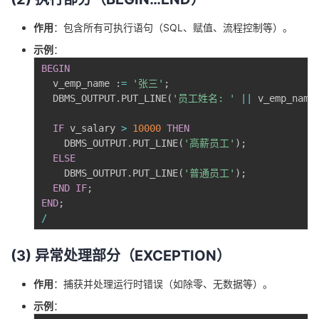
持
建
证
实
的
作用
：包含所有可执行语句（SQL、赋值、流程控制等）。
议
验
收
示例
：
BEGIN
藏
  v_emp_name :
=
'张三'
;
  DBMS_OUTPUT
.
PUT_LINE
(
'员工姓名: '
||
 v_emp_name
IF
 v_salary 
>
10000
THEN
    DBMS_OUTPUT
.
PUT_LINE
(
'高薪员工'
)
;
ELSE
    DBMS_OUTPUT
.
PUT_LINE
(
'普通员工'
)
;
END
IF
;
END
;
/
(3) 异常处理部分（EXCEPTION）
作用
：捕获并处理运行时错误（如除零、无数据等）。
示例
：