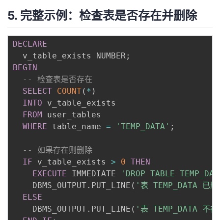
5. 完整示例：检查表是否存在并删除
DECLARE
  v_table_exists NUMBER
;
BEGIN
-- 检查表是否存在
SELECT
COUNT
(
*
)
INTO
 v_table_exists

FROM
 user_tables

WHERE
 table_name 
=
'TEMP_DATA'
;
-- 如果存在则删除
IF
 v_table_exists 
>
0
THEN
EXECUTE
 IMMEDIATE 
'DROP TABLE TEMP_DAT
    DBMS_OUTPUT
.
PUT_LINE
(
'表 TEMP_DATA 已删
ELSE
    DBMS_OUTPUT
.
PUT_LINE
(
'表 TEMP_DATA 不存