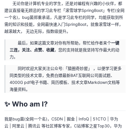
无论你是计算机专业的学生，还是对编程有兴趣的小伙伴，都
建议直接毫无顾忌的学习此专栏「滚雪球学SpringBoot」专栏(全网
一个名)，bug菌郑重承诺，凡是学习此专栏的同学，均能获取到所
需的知识和技能，全网最快速入门SpringBoot，就像滚雪球一样，
越滚越大， 无边无际，指数级提升。
最后，如果这篇文章对你有所帮助，帮忙给作者来个
一键
三连，关注、点赞、收藏
，您的支持就是我坚持写作最大的动
力。
同时欢迎大家关注公众号:「猿圈奇妙屋」 ，以便学习更多
同类型的技术文章，免费白嫖最新BAT互联网公司面试题、
4000G pdf电子书籍、简历模板、技术文章Markdown文档等
海量资料。
✨️ Who am I?
我是bug菌(全网一个名)，CSDN | 掘金 | InfoQ | 51CTO | 华为
云 | 阿里云 | 腾讯云 等社区博客专家，C站博客之星Top30，华为