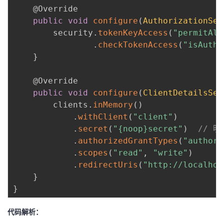
@Override
public
void
configure
(
AuthorizationSer
        security
.
tokenKeyAccess
(
"permitAll
.
checkTokenAccess
(
"isAuthe
}
@Override
public
void
configure
(
ClientDetailsSer
        clients
.
inMemory
(
)
.
withClient
(
"client"
)
.
secret
(
"{noop}secret"
)
// 
.
authorizedGrantTypes
(
"authori
.
scopes
(
"read"
,
"write"
)
.
redirectUris
(
"http://localhos
}
}
代码解析：