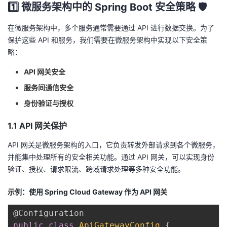
1️⃣ 微服务架构中的 Spring Boot 安全策略 🛡️
我
注
的
开
在微服务架构中，多个服务通常需要通过 API 进行数据交换。为了
的
Programs
发
保护这些 API 和服务，我们需要在微服务架构中实现以下安全策
略：
支
者
API 网关安全
持
学
服务间通信安全
身份验证与授权
我
堂
1.1 API 网关保护
的
我
我
API 网关是微服务架构的入口，它负责转发外部请求到各个微服务，
并能集中处理所有的安全相关功能。通过 API 网关，可以实现身份
技
的
的
我
验证、授权、请求限流、跨域请求处理等多种安全功能。
术
云
课
的
我
示例：使用
Spring Cloud Gateway
作为 API 网关
支
声
程
认
的
我
@Configuration
public
class
ApiGatewayConfig
{