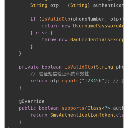
String
 otp 
=
(
String
)
 authenticati
if
(
isValidOtp
(
phoneNumber
,
 otp
)
)
return
new
UsernamePasswordAut
}
else
{
throw
new
BadCredentialsExcept
}
}
private
boolean
isValidOtp
(
String
 phon
// 验证短信验证码的有效性
return
 otp
.
equals
(
"123456"
)
;
// 
}
@Override
public
boolean
supports
(
Class
<
?
>
 authe
return
SmsAuthenticationToken
.
clas
}