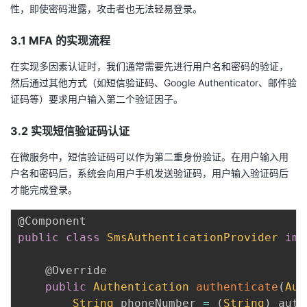
性，即使密码泄露，攻击者也无法轻易登录。
3.1 MFA 的实现流程
在实现多因素认证时，我们通常需要先进行用户名和密码的验证，
然后通过其他方式（如短信验证码、Google Authenticator、邮件验
证码等）要求用户输入第二个验证因子。
3.2 实现短信验证码认证
在微服务中，短信验证码可以作为第二重身份验证。在用户输入用
户名和密码后，系统会向用户手机发送验证码，用户输入验证码后
才能完成登录。
@Component
public
class
SmsAuthenticationProvider
imp
@Override
public
Authentication
authenticate
(
Aut
String
 phoneNumber 
=
(
String
)
 auth