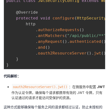
public
class
JwtSecurityConfig
extends
Web
@Override
protected
void
configure
(
HttpSecurity
 
        http

.
authorizeRequests
(
)
.
antMatchers
(
"/api/public/**"
)
.
anyRequest
(
)
.
authenticated
(
)
.
and
(
)
.
oauth2ResourceServer
(
)
.
jwt
(
)
;
}
}
代码解析：
：在微服务中配置
JWT
oauth2ResourceServer().jwt()
作为认证令牌，确保每个请求都携带有效的 JWT 令牌，只有
认证通过的请求才能访问受保护的资源。
这种方式能够确保每个服务之间的请求都经过认证，防止未授权的