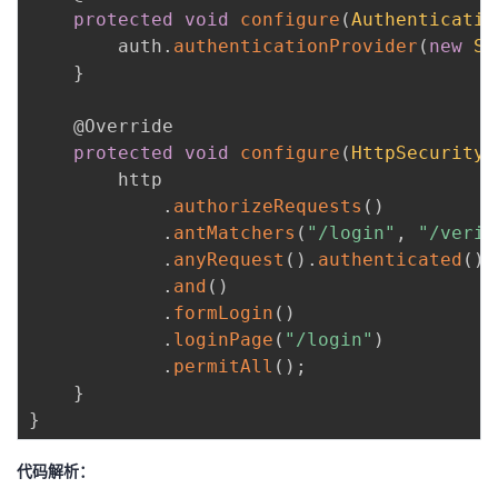
protected
void
configure
(
Authenticatio
        auth
.
authenticationProvider
(
new
Sm
}
@Override
protected
void
configure
(
HttpSecurity
 
        http

.
authorizeRequests
(
)
.
antMatchers
(
"/login"
,
"/verif
.
anyRequest
(
)
.
authenticated
(
)
.
and
(
)
.
formLogin
(
)
.
loginPage
(
"/login"
)
.
permitAll
(
)
;
}
}
代码解析：