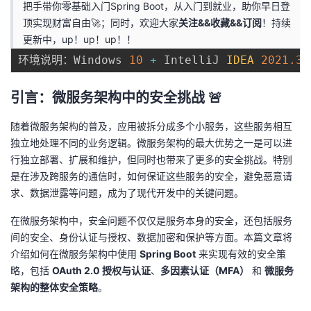
把手带你零基础入门Spring Boot，从入门到就业，助你早日登
顶实现财富自由🚀；同时，欢迎大家
关注&&收藏&&订阅
！持续
者
更新中，up！up！up！！
我
环境说明：Windows 
10
+
 IntelliJ 
IDEA
2021.3
.
的
我
引言：微服务架构中的安全挑战 🚨
博
的
我
随着微服务架构的普及，应用被拆分成多个小服务，这些服务相互
独立地处理不同的业务逻辑。微服务架构的最大优势之一是可以进
客
论
的
我
行独立部署、扩展和维护，但同时也带来了更多的安全挑战。特别
是在涉及跨服务的通信时，如何保证这些服务的安全，避免恶意请
坛
圈
的
我
求、数据泄露等问题，成为了现代开发中的关键问题。
在微服务架构中，安全问题不仅仅是服务本身的安全，还包括服务
子
直
的
我
间的安全、身份认证与授权、数据加密和保护等方面。本篇文章将
介绍如何在微服务架构中使用
Spring Boot
来实现有效的安全策
我
播
活
的
略，包括
OAuth 2.0 授权与认证
、
多因素认证（MFA）
和
微服务
架构的整体安全策略
。
我
动
关
的