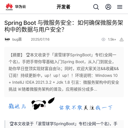
开发者
返
Spring Boot 与微服务安全：如何确保微服务架
回
构中的数据与用户安全？
bug菌
2025/07/16
1.5k+
举
报
【摘要】 🏆本文收录于「滚雪球学SpringBoot」专栏(全网一
个名)，手把手带你零基础入门Spring Boot，从入门到就业，
个
助你早日登顶实现财富自由🚀；同时，欢迎大家关注&&收藏&&
订阅！持续更新中，up！up！up！！环境说明：Windows 10
我
人
+ IntelliJ IDEA 2021.3.2 + Jdk 1.8 引言：微服务架构中的安全
挑战 🚨随着微服务架构的普及，应用被拆分成多...
的
主
开
页
🏆本文收录于「滚雪球学SpringBoot」专栏(全网一个名)，手
发