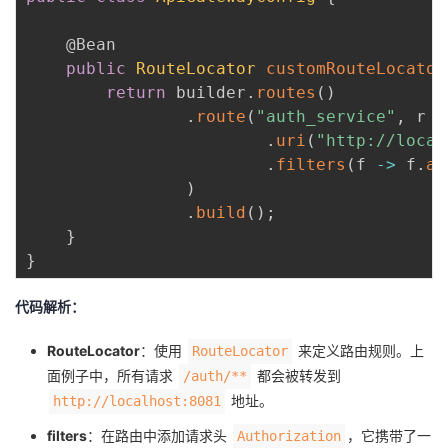
持
建
证
实
的
@Bean
议
验
收
public
RouteLocator
customRouteLocator
return
 builder
.
routes
(
)
藏
.
route
(
"auth_service"
,
 r 
-
.
uri
(
"http://local
.
filters
(
f 
->
 f
.
ad
)
.
build
(
)
;
}
}
代码解析：
RouteLocator
：使用
来定义路由规则。上
RouteLocator
面例子中，所有请求
都会被转发到
/auth/**
地址。
http://localhost:8081
filters
：在路由中添加请求头
，它携带了一
Authorization