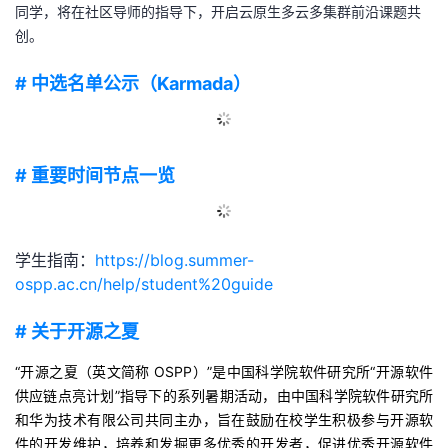
同学，将在社区导师的指导下，开启云原生多云多集群前沿课题共
的
Programs
发
者
创。
支
# 中选名单公示（Karmada）
者
我
持
学
的
我
# 重要时间节点一览
我
堂
博
的
我
的
我
客
论
的
我
我
学生指南：
https://blog.summer-
技
的
坛
圈
的
我
的
我
ospp.ac.cn/help/student%20guide
术
云
子
直
的
我
课
的
我
# 关于开源之夏
支
声
“开源之夏（英文简称 OSPP）”是中国科学院软件研究所“开源软件
播
活
的
程
认
的
我
供应链点亮计划”指导下的系列暑期活动，由中国科学院软件研究所
持
建
和华为技术有限公司共同主办，旨在鼓励在校学生积极参与开源软
动
关
证
实
的
件的开发维护，培养和发掘更多优秀的开发者，促进优秀开源软件