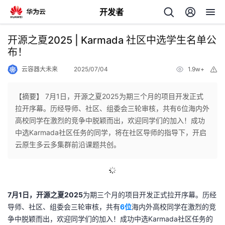
开发者
返
开源之夏2025 | Karmada 社区中选学生名单公
回
布！
云容器大未来
2025/07/04
1.9w+
举
报
【摘要】 7月1日，开源之夏2025为期三个月的项目开发正式
拉开序幕。历经导师、社区、组委会三轮审核，共有6位海内外
个
高校同学在激烈的竞争中脱颖而出，欢迎同学们的加入！成功
中选Karmada社区任务的同学，将在社区导师的指导下，开启
我
人
云原生多云多集群前沿课题共创。
我
的
主
我
的
开
页
7月1日，开源之夏2025
为期三个月的项目开发正式拉开序幕。历经
导师、社区、组委会三轮审核，共有
6
位
海内外高校同学在激烈的竞
我
的
开
发
争中脱颖而出，欢迎同学们的加入！成功中选Karmada社区任务的