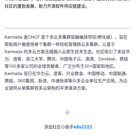
议
社区的蓬勃发展，助力开源软件供应链建设。
注
验
收
藏
Karmada 是CNCF 首个多云多集群容器编排项目(孵化级），旨在
帮助用户像使用单个集群一样轻松管理跨云多集群，让基于
Karmada 的多云方案无缝融入云原生技术生态。社区吸引了来自华
为、道客、浙江大学、腾讯、中国电子云、滴滴、Zendesk、携程
等100多家公司的全球贡献者，广泛分布于20+国家和地区。
Karmada 现已在华为云、道客、兴业数金、中国移动、中国联通、
携程、360集团、新浪、中通快递等众多企业单位生产应用，为企
业提供从单集群到多云架构的平滑演进方案。
添加社区小助手
k8s2222