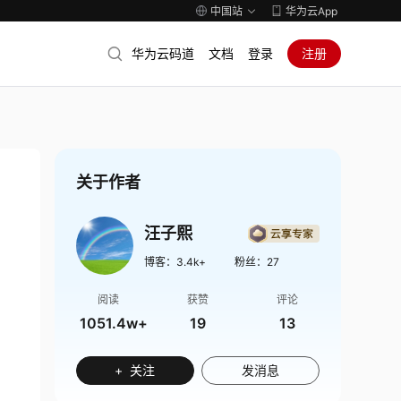
中国站
华为云App
华为云码道
文档
登录
注册
关于作者
汪子熙
博客：
3.4k+
粉丝：
27
阅读
获赞
评论
1051.4w+
19
13
+ 关注
发消息