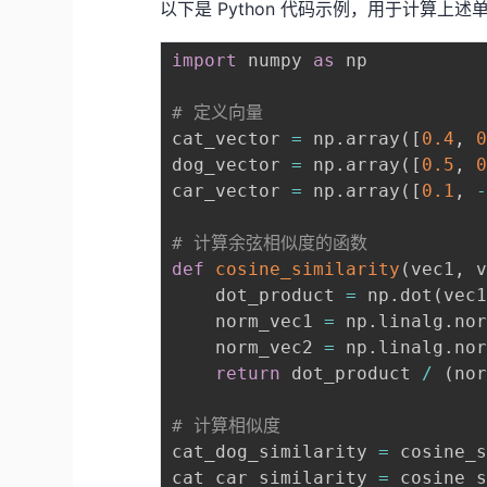
以下是 Python 代码示例，用于计算上
import
 numpy 
as
 np

# 定义向量
cat_vector 
=
 np
.
array
(
[
0.4
,
dog_vector 
=
 np
.
array
(
[
0.5
,
car_vector 
=
 np
.
array
(
[
0.1
,
# 计算余弦相似度的函数
def
cosine_similarity
(
vec1
,
 
    dot_product 
=
 np
.
dot
(
vec
    norm_vec1 
=
 np
.
linalg
.
no
    norm_vec2 
=
 np
.
linalg
.
no
return
 dot_product 
/
(
no
# 计算相似度
cat_dog_similarity 
=
 cosine_
cat_car_similarity 
=
 cosine_