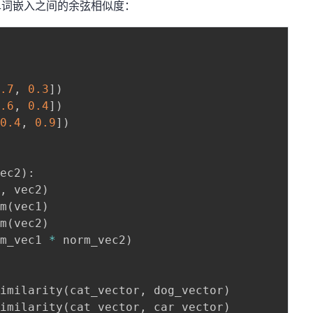
述单词嵌入之间的余弦相似度：
0.7
,
0.3
]
)
0.6
,
0.4
]
)
-
0.4
,
0.9
]
)
vec2
)
:
1
,
 vec2
)
rm
(
vec1
)
rm
(
vec2
)
rm_vec1 
*
 norm_vec2
)
similarity
(
cat_vector
,
 dog_vector
)
similarity
(
cat_vector
,
 car_vector
)