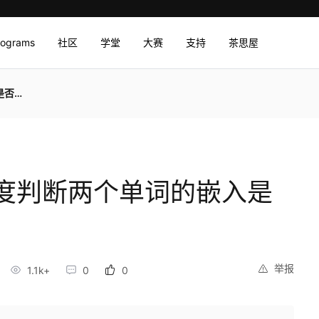
rograms
社区
学堂
大赛
支持
茶思屋
相似
度判断两个单词的嵌入是
举报
1.1k+
0
0