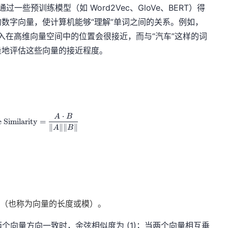
一些预训练模型（如 Word2Vec、GloVe、BERT）得
数字向量，使计算机能够“理解”单词之间的关系。例如，
嵌入在高维向量空间中的位置会很接近，而与“汽车”这样的词
量地评估这些向量的接近程度。
⋅
\text{Cosine Similarity} = \frac{A \cdot B}{\|A\| \|B\|
A
B
 Similarity
=
∥
∥
∥
∥
A
B
范数（也称为向量的长度或模）。
间。当两个向量方向一致时，余弦相似度为 (1)；当两个向量相互垂