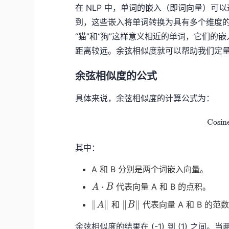
在 NLP 中，单词的嵌入（即词向量）可以通过
到，这些嵌入将单词转换为具有多个维度的
“猫”和“狗”这样意义相近的单词，它们的
距离较远。余弦相似度就可以帮助我们定
余弦相似度的公式
具体来说，余弦相似度的计算公式为：
Cosine
其中：
A 和 B 分别是两个词嵌入向量。
A
⋅
代表向量 A 和 B 的点积。
A
B
\cdot
\|A\|
\|B\|
∥
∥
∥
∥
和
代表向量 A 和 B 的
A
B
B
余弦相似度的结果在 (-1) 到 (1) 之