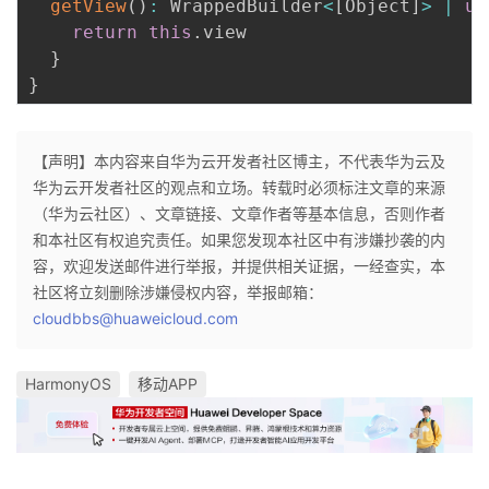
getView
(
)
:
 WrappedBuilder
<
[
Object
]
>
|
un
return
this
.
view

}
}
【声明】本内容来自华为云开发者社区博主，不代表华为云及
华为云开发者社区的观点和立场。转载时必须标注文章的来源
（华为云社区）、文章链接、文章作者等基本信息，否则作者
和本社区有权追究责任。如果您发现本社区中有涉嫌抄袭的内
容，欢迎发送邮件进行举报，并提供相关证据，一经查实，本
社区将立刻删除涉嫌侵权内容，举报邮箱：
cloudbbs@huaweicloud.com
HarmonyOS
移动APP