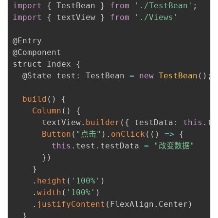
import
{
 TestBean 
}
from
'./TestBean'
;
import
{
 textView 
}
from
'./Views'
@Entry

@Component

struct Index 
{
  @State test
:
 TestBean 
=
new
TestBean
(
)
;
build
(
)
{
Column
(
)
{
      textView
.
builder
(
{
 testData
:
this
.
te
Button
(
"点击"
)
.
onClick
(
(
)
=>
{
this
.
test
.
testData 
=
"改变数据"
}
)
}
.
height
(
'100%'
)
.
width
(
'100%'
)
.
justifyContent
(
FlexAlign
.
Center
)
}