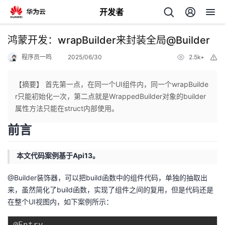
开发者
返
鸿蒙开发：wrapBuilder来封装全局@Builder
回
程序员一鸣
2025/06/30
2.5k+
举
报
【摘要】 首先第一点，在同一个UI组件内，同一个wrapBuilde
r只能初始化一次，第二点就是WrappedBuilder对象的builder
属性方法只能在struct内部使用。
个
前言
我
人
本文代码案例基于Api13。
的
主
@Builder装饰器，可以把build函数中的组件代码，单独的抽取出
来，虽然简化了build函数，实现了组件之间的复用，但是代码还是
开
页
在整个UI视图内，如下案例所示：
发
@Entry
