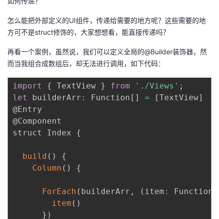
如何传递？
怎么能把外部定义的UI组件，传递给需要的地方呢？这些需要的地
方可不是struct修饰的，大家想想看，能直接传递吗？
再看一个案例，虽然说，我们可以定义全局的@Builder装饰器，然
而当我组合成数组后，却无法进行调用，如下代码：
import
{
 TextView 
}
from
'./Views'
;
let
 builderArr
:
 Function
[
]
=
[
TextView
]
@Entry

@Component

struct Index 
{
build
(
)
{
Column
(
)
{
ForEach
(
builderArr
,
(
item
:
 Function
)
item
(
)
}
)