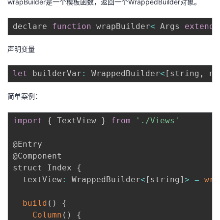
wrapBuilder是一个模板函数，返回一个WrappedBuilder对象。
declare 
function
 wrapBuilder
<
 Args 
extends
声明变量
let
 builderVar
:
 WrappedBuilder
<
[
string
,
 nu
简单案例：
import
{
 TextView 
}
from
'./Views'
@Entry

@Component

struct Index 
{
  textView
:
 WrappedBuilder
<
[
string
]
>
=
wra
build
(
)
{
Column
(
)
{