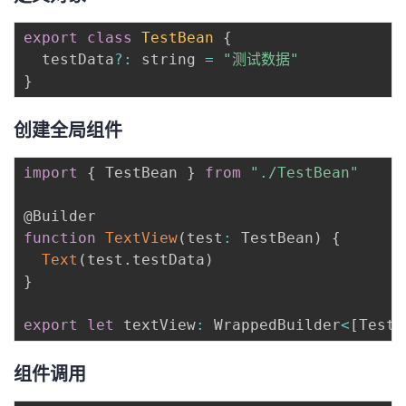
export
class
TestBean
{
  testData
?
:
 string 
=
"测试数据"
}
创建全局组件
import
{
 TestBean 
}
from
"./TestBean"
function
TextView
(
test
:
 TestBean
)
{
Text
(
test
.
testData
)
}
export
let
 textView
:
 WrappedBuilder
<
[
TestB
组件调用