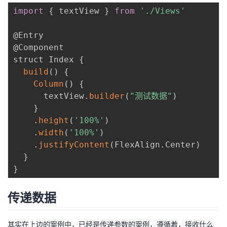
import
{
 textView 
}
from
'./Views'
@Entry

@Component

struct Index 
{
build
(
)
{
Column
(
)
{
      textView
.
builder
(
"测试数据"
)
}
.
height
(
'100%'
)
.
width
(
'100%'
)
.
justifyContent
(
FlexAlign
.
Center
)
}
}
传递数据
其实在上边的案例中，已经是传递参数的案例，遵循着，接收什么