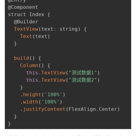
@Component

者
struct Index 
{
  @Builder

我
TextView
(
text
:
 string
)
{
Text
(
text
)
的
我
}
博
的
我
build
(
)
{
Column
(
)
{
客
论
的
我
this
.
TextView
(
"测试数据1"
)
this
.
TextView
(
"测试数据2"
)
坛
圈
的
我
}
.
height
(
'100%'
)
子
直
的
我
.
width
(
'100%'
)
.
justifyContent
(
FlexAlign
.
Center
)
我
播
活
的
}
}
我
动
关
的