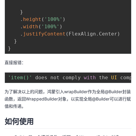
}
.
height
(
'100%'
)
.
width
(
'100%'
)
.
justifyContent
(
FlexAlign
.
Center
)
}
}
直接报错：
'item()'
 does not comply 
with
 the 
UI
 compo
为了解决以上的问题，鸿蒙引入wrapBuilder作为全局@Builder封装
函数，返回WrappedBuilder对象，以实现全局@Builder可以进行赋
值和传递。
如何使用