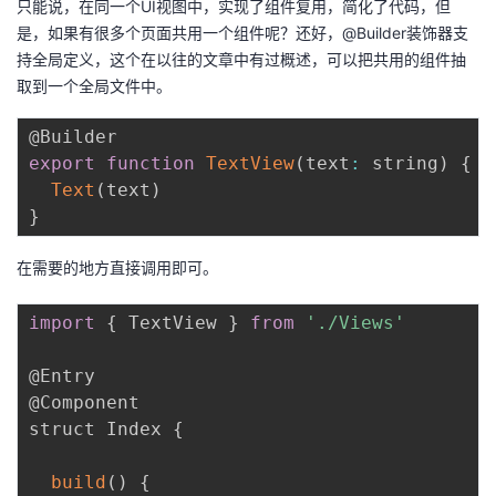
只能说，在同一个UI视图中，实现了组件复用，简化了代码，但
我
注
的
开
是，如果有很多个页面共用一个组件呢？还好，@Builder装饰器支
持全局定义，这个在以往的文章中有过概述，可以把共用的组件抽
的
Programs
发
取到一个全局文件中。
支
者
export
function
TextView
(
text
:
 string
)
{
持
学
Text
(
text
)
}
我
堂
在需要的地方直接调用即可。
的
我
我
import
{
 TextView 
}
from
'./Views'
技
的
的
我
@Entry

术
云
@Component

课
的
我
struct Index 
{
支
声
程
认
的
我
build
(
)
{