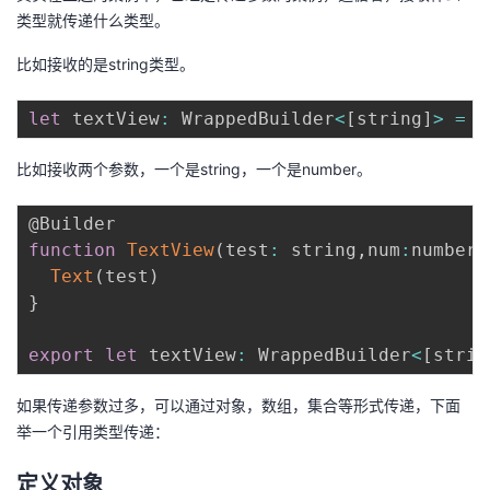
类型就传递什么类型。
比如接收的是string类型。
let
 textView
:
 WrappedBuilder
<
[
string
]
>
=
w
比如接收两个参数，一个是string，一个是number。
function
TextView
(
test
:
 string
,
num
:
number
)
Text
(
test
)
}
export
let
 textView
:
 WrappedBuilder
<
[
strin
如果传递参数过多，可以通过对象，数组，集合等形式传递，下面
举一个引用类型传递：
定义对象