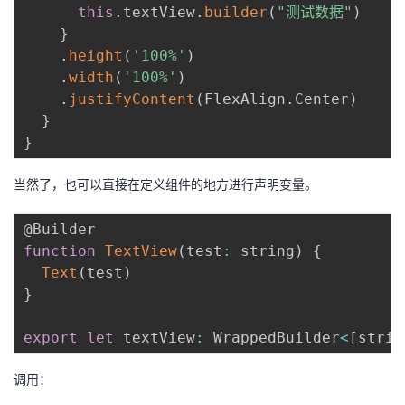
this
.
textView
.
builder
(
"测试数据"
)
}
.
height
(
'100%'
)
.
width
(
'100%'
)
.
justifyContent
(
FlexAlign
.
Center
)
}
}
当然了，也可以直接在定义组件的地方进行声明变量。
function
TextView
(
test
:
 string
)
{
Text
(
test
)
}
export
let
 textView
:
 WrappedBuilder
<
[
strin
调用：