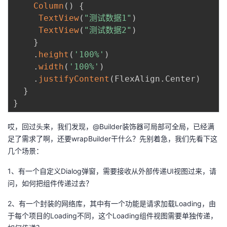
持
建
Column
(
)
{
证
实
的
TextView
(
"测试数据1"
)
议
TextView
(
"测试数据2"
)
验
收
}
.
height
(
'100%'
)
藏
.
width
(
'100%'
)
.
justifyContent
(
FlexAlign
.
Center
)
}
}
哎，回过头来，我们发现，@Builder装饰器可局部可全局，已经满
足了需求了啊，还要wrapBuilder干什么？先别着急，我们先看下这
几个场景：
1、有一个自定义Dialog弹窗，需要接收从外部传递UI视图过来，请
问，如何把组件传递过去？
2、有一个封装的网络库，其中有一个功能是请求加载Loading，由
于每个项目的Loading不同，这个Loading组件视图需要单独传递，