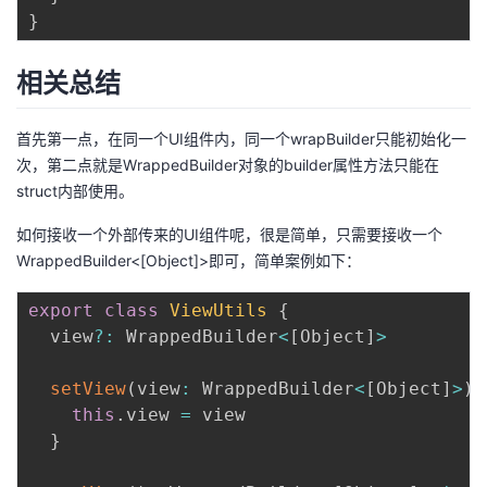
}
相关总结
首先第一点，在同一个UI组件内，同一个wrapBuilder只能初始化一
次，第二点就是WrappedBuilder对象的builder属性方法只能在
struct内部使用。
如何接收一个外部传来的UI组件呢，很是简单，只需要接收一个
WrappedBuilder<[Object]>即可，简单案例如下：
export
class
ViewUtils
{
  view
?
:
 WrappedBuilder
<
[
Object
]
>
setView
(
view
:
 WrappedBuilder
<
[
Object
]
>
)
this
.
view 
=
 view

}