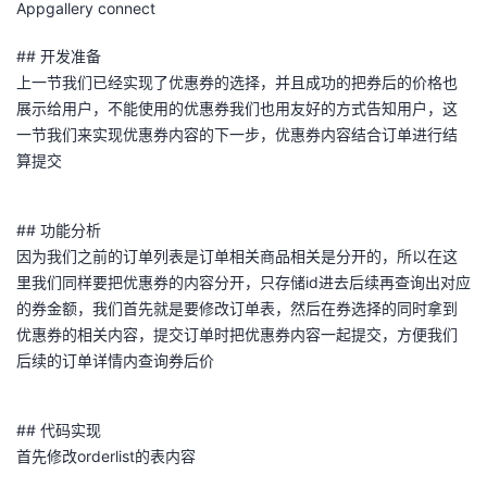
Appgallery connect
的
Programs
发
者
## 开发准备
上一节我们已经实现了优惠券的选择，并且成功的把券后的价格也
支
者
我
展示给用户，不能使用的优惠券我们也用友好的方式告知用户，这
一节我们来实现优惠券内容的下一步，优惠券内容结合订单进行结
持
学
的
我
算提交
我
堂
博
的
我
## 功能分析
的
我
客
论
的
我
我
因为我们之前的订单列表是订单相关商品相关是分开的，所以在这
里我们同样要把优惠券的内容分开，只存储id进去后续再查询出对应
技
的
坛
圈
的
我
的
我
的券金额，我们首先就是要修改订单表，然后在券选择的同时拿到
优惠券的相关内容，提交订单时把优惠券内容一起提交，方便我们
术
云
子
直
的
我
课
的
我
后续的订单详情内查询券后价
支
声
播
活
的
程
认
的
我
## 代码实现
持
建
首先修改orderlist的表内容
动
关
证
实
的