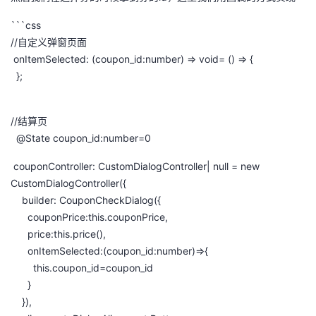
```css
//自定义弹窗页面
onItemSelected: (coupon_id:number) => void= () => {
};
//结算页
@State coupon_id:number=0
couponController: CustomDialogController| null = new
CustomDialogController({
builder: CouponCheckDialog({
couponPrice:this.couponPrice,
price:this.price(),
onItemSelected:(coupon_id:number)=>{
this.coupon_id=coupon_id
}
}),