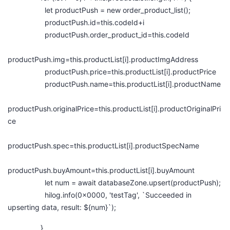
let productPush = new order_product_list();
productPush.id=this.codeId+i
productPush.order_product_id=this.codeId
productPush.img=this.productList[i].productImgAddress
productPush.price=this.productList[i].productPrice
productPush.name=this.productList[i].productName
productPush.originalPrice=this.productList[i].productOriginalPri
ce
productPush.spec=this.productList[i].productSpecName
productPush.buyAmount=this.productList[i].buyAmount
let num = await databaseZone.upsert(productPush);
hilog.info(0x0000, 'testTag', `Succeeded in
upserting data, result: ${num}`);
}