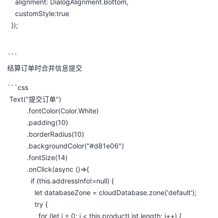
alignment: DialogAlignment.Bottom,
customStyle:true
});
```
结算订单时合并信息提交
```css
Text("提交订单")
.fontColor(Color.White)
.padding(10)
.borderRadius(10)
.backgroundColor("#d81e06")
.fontSize(14)
.onClick(async ()=>{
if (this.addressInfo!=null) {
let databaseZone = cloudDatabase.zone('default');
try {
for (let i = 0; i < this.productList.length; i++) {