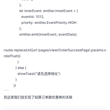
};
let innerEvent: emitter.InnerEvent = {
eventId: 1012,
priority: emitter.EventPriority.HIGH
};
emitter.emit(innerEvent, eventData);
router.replaceUrl({url:'pages/view/OrderSuccessPage',params:o
rderPush})
}
} else {
showToast("请先选择地址")
}
})
```
到这里我们就实现了结算订单跟优惠券的关联