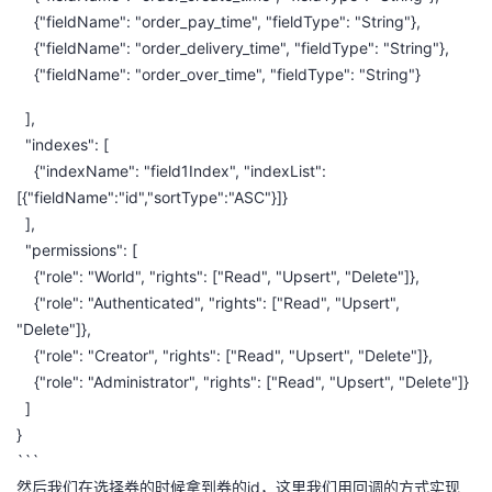
{"fieldName": "order_pay_time", "fieldType": "String"},
{"fieldName": "order_delivery_time", "fieldType": "String"},
{"fieldName": "order_over_time", "fieldType": "String"}
],
"indexes": [
{"indexName": "field1Index", "indexList":
[{"fieldName":"id","sortType":"ASC"}]}
],
"permissions": [
{"role": "World", "rights": ["Read", "Upsert", "Delete"]},
{"role": "Authenticated", "rights": ["Read", "Upsert",
"Delete"]},
{"role": "Creator", "rights": ["Read", "Upsert", "Delete"]},
{"role": "Administrator", "rights": ["Read", "Upsert", "Delete"]}
]
}
```
然后我们在选择券的时候拿到券的id，这里我们用回调的方式实现