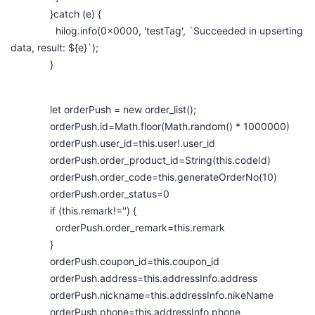
}catch (e) {
hilog.info(0x0000, 'testTag', `Succeeded in upserting
data, result: ${e}`);
}
let orderPush = new order_list();
orderPush.id=Math.floor(Math.random() * 1000000)
orderPush.user_id=this.user!.user_id
orderPush.order_product_id=String(this.codeId)
orderPush.order_code=this.generateOrderNo(10)
orderPush.order_status=0
if (this.remark!='') {
orderPush.order_remark=this.remark
}
orderPush.coupon_id=this.coupon_id
orderPush.address=this.addressInfo.address
orderPush.nickname=this.addressInfo.nikeName
orderPush.phone=this.addressInfo.phone