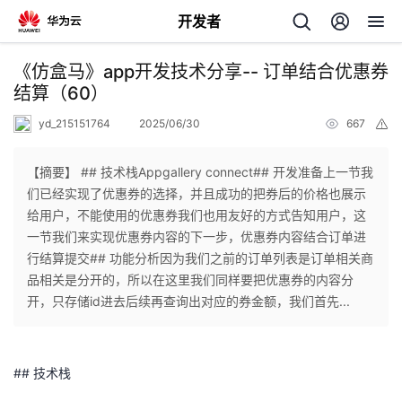
开发者
返
《仿盒马》app开发技术分享-- 订单结合优惠券
回
结算（60）
yd_215151764
2025/06/30
667
举
报
【摘要】 ## 技术栈Appgallery connect## 开发准备上一节我
们已经实现了优惠券的选择，并且成功的把券后的价格也展示
个
给用户，不能使用的优惠券我们也用友好的方式告知用户，这
一节我们来实现优惠券内容的下一步，优惠券内容结合订单进
我
人
行结算提交## 功能分析因为我们之前的订单列表是订单相关商
品相关是分开的，所以在这里我们同样要把优惠券的内容分
我
的
主
开，只存储id进去后续再查询出对应的券金额，我们首先...
我
的
开
页
## 技术栈
我
的
开
发