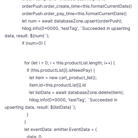
orderPush.order_create_time=this.formatCurrentDate()
orderPush.order_pay_time=this.formatCurrentDate()
let num = await databaseZone.upsert(orderPush);
hilog.info(0x0000, 'testTag', `Succeeded in upserting
data, result: ${num}`);
if (num>0) {
for (let i = 0; i < this.productList.length; i++) {
if (this.productList[i].isNeedPay) {
let item = new cart_product_list();
item.id=this.productList[i].id
let listData = await databaseZone.delete(item);
hilog.info(0x0000, 'testTag', `Succeeded in
upserting data, result: ${listData}`);
}
}
let eventData: emitter.EventData = {
data: {}