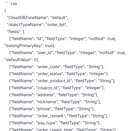
```css
议
注
验
收
{
"CloudDBZoneName": "default",
藏
"objectTypeName": "order_list",
"fields": [
{"fieldName": "id", "fieldType": "Integer", "notNull": true,
"belongPrimaryKey": true},
{"fieldName": "user_id", "fieldType": "Integer", "notNull": true,
"defaultValue": 0},
{"fieldName": "order_code", "fieldType": "String"},
{"fieldName": "order_status", "fieldType": "Integer"},
{"fieldName": "order_product_id", "fieldType": "String"},
{"fieldName": "coupon_id", "fieldType": "Integer"},
{"fieldName": "address", "fieldType": "String"},
{"fieldName": "nickname", "fieldType": "String"},
{"fieldName": "phone", "fieldType": "String"},
{"fieldName": "order_remark", "fieldType": "String"},
{"fieldName": "pay_type", "fieldType": "String"},
{"fieldName": "order_create_time", "fieldType": "String"},