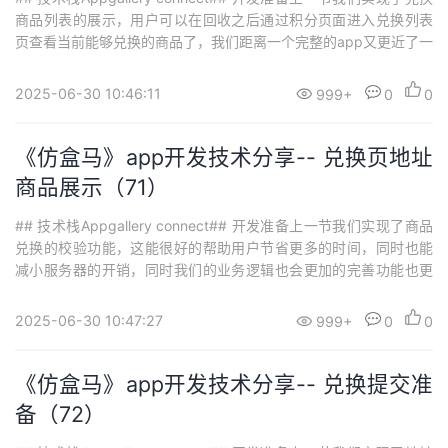
商品列表的展示，用户可以在回收之后通过积分页面进入兑换列表
页查看当前能够兑换的商品了，我们距离一个完整的app又更近了一
步，现在我们要实现的就是当用户点击列表条目的时候能够查看数
据详情。## 功能分析在数据列表展示的时候其实我们已经获取到了
2025-06-30 10:46:11
999+
0
0
当前商品的大部分数据，但是为了获取内容的实时性，保证跟云端
能够匹配，我们...
《仿盒马》app开发技术分享-- 兑换页地址
商品展示（71）
## 技术栈Appgallery connect## 开发准备上一节我们实现了商品
兑换的校验功能，这能很好的帮助用户节省更多的时间，同时也能
减小服务器的开销，同时我们的业务逻辑也会更加的完善功能也更
加的丰富了，这一节我们实现校验通过后的内容，实现地址的选择
和兑换商品信息的展示## 功能分析地址的选择我们通过获取地址管
2025-06-30 10:47:27
999+
0
0
理页的地址来实现，商品兑换信息的展示我们通过传递详情页的商
品id来这个页面继...
《仿盒马》app开发技术分享-- 兑换提交准
备（72）