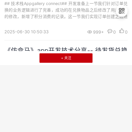
## 技术栈Appgallery connect## 开发准备上一节我们针对订单兑
换的业务逻辑进行了完善，成功的在兑换物品之后修改了用户信息
的修改，新增了积分消费的记录。这一节我们实现订单创建之后进
入的列表展示页框架。## 功能分析兑换商品的订单列表框架我们选
择使用tabs，实现一个页面可以进行切换。这样我们一个页面中可
2025-06-30 10:50:33
999+
0
0
退
以展示许多状态的订单。## 代码实现我们先实现一个整体框架，定
出
义需要的参...
登
《仿盒马》app开发技术分享-- 待发货兑换
录
订单列表（76）
+ 关注
## 技术栈Appgallery connect## 开发准备上一节我们实现了兑换
订单展示页面的框架，这一节我们要进行兑换订单的展示，在兑换
订单提交后，默认的状态是待发货状态，我们用列表的方式展示出
来## 功能分析进入页面时我们就要通过用户的userid去查询对应的
订单，获取到订单返回的列表数据后通过list展示到tabcontent中##
2025-06-30 10:50:51
593
0
0
代码实现进入页面后先获取用户信息```css co...
《仿盒马》app开发技术分享-- 兑换商品订
单详情页（80）