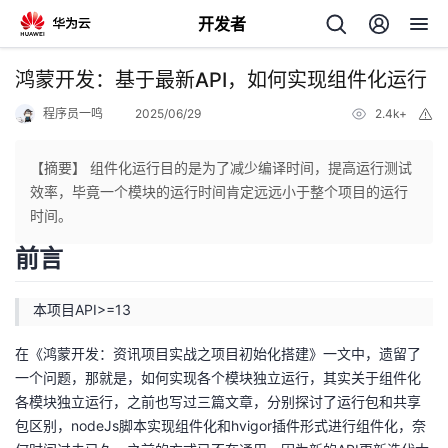
开发者
返
鸿蒙开发：基于最新API，如何实现组件化运行
回
程序员一鸣
2025/06/29
2.4k+
举
报
【摘要】 组件化运行目的是为了减少编译时间，提高运行测试
效率，毕竟一个模块的运行时间肯定远远小于整个项目的运行
时间。
个
前言
我
人
本项目API>=13
的
主
在《鸿蒙开发：资讯项目实战之项目初始化搭建》一文中，遗留了
一个问题，那就是，如何实现各个模块独立运行，其实关于组件化
开
页
各模块独立运行，之前也写过三篇文章，分别探讨了运行包和共享
包区别，nodeJs脚本实现组件化和hvigor插件形式进行组件化，奈
发