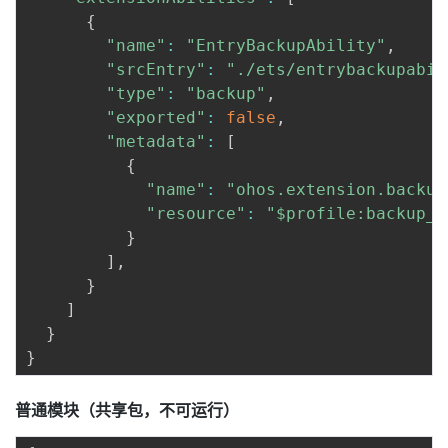
{
"name"
:
"EntryBackupAbility"
,
"srcEntry"
:
"./ets/entrybackupabil
"type"
:
"backup"
,
"exported"
:
false
,
"metadata"
:
[
{
"name"
:
"ohos.extension.backup
"resource"
:
"$profile:backup_c
}
]
,
}
]
}
}
普通模块（共享包，不可运行）