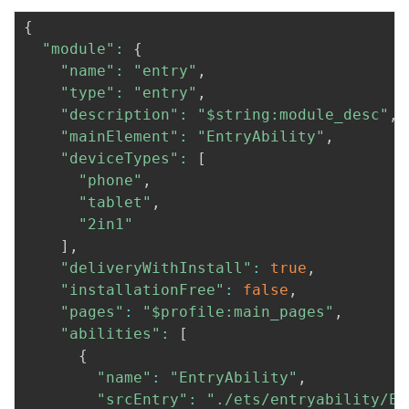
{
"module"
:
{
"name"
:
"entry"
,
"type"
:
"entry"
,
"description"
:
"$string:module_desc"
,
"mainElement"
:
"EntryAbility"
,
"deviceTypes"
:
[
"phone"
,
"tablet"
,
"2in1"
]
,
"deliveryWithInstall"
:
true
,
"installationFree"
:
false
,
"pages"
:
"$profile:main_pages"
,
"abilities"
:
[
{
"name"
:
"EntryAbility"
,
"srcEntry"
:
"./ets/entryability/En