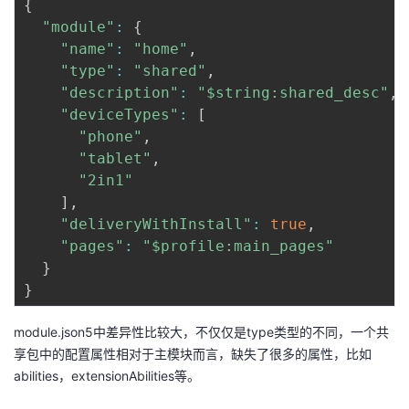
{
"module"
:
{
"name"
:
"home"
,
"type"
:
"shared"
,
"description"
:
"$string:shared_desc"
,
"deviceTypes"
:
[
"phone"
,
"tablet"
,
"2in1"
]
,
"deliveryWithInstall"
:
true
,
"pages"
:
"$profile:main_pages"
}
}
module.json5中差异性比较大，不仅仅是type类型的不同，一个共
享包中的配置属性相对于主模块而言，缺失了很多的属性，比如
abilities，extensionAbilities等。