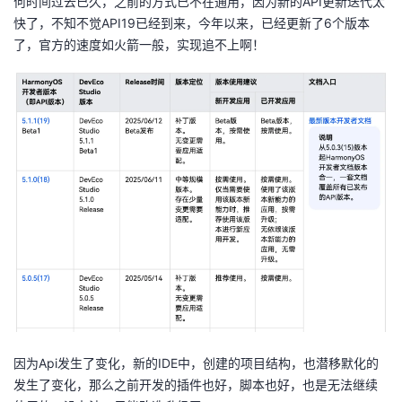
何时间过去已久，之前的方式已不在通用，因为新的API更新迭代太
快了，不知不觉API19已经到来，今年以来，已经更新了6个版本
者
了，官方的速度如火箭一般，实现追不上啊！
我
的
我
博
的
我
客
论
的
我
坛
圈
的
我
子
直
的
我
我
播
活
的
因为Api发生了变化，新的IDE中，创建的项目结构，也潜移默化的
我
动
关
的
发生了变化，那么之前开发的插件也好，脚本也好，也是无法继续