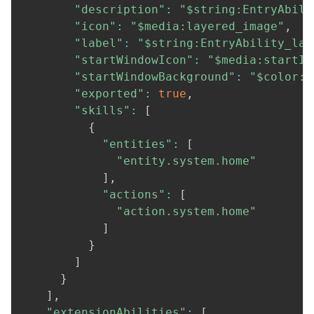
"description"
:
"$string:EntryAbili
"icon"
:
"$media:layered_image"
,
"label"
:
"$string:EntryAbility_lab
"startWindowIcon"
:
"$media:startIc
"startWindowBackground"
:
"$color:s
"exported"
:
true
,
"skills"
:
[
{
"entities"
:
[
"entity.system.home"
]
,
"actions"
:
[
"action.system.home"
]
}
]
}
]
,
"extensionAbilities"
:
[