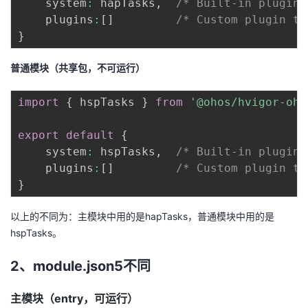
    system
:
 hapTasks
,
/* Built-in plugin 
    plugins
:
[
]
/* Custom plugin to
}
普通模块（共享包，不可运行）
import
{
 hspTasks 
}
from
'@ohos/hvigor-oho
export
default
{
    system
:
 hspTasks
,
/* Built-in plugin 
    plugins
:
[
]
/* Custom plugin to
}
以上的不同为：主模块中用的是hapTasks，普通模块中用的是
hspTasks。
2、module.json5不同
主模块（entry，可运行）