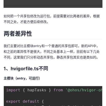
持
建
证
实
的
议
验
收
如何把一个共享包修改为运行包，前提需要对比两者的差异，根据
不同之处，才能方便后续修改。
藏
两者差异性
我们主要对比主模块entry和一个普通的共享包即可，新的API中，
和之前的差异性不是很大，不同之处基本上一样，目前有以下几处
不同，这里我们只分析动态共享包，静态共享包其实也是类似的。
1、hvigorfile.ts不同
主模块（entry，可运行）
import
{
 hapTasks 
}
from
'@ohos/hvigor-oho
export
default
{