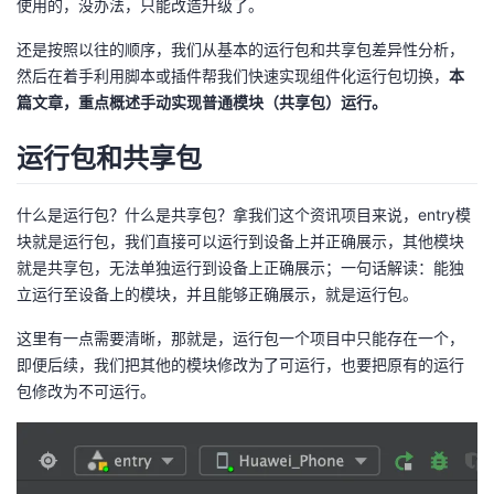
使用的，没办法，只能改造升级了。
我
注
的
开
还是按照以往的顺序，我们从基本的运行包和共享包差异性分析，
然后在着手利用脚本或插件帮我们快速实现组件化运行包切换，
本
的
Programs
发
篇文章，重点概述手动实现普通模块（共享包）运行。
支
者
运行包和共享包
持
学
什么是运行包？什么是共享包？拿我们这个资讯项目来说，entry模
我
堂
块就是运行包，我们直接可以运行到设备上并正确展示，其他模块
就是共享包，无法单独运行到设备上正确展示；一句话解读：能独
的
我
立运行至设备上的模块，并且能够正确展示，就是运行包。
我
这里有一点需要清晰，那就是，运行包一个项目中只能存在一个，
技
的
的
我
即便后续，我们把其他的模块修改为了可运行，也要把原有的运行
包修改为不可运行。
术
云
课
的
我
支
声
程
认
的
我