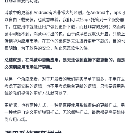
且非常重要的功能。
者
鸿蒙中的更新和Android有着非常大的区别，在Android中，apk可
以自由下载安装，也就意味着，我们可以把apk托管到一个服务器
我
中，在应用中就能让用户做到更新下载，而且非常的及时；然而鸿
蒙中却做不到，鸿蒙中打出的包，由于纯净模式默认开启，只能上
的
我
传到华为应用市场，在其他的渠道是无法进行更新下载的，目的也
很明确，为了软件的安全，防止恶意软件入侵。
博
的
我
总结就是，在鸿蒙中更新应用，是无法做到直接下载更新的，而是
必须到应用市场进行更新。
客
论
的
我
从另一个角度来看，对于开发者的我们确实简单了很多，不用在去
坛
圈
的
我
考虑下载安装的逻辑，也不用考虑后台更新的逻辑，只需要调用系
统给我们提供的更新方法就可以了。
子
直
的
我
更新呢，也有两种方式，一种是直接使用系统提供的更新样式，另
我
播
活
的
一种就是自定义更新弹窗样式，无论哪种样式，最后都是需要跳转
到应用市场。
我
动
关
的