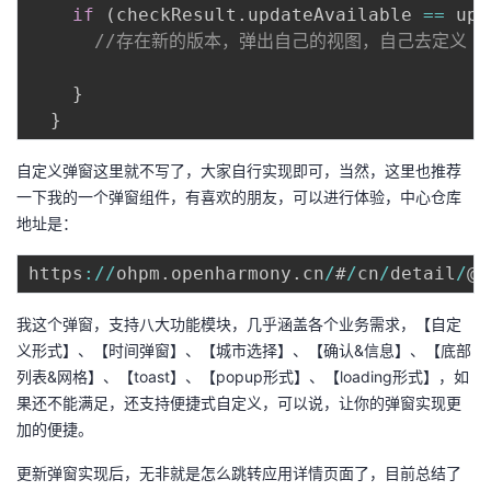
if
(
checkResult
.
updateAvailable 
==
 upd
//存在新的版本，弹出自己的视图，自己去定义
}
}
自定义弹窗这里就不写了，大家自行实现即可，当然，这里也推荐
一下我的一个弹窗组件，有喜欢的朋友，可以进行体验，中心仓库
地址是：
https
:
/
/
ohpm
.
openharmony
.
cn
/
#
/
cn
/
detail
/
@a
我这个弹窗，支持八大功能模块，几乎涵盖各个业务需求，【自定
义形式】、【时间弹窗】、【城市选择】、【确认&信息】、【底部
列表&网格】、【toast】、【popup形式】、【loading形式】，如
果还不能满足，还支持便捷式自定义，可以说，让你的弹窗实现更
加的便捷。
更新弹窗实现后，无非就是怎么跳转应用详情页面了，目前总结了