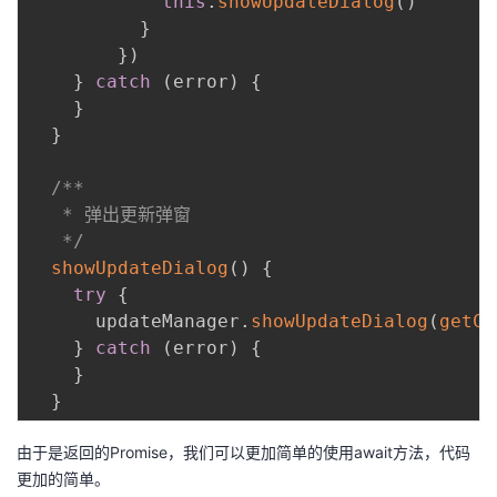
this
.
showUpdateDialog
(
)
}
}
)
}
catch
(
error
)
{
}
}
/**

   * 弹出更新弹窗

   */
showUpdateDialog
(
)
{
try
{
      updateManager
.
showUpdateDialog
(
getCo
}
catch
(
error
)
{
}
}
由于是返回的Promise，我们可以更加简单的使用await方法，代码
更加的简单。