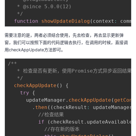
   * @since 5.0.0(12)

   */
function
showUpdateDialog
(
context
:
 commo
需要注意的是，两者必须结合使用，先去检查，再去显示更新弹
窗，我们可以按照下面的代码逻辑去执行，在调用的时候，直接调
用checkAppUpdate方法即可。
/**

   * 检查是否有更新，使用Promise方式异步返回结果

   */
checkAppUpdate
(
)
{
try
{
      updateManager
.
checkAppUpdate
(
getCont
.
then
(
(
checkResult
:
 updateManager
.
//检查结果
if
(
checkResult
.
updateAvailable 
//存在新的版本