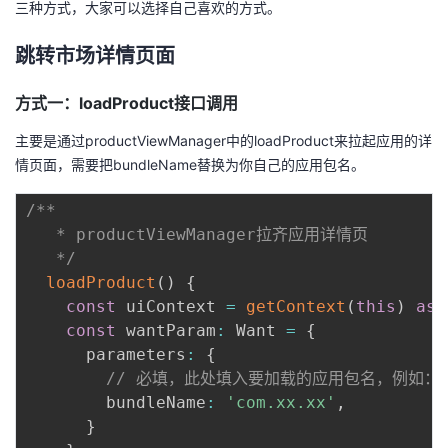
三种方式，大家可以选择自己喜欢的方式。
跳转市场详情页面
方式一：loadProduct接口调用
主要是通过productViewManager中的loadProduct来拉起应用的详
情页面，需要把bundleName替换为你自己的应用包名。
/**

   * productViewManager拉齐应用详情页

   */
loadProduct
(
)
{
const
 uiContext 
=
getContext
(
this
)
as
 
const
 wantParam
:
 Want 
=
{
      parameters
:
{
// 必填，此处填入要加载的应用包名，例如： bundl
        bundleName
:
'com.xx.xx'
,
}