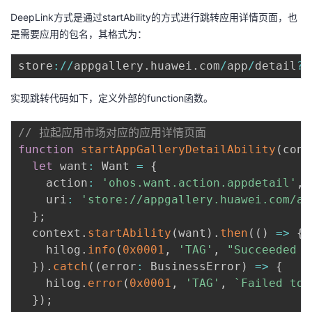
DeepLink方式是通过startAbility的方式进行跳转应用详情页面，也
是需要应用的包名，其格式为：
store
:
/
/
appgallery
.
huawei
.
com
/
app
/
detail
?
i
实现跳转代码如下，定义外部的function函数。
// 拉起应用市场对应的应用详情页面
function
startAppGalleryDetailAbility
(
cont
let
 want
:
 Want 
=
{
    action
:
'ohos.want.action.appdetail'
,
    uri
:
'store://appgallery.huawei.com/ap
}
;
  context
.
startAbility
(
want
)
.
then
(
(
)
=>
{
    hilog
.
info
(
0x0001
,
'TAG'
,
"Succeeded i
}
)
.
catch
(
(
error
:
 BusinessError
)
=>
{
    hilog
.
error
(
0x0001
,
'TAG'
,
`
Failed to 
}
)
;