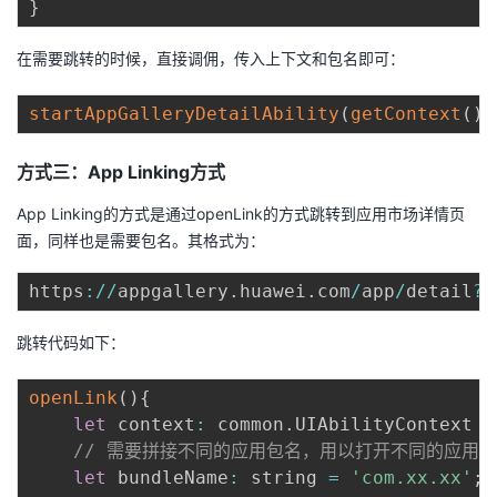
}
在需要跳转的时候，直接调佣，传入上下文和包名即可：
startAppGalleryDetailAbility
(
getContext
(
)
方式三：App Linking方式
App Linking的方式是通过openLink的方式跳转到应用市场详情页
面，同样也是需要包名。其格式为：
https
:
/
/
appgallery
.
huawei
.
com
/
app
/
detail
?
i
跳转代码如下：
openLink
(
)
{
let
 context
:
 common
.
UIAbilityContext 
=
// 需要拼接不同的应用包名，用以打开不同的应用详情页,例如
let
 bundleName
:
 string 
=
'com.xx.xx'
;