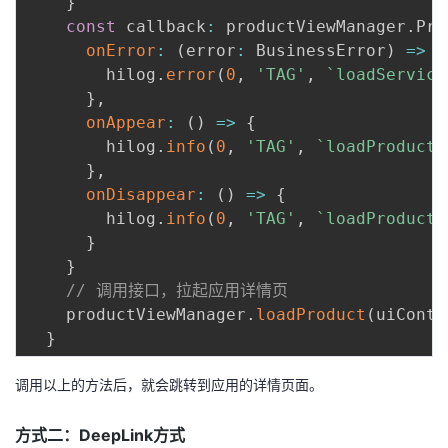
}
const
 callback
:
 productViewManager
.
Pro
onError
:
(
error
:
 BusinessError
)
=>
{
        hilog
.
error
(
0
,
'TAG'
,
`
loadService
}
,
onAppear
:
(
)
=>
{
        hilog
.
info
(
0
,
'TAG'
,
`
loadProduct 
}
,
onDisappear
:
(
)
=>
{
        hilog
.
info
(
0
,
'TAG'
,
`
loadProduct 
}
}
// 调用接口，拉起应用详情页
    productViewManager
.
loadProduct
(
uiConte
}
调用以上的方法后，就会跳转到应用的详情页面。
方式二：DeepLink方式