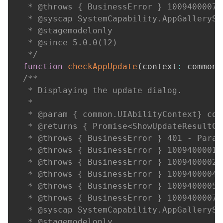
持
建
证
实
的
   * @throws { BusinessError } 1009400007 
   * @syscap SystemCapability.AppGallerySe
议
验
收
   * @stagemodelonly

   * @since 5.0.0(12)

藏
   */
function
checkAppUpdate
(
context
:
 common
.
/**

   * Displaying the update dialog.

   *

   * @param { common.UIAbilityContext} con
   * @returns { Promise<ShowUpdateResultCo
   * @throws { BusinessError } 401 - Param
   * @throws { BusinessError } 1009400001 
   * @throws { BusinessError } 1009400002 
   * @throws { BusinessError } 1009400004 
   * @throws { BusinessError } 1009400005 
   * @throws { BusinessError } 1009400007 
   * @syscap SystemCapability.AppGallerySe
   * @stagemodelonly
