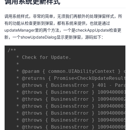
调用系统更新样式
我
注
的
开
调用系统样式，非常的简单，无须我们再额外的处理弹窗样式，所
的
Programs
发
有的功能从检查更新到弹窗，都有系统来提供，也就是通过
updateManager里的两个方法，一个是checkAppUpdate检查更
支
者
新，一个showUpdateDialog显示更新弹窗，源码如下：
持
学
/**

   * Check for Update.

我
堂
   *

   * @param { common.UIAbilityContext } co
的
我
我
   * @returns { Promise<CheckUpdateResult>
   * @throws { BusinessError } 401 - Param
技
的
的
我
   * @throws { BusinessError } 1009400001 
   * @throws { BusinessError } 1009400002 
术
云
课
的
我
   * @throws { BusinessError } 1009400003 
   * @throws { BusinessError } 1009400004 
支
声
程
认
的
我
   * @throws { BusinessError } 1009400005 
   * @throws { BusinessError } 1009400006 