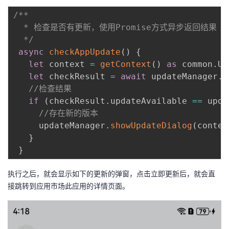
/**

  * 检查是否有更新，使用Promise方式异步返回结果

  */
async
checkAppUpdate
(
)
{
let
 context 
=
getContext
(
)
as
 common
.
UI
let
 checkResult 
=
await
 updateManager
.
c
//检查结果
if
(
checkResult
.
updateAvailable 
==
 upda
//存在新的版本
     updateManager
.
showUpdateDialog
(
contex
}
}
执行之后，就会显示如下的更新的弹窗，点击立即更新后，就会直
接跳转到应用市场此应用的详情页面。