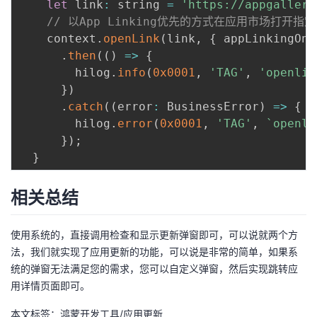
let
 link
:
 string 
=
'https://appgallery
// 以App Linking优先的方式在应用市场打开
    context
.
openLink
(
link
,
{
 appLinkingOnl
.
then
(
(
)
=>
{
        hilog
.
info
(
0x0001
,
'TAG'
,
'openlin
}
)
.
catch
(
(
error
:
 BusinessError
)
=>
{
        hilog
.
error
(
0x0001
,
'TAG'
,
`
openli
}
)
;
}
相关总结
使用系统的，直接调用检查和显示更新弹窗即可，可以说就两个方
法，我们就实现了应用更新的功能，可以说是非常的简单，如果系
统的弹窗无法满足您的需求，您可以自定义弹窗，然后实现跳转应
用详情页面即可。
本文标签：鸿蒙开发工具/应用更新