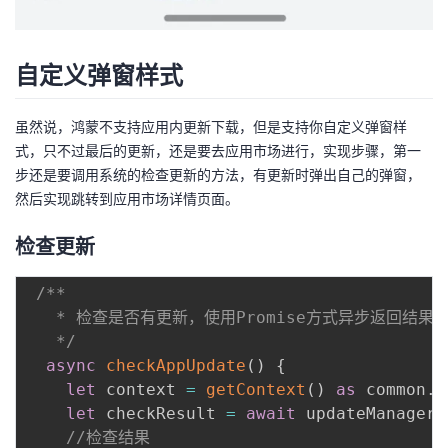
自定义弹窗样式
虽然说，鸿蒙不支持应用内更新下载，但是支持你自定义弹窗样
式，只不过最后的更新，还是要去应用市场进行，实现步骤，第一
步还是要调用系统的检查更新的方法，有更新时弹出自己的弹窗，
然后实现跳转到应用市场详情页面。
检查更新
/**

   * 检查是否有更新，使用Promise方式异步返回结果

   */
async
checkAppUpdate
(
)
{
let
 context 
=
getContext
(
)
as
 common
.
U
let
 checkResult 
=
await
 updateManager
.
//检查结果