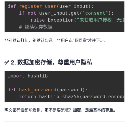
持
建
证
实
的
def
register_user
(
user_input
)
:
if
not
 user_input
.
get
(
"consent"
)
:
议
验
收
raise
 Exception
(
"未获取用户授权，无法
# 继续保存数据
藏
**别默认打勾，别默认勾选。**用户点“我同意”才往下走。
✅ 2. 数据加密存储，尊重用户隐私
import
 hashlib

def
hash_password
(
password
)
:
return
 hashlib
.
sha256
(
password
.
encode
(
明文密码谁都能看到，那不是耍流氓？
加密，是最基本的尊重。