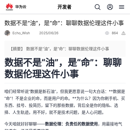
开发者
返
数据不是“油”，是“命”：聊聊数据伦理这件小事
回
Echo_Wish
2025/06/26
864
举
报
【摘要】 数据不是“油”，是“命”：聊聊数据伦理这件小事
数据不是“油”，是“命”：聊聊
个
数据伦理这件小事
我
人
咱们经常听说“数据是新石油”，但我更愿意说一句大白话：**数据是
的
主
“命”！不是企业的命，而是用户的命。**为什么？因为你刷手机、买
东西、挂号、投简历，留下的那些数据，背后全是你的隐私、选
开
页
择、人生轨迹。用不好，就不是技术问题，是人心问题。
今天咱就好好聊聊——
数据伦理：负责任的数据使用
，用最接地气
发