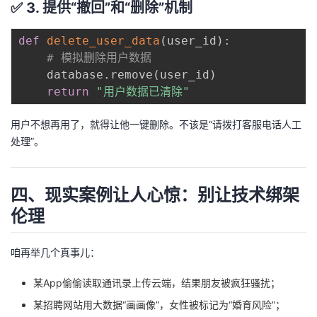
✅ 3. 提供“撤回”和“删除”机制
def
delete_user_data
(
user_id
)
:
# 模拟删除用户数据
    database
.
remove
(
user_id
)
return
"用户数据已清除"
用户不想再用了，就得让他一键删除。不该是“请拨打客服电话人工
处理”。
四、现实案例让人心惊：别让技术绑架
伦理
咱再举几个真事儿：
某App偷偷读取通讯录上传云端，结果朋友被疯狂骚扰；
某招聘网站用大数据“画画像”，女性被标记为“婚育风险”；