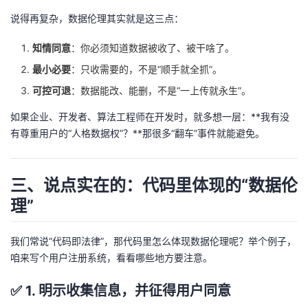
我
注
的
开
说得再复杂，数据伦理其实就是这三点：
的
知情同意
：你必须知道数据被收了、被干啥了。
Programs
发
最小必要
：只收需要的，不是“顺手就全抓”。
支
者
可控可退
：数据能改、能删，不是“一上传就永生”。
持
学
如果企业、开发者、算法工程师在开发时，就多想一层：**我有没
有尊重用户的“人格数据权”？**那很多“翻车”事件就能避免。
我
堂
三、说点实在的：代码里体现的“数据伦
的
我
我
理”
技
的
的
我
我们常说“代码即法律”，那代码里怎么体现数据伦理呢？举个例子，
术
云
课
的
我
咱来写个用户注册系统，看看哪些地方要注意。
支
声
程
认
的
我
✅ 1. 明示收集信息，并征得用户同意