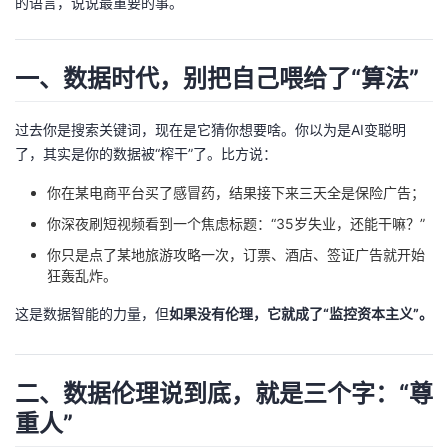
的语言，说说最重要的事。
者
一、数据时代，别把自己喂给了“算法”
我
过去你是搜索关键词，现在是它猜你想要啥。你以为是AI变聪明
的
我
了，其实是你的数据被“榨干”了。比方说：
博
的
我
你在某电商平台买了感冒药，结果接下来三天全是保险广告；
你深夜刷短视频看到一个焦虑标题：“35岁失业，还能干嘛？”
客
论
的
我
你只是点了某地旅游攻略一次，订票、酒店、签证广告就开始
狂轰乱炸。
坛
圈
的
我
这是数据智能的力量，但
如果没有伦理，它就成了“监控资本主义”。
子
直
的
我
我
播
活
的
二、数据伦理说到底，就是三个字：“尊
重人”
我
动
关
的