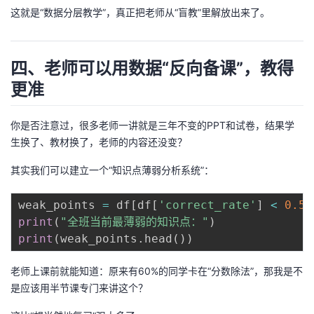
这就是“数据分层教学”，真正把老师从“盲教”里解放出来了。
四、老师可以用数据“反向备课”，教得
更准
你是否注意过，很多老师一讲就是三年不变的PPT和试卷，结果学
生换了、教材换了，老师的内容还没变？
其实我们可以建立一个“知识点薄弱分析系统”：
weak_points 
=
 df
[
df
[
'correct_rate'
]
<
0.5
]
print
(
"全班当前最薄弱的知识点："
)
print
(
weak_points
.
head
(
)
)
老师上课前就能知道：原来有60%的同学卡在“分数除法”，那我是不
是应该用半节课专门来讲这个？