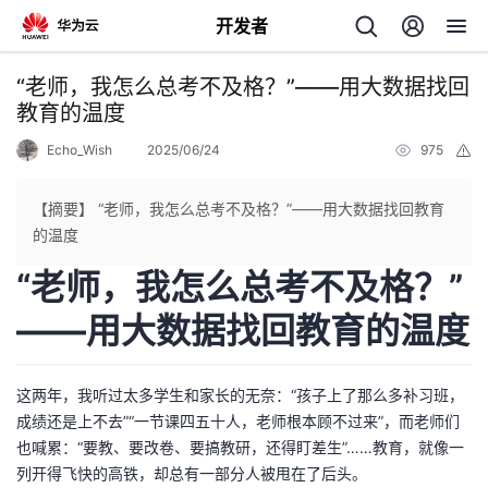
开发者
返
“老师，我怎么总考不及格？”——用大数据找回
回
教育的温度
Echo_Wish
2025/06/24
975
举
报
【摘要】 “老师，我怎么总考不及格？”——用大数据找回教育
的温度
个
“老师，我怎么总考不及格？”
我
人
——用大数据找回教育的温度
的
主
这两年，我听过太多学生和家长的无奈：“孩子上了那么多补习班，
开
页
成绩还是上不去”“一节课四五十人，老师根本顾不过来”，而老师们
也喊累：“要教、要改卷、要搞教研，还得盯差生”……教育，就像一
发
列开得飞快的高铁，却总有一部分人被甩在了后头。