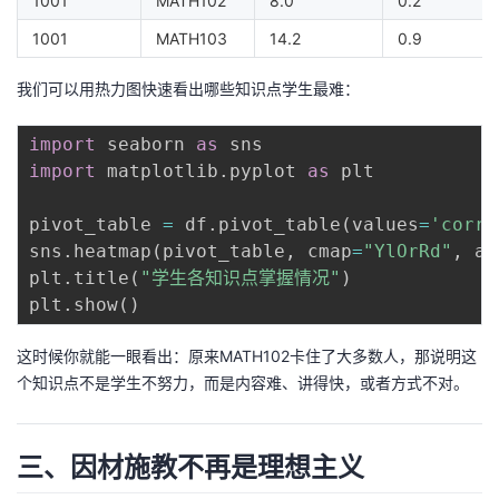
1001
MATH102
8.0
0.2
持
建
证
实
的
1001
MATH103
14.2
0.9
议
验
收
我们可以用热力图快速看出哪些知识点学生最难：
藏
import
 seaborn 
as
import
 matplotlib
.
pyplot 
as
 plt

pivot_table 
=
 df
.
pivot_table
(
values
=
'corre
sns
.
heatmap
(
pivot_table
,
 cmap
=
"YlOrRd"
,
 an
plt
.
title
(
"学生各知识点掌握情况"
)
plt
.
show
(
)
这时候你就能一眼看出：原来MATH102卡住了大多数人，那说明这
个知识点不是学生不努力，而是内容难、讲得快，或者方式不对。
三、因材施教不再是理想主义