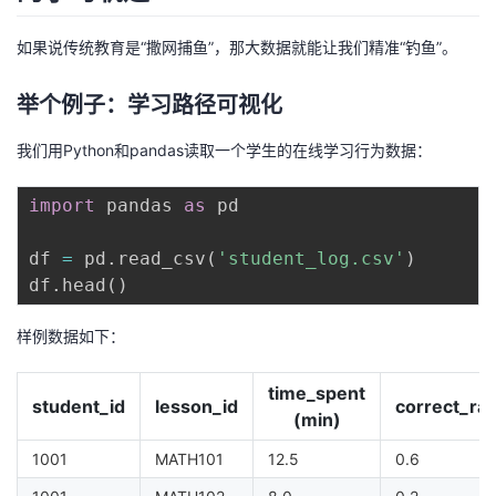
我
注
的
开
如果说传统教育是“撒网捕鱼”，那大数据就能让我们精准“钓鱼”。
的
Programs
发
举个例子：学习路径可视化
支
者
我们用Python和pandas读取一个学生的在线学习行为数据：
持
学
import
 pandas 
as
 pd

我
堂
df 
=
 pd
.
read_csv
(
'student_log.csv'
)
df
.
head
(
)
的
我
我
样例数据如下：
技
的
的
我
time_spent
术
云
课
的
我
student_id
lesson_id
correct_rat
(min)
支
声
程
认
的
我
1001
MATH101
12.5
0.6