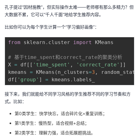
孔子提过“因材施教”，但实际操作太难——老师哪有那么多精力？但
大数据不累，它可以“千人千面”地给学生推荐内容。
比如你可以为每个学生计算一个“学习偏好画像”：
from
 sklearn
.
cluster 
import
 KMeans

# 基于time_spent和correct_rate的聚类分析
X 
=
 df
[
[
'time_spent'
,
'correct_rate'
]
]
kmeans 
=
 KMeans
(
n_clusters
=
3
,
 random_state
df
[
'group'
]
=
 kmeans
.
接下来，我们就能给不同学习风格的学生推荐不同的学习节奏和方
式。比如：
第0类学生：快学快忘，适合碎片化+重复训练；
第1类学生：慢热型，适合视频+总结；
第2类学生：理解力强，适合拓展题挑战。