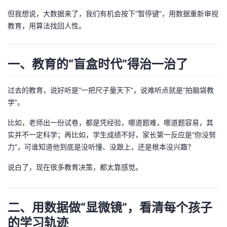
但我想说，大数据来了，我们有机会按下“暂停键”，用数据重新审视
者
教育，用算法找回人性。
我
一、教育的“盲盒时代”得治一治了
的
我
过去的教育，说好听是“一把尺子量天下”，说难听点就是“拍脑袋教
博
的
我
学”。
客
论
的
我
比如，老师出一份试卷，都是凭经验，哪道题难，哪道题容易，其
实并不一定科学；再比如，学生成绩不好，家长第一反应是“你没努
坛
圈
的
我
力”，可谁知道他到底是没听懂、没跟上，还是根本没兴趣？
子
直
的
我
说白了，现在很多教育决策，都太靠感觉。
我
播
活
的
二、用数据做“显微镜”，看清每个孩子
我
动
关
的
的学习轨迹