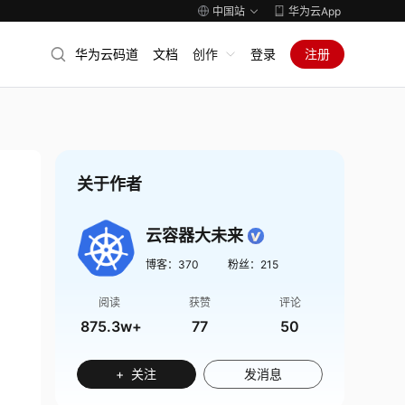
中国站
华为云App
华为云码道
文档
创作
登录
注册
关于作者
云容器大未来
博客：
370
粉丝：
215
阅读
获赞
评论
875.3w+
77
50
+ 关注
发消息