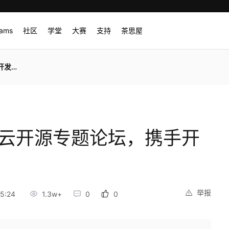
rams
社区
学堂
大赛
支持
茶思屋
 时代
丨华为云开源专题论坛，携手开
举报
5:24
1.3w+
0
0