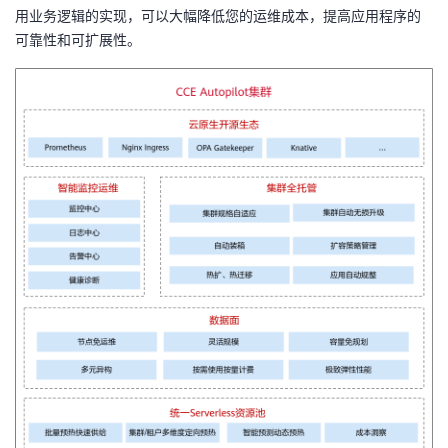
用业务逻辑的实现，可以大幅降低您的运维成本，提高应用程序的
者
可靠性和可扩展性。
我
的
我
博
的
我
客
论
的
我
坛
圈
的
我
子
直
的
我
我
播
活
的
我
动
关
的