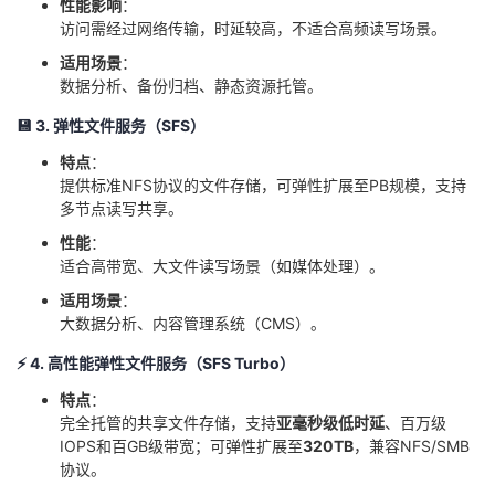
​性能影响​
​：
持
建
证
实
的
访问需经过网络传输，时延较高，不适合高频读写场景。
​适用场景​
​：
议
验
收
数据分析、备份归档、静态资源托管。
藏
💾 ​
​3. 弹性文件服务（SFS）​
​特点​
​：
提供标准NFS协议的文件存储，可弹性扩展至PB规模，支持
多节点读写共享。
​性能​
​：
适合高带宽、大文件读写场景（如媒体处理）。
​适用场景​
​：
大数据分析、内容管理系统（CMS）。
⚡ ​
​4. 高性能弹性文件服务（SFS Turbo）​
​特点​
​：
完全托管的共享文件存储，支持​
​亚毫秒级低时延​
​、百万级
IOPS和百GB级带宽；可弹性扩展至​
​320TB​
​，兼容NFS/SMB
协议。