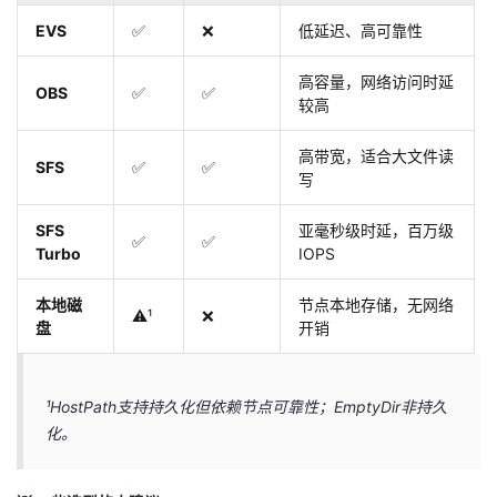
​EVS​
✅
❌
低延迟、高可靠性
高容量，网络访问时延
​OBS​
✅
✅
较高
高带宽，适合大文件读
​SFS​
✅
✅
写
​SFS
亚毫秒级时延，百万级
✅
✅
Turbo​
IOPS
​本地磁
节点本地存储，无网络
⚠️¹
❌
盘​
开销
¹HostPath支持持久化但依赖节点可靠性；EmptyDir非持久
化。