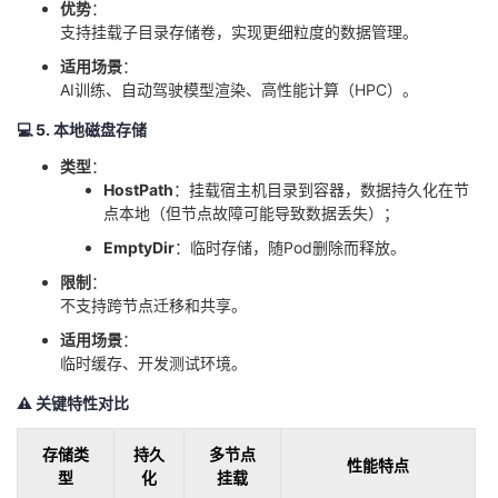
​优势​
​：
支持挂载子目录存储卷，实现更细粒度的数据管理。
​适用场景​
​：
AI训练、自动驾驶模型渲染、高性能计算（HPC）。
💻 ​
​5. 本地磁盘存储​
​类型​
​：
​HostPath​
​：挂载宿主机目录到容器，数据持久化在节
点本地（但节点故障可能导致数据丢失）；
​EmptyDir​
​：临时存储，随Pod删除而释放。
​限制​
​：
不支持跨节点迁移和共享。
​适用场景​
​：
临时缓存、开发测试环境。
⚠️ ​
​关键特性对比​
存储类
持久
多节点
性能特点
型
化
挂载