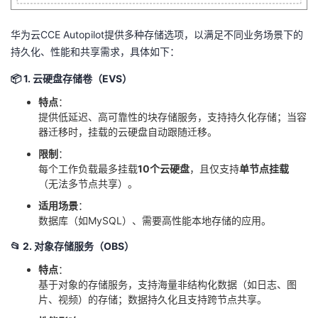
我
注
的
开
华为云CCE Autopilot提供多种存储选项，以满足不同业务场景下的
的
Programs
发
持久化、性能和共享需求，具体如下：
📦 ​
​1. 云硬盘存储卷（EVS）​
支
者
​特点​
​：
提供低延迟、高可靠性的块存储服务，支持持久化存储；当容
持
学
器迁移时，挂载的云硬盘自动跟随迁移。
​限制​
​：
我
堂
每个工作负载最多挂载​
​10个云硬盘​
​，且仅支持​
​单节点挂载​
（无法多节点共享）。
的
我
我
​适用场景​
​：
数据库（如MySQL）、需要高性能本地存储的应用。
技
的
的
我
📂 ​
​2. 对象存储服务（OBS）​
术
云
课
的
我
​特点​
​：
基于对象的存储服务，支持海量非结构化数据（如日志、图
支
声
程
认
的
我
片、视频）的存储；数据持久化且支持跨节点共享。