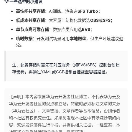
💡 ​
​一些选型的小建议​
​高性能共享存储​
​：AI训练、渲染选​
​SFS Turbo​
​；
​低成本共享存储​
​：大容量非结构化数据选​
​OBS​
​或​
​SFS​
​；
​单节点高可靠存储​
​：数据库类应用选​
​EVS​
​；
​临时数据​
​：开发测试场景可用​
​本地磁盘​
​，但生产环境建议避
免。
注：配置存储时需先在对应服务（如EVS/SFS）控制台创建
存储卷，再通过YAML或CCE控制台挂载至容器路径。
【声明】本内容来自华为云开发者社区博主，不代表华为云及
华为云开发者社区的观点和立场。转载时必须标注文章的来源
（华为云社区）、文章链接、文章作者等基本信息，否则作者
和本社区有权追究责任。如果您发现本社区中有涉嫌抄袭的内
容，欢迎发送邮件进行举报，并提供相关证据，一经查实，本
社区将立刻删除涉嫌侵权内容，举报邮箱：