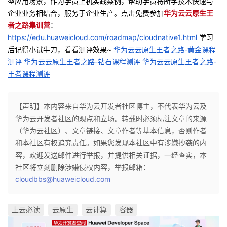
型应用场景，作为学员上机实践案例，帮助学员将所学技术快速与
议
注
验
收
企业业务相结合，服务于企业生产。
点击免费参加
华为云云原生王
者之路集训营
：
藏
https://edu.huaweicloud.com/roadmap/cloudnative1.html
学习
后记得小试牛刀，看看测评效果~
华为云云原生王者之路-黄金课程
测评
华为云云原生王者之路-钻石课程测评
华为云云原生王者之路-
王者课程测评
【声明】本内容来自华为云开发者社区博主，不代表华为云及
华为云开发者社区的观点和立场。转载时必须标注文章的来源
（华为云社区）、文章链接、文章作者等基本信息，否则作者
和本社区有权追究责任。如果您发现本社区中有涉嫌抄袭的内
容，欢迎发送邮件进行举报，并提供相关证据，一经查实，本
社区将立刻删除涉嫌侵权内容，举报邮箱：
cloudbbs@huaweicloud.com
上云必读
云原生
云计算
容器