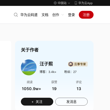
中国站
华为云App
华为云码道
文档
创作
登录
注册
关于作者
汪子熙
博客：
3.4k+
粉丝：
27
阅读
获赞
评论
1050.9w+
19
13
+ 关注
发消息