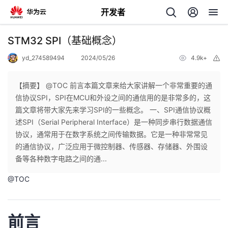
开发者
返
STM32 SPI（基础概念）
回
yd_274589494
2024/05/26
4.9k+
举
报
【摘要】 @TOC 前言本篇文章来给大家讲解一个非常重要的通
信协议SPI，SPI在MCU和外设之间的通信用的是非常多的，这
篇文章将带大家先来学习SPI的一些概念。 一、SPI通信协议概
个
述SPI（Serial Peripheral Interface）是一种同步串行数据通信
协议，通常用于在数字系统之间传输数据。它是一种非常常见
我
人
的通信协议，广泛应用于微控制器、传感器、存储器、外围设
备等各种数字电路之间的通...
的
主
@
TOC
开
页
前言
发