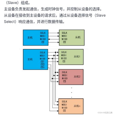
（Slave）组成。
我
注
的
开
主设备负责发起通信，生成时钟信号，并控制从设备的选择。
从设备在接收到主设备的请求后，通过从设备选择信号（Slave
的
Programs
发
Select）响应通信，并进行数据传输。
支
者
持
学
我
堂
的
我
我
技
的
的
我
术
云
课
的
我
支
声
程
认
的
我