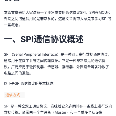
者
本篇文章来给大家讲解一个非常重要的通信协议SPI，SPI在MCU和
外设之间的通信用的是非常多的，这篇文章将带大家先来学习SPI的
我
一些概念。
的
我
一、SPI通信协议概述
博
的
我
SPI（Serial Peripheral Interface）是一种同步串行数据通信协议，
客
论
的
我
通常用于在数字系统之间传输数据。它是一种非常常见的通信协
议，广泛应用于微控制器、传感器、存储器、外围设备等各种数字
坛
圈
的
我
电路之间的通信。
以下是SPI通信协议的基本概述：
子
直
的
我
通信方式：
我
播
活
的
SPI 是一种全双工通信协议，意味着它允许同时在一条线上进行双向
我
动
关
的
数据传输。通常由一个主设备（Master）和一个或多个从设备