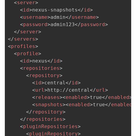
<
server
>
<
id
>
nexus-snapshots
</
id
>
<
username
>
admin
</
username
>
<
password
>
admin123
</
password
>
</
server
>
</
servers
>
<
profiles
>
<
profile
>
<
id
>
nexus
</
id
>
<
repositories
>
<
repository
>
<
id
>
central
</
id
>
<
url
>
http://central
</
url
>
<
releases
>
<
enabled
>
true
</
enabled
>
<
<
snapshots
>
<
enabled
>
true
</
enabled
>
</
repository
>
</
repositories
>
<
pluginRepositories
>
<
pluginRepository
>