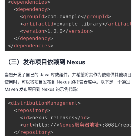
<
dependencies
>
<
dependency
>
<
groupId
>
com.example
</
groupId
>
<
artifactId
>
example-library
</
artifactI
<
version
>
1.0.0
</
version
>
</
dependency
>
</
dependencies
>
（三）发布项目依赖到 Nexus
当您开发了自己的 Java 库或组件，并希望将其作为依赖供其他项目
使用时，可以将项目发布到 Nexus 的托管仓库中。以下是一个通过
Maven 发布项目到 Nexus 的示例代码：
<
distributionManagement
>
<
repository
>
<
id
>
nexus-releases
</
id
>
<
url
>
http://
<
Nexus服务器地址
>
:8081/repos
</
repository
>