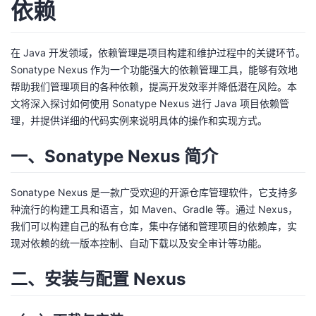
依赖
者
在 Java 开发领域，依赖管理是项目构建和维护过程中的关键环节。
我
Sonatype Nexus 作为一个功能强大的依赖管理工具，能够有效地
帮助我们管理项目的各种依赖，提高开发效率并降低潜在风险。本
的
我
文将深入探讨如何使用 Sonatype Nexus 进行 Java 项目依赖管
理，并提供详细的代码实例来说明具体的操作和实现方式。
博
的
我
一、Sonatype Nexus 简介
客
论
的
我
Sonatype Nexus 是一款广受欢迎的开源仓库管理软件，它支持多
坛
圈
的
我
种流行的构建工具和语言，如 Maven、Gradle 等。通过 Nexus，
我们可以构建自己的私有仓库，集中存储和管理项目的依赖库，实
子
直
的
我
现对依赖的统一版本控制、自动下载以及安全审计等功能。
我
播
活
的
二、安装与配置 Nexus
我
动
关
的