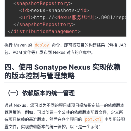
<
snapshotRepository
>
<
id
>
nexus-snapshots
</
id
>
<
url
>
http://
<
Nexus服务器地址
>
:8081/repos
</
snapshotRepository
>
</
distributionManagement
>
执行 Maven 的
命令，即可将项目的构建结果（包括 JAR
deploy
包、POM 文件等）发布到 Nexus 对应的仓库中。
四、使用 Sonatype Nexus 实现依赖
的版本控制与管理策略
（一）依赖版本的统一管理
通过 Nexus，您可以为不同的项目或项目模块指定统一的依赖版本
管理策略。例如，可以创建一个公共的依赖版本配置文件，定义所
有项目依赖的基准版本，然后在各个项目的
中引用该配
pom.xml
置文件，实现依赖版本的统一管控。以下是一个示例：