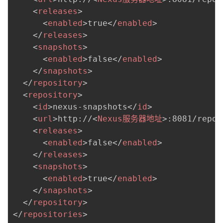
<
releases
>
<
enabled
>
true
</
enabled
>
</
releases
>
<
snapshots
>
<
enabled
>
false
</
enabled
>
</
snapshots
>
</
repository
>
<
repository
>
<
id
>
nexus-snapshots
</
id
>
<
url
>
http://
<
Nexus服务器地址
>
:8081/repos
<
releases
>
<
enabled
>
false
</
enabled
>
</
releases
>
<
snapshots
>
<
enabled
>
true
</
enabled
>
</
snapshots
>
</
repository
>
</
repositories
>