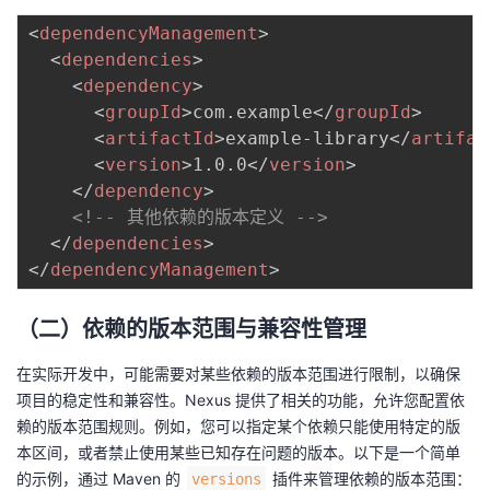
<
dependencyManagement
>
<
dependencies
>
<
dependency
>
<
groupId
>
com.example
</
groupId
>
<
artifactId
>
example-library
</
artifac
<
version
>
1.0.0
</
version
>
</
dependency
>
<!-- 其他依赖的版本定义 -->
</
dependencies
>
</
dependencyManagement
>
（二）依赖的版本范围与兼容性管理
在实际开发中，可能需要对某些依赖的版本范围进行限制，以确保
项目的稳定性和兼容性。Nexus 提供了相关的功能，允许您配置依
赖的版本范围规则。例如，您可以指定某个依赖只能使用特定的版
本区间，或者禁止使用某些已知存在问题的版本。以下是一个简单
的示例，通过 Maven 的
插件来管理依赖的版本范围：
versions