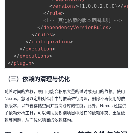
<
versions
>
[1.0.0,2.0.0)
</
ver
</
rule
>
<!-- 其他依赖的版本范围规则 -->
</
dependencyVersionRules
>
</
rules
>
</
configuration
>
</
execution
>
</
executions
>
</
plugin
>
（三）依赖的清理与优化
随着时间的推移，项目可能会积累大量的过时或无用的依赖。使用
Nexus，您可以定期对仓库中的依赖进行清理，删除不再使用的依
赖版本，以节省存储空间并提高仓库的性能。此外，Nexus 还提供
了依赖分析工具，可以帮助您识别项目中潜在的依赖冲突、重复依
赖等问题，从而优化项目的依赖结构。