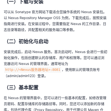
（一）下载与安装
我
注
的
开
可以从 Sonatype 官方网站下载适合您操作系统的 Nexus 安装包。
的
Programs
发
以 Nexus Repository Manager OSS 为例，下载完成后，按照安装
指南进行安装。在安装过程中，您需要指定 Nexus 的工作目录、日
支
志目录等路径，并配置相关的服务端口等参数。
者
（二）初始化与启动
持
学
安装完成后，启动 Nexus 服务。首次启动时，Nexus 会进行一些初
我
堂
始化操作，包括创建默认的存储库、用户和权限等。您可以通过浏
览器访问 Nexus 的管理界面，通常地址为
的
我
我
，使用默认的管理员账号
http://<Nexus服务器地址>:8081
（admin/admin123）登录。
技
的
的
我
（三）基本配置
术
云
课
的
我
在 Nexus 的管理界面中，您可以进行一些基本的配置，如修改管理
支
声
程
认
的
我
员密码、配置存储库的存储路径等。同时，您还可以添加新的存储
库，包括代理仓库（Proxy Repository，用于代理公共 Maven 仓