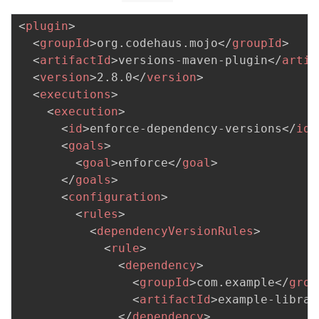
<
plugin
>
<
groupId
>
org.codehaus.mojo
</
groupId
>
<
artifactId
>
versions-maven-plugin
</
artif
<
version
>
2.8.0
</
version
>
<
executions
>
<
execution
>
<
id
>
enforce-dependency-versions
</
id
>
<
goals
>
<
goal
>
enforce
</
goal
>
</
goals
>
<
configuration
>
<
rules
>
<
dependencyVersionRules
>
<
rule
>
<
dependency
>
<
groupId
>
com.example
</
grou
<
artifactId
>
example-librar
</
dependency
>