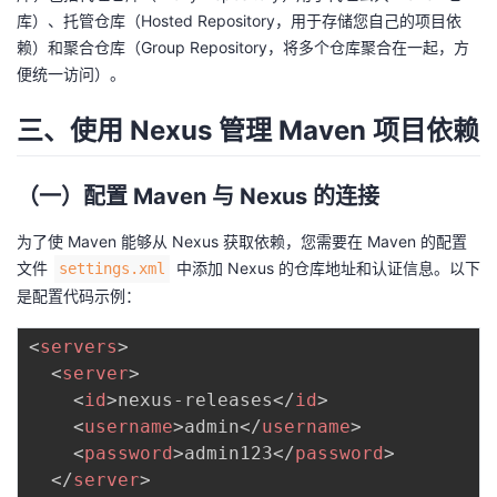
持
建
证
实
的
库）、托管仓库（Hosted Repository，用于存储您自己的项目依
赖）和聚合仓库（Group Repository，将多个仓库聚合在一起，方
议
验
收
便统一访问）。
藏
三、使用 Nexus 管理 Maven 项目依赖
（一）配置 Maven 与 Nexus 的连接
为了使 Maven 能够从 Nexus 获取依赖，您需要在 Maven 的配置
文件
中添加 Nexus 的仓库地址和认证信息。以下
settings.xml
是配置代码示例：
<
servers
>
<
server
>
<
id
>
nexus-releases
</
id
>
<
username
>
admin
</
username
>
<
password
>
admin123
</
password
>
</
server
>