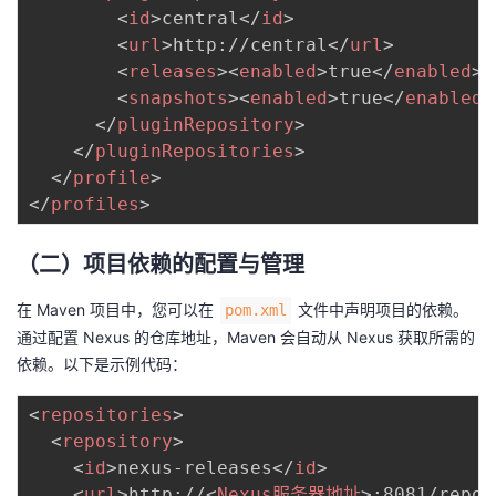
<
id
>
central
</
id
>
<
url
>
http://central
</
url
>
<
releases
>
<
enabled
>
true
</
enabled
>
<
<
snapshots
>
<
enabled
>
true
</
enabled
>
</
pluginRepository
>
</
pluginRepositories
>
</
profile
>
</
profiles
>
（二）项目依赖的配置与管理
在 Maven 项目中，您可以在
文件中声明项目的依赖。
pom.xml
通过配置 Nexus 的仓库地址，Maven 会自动从 Nexus 获取所需的
依赖。以下是示例代码：
<
repositories
>
<
repository
>
<
id
>
nexus-releases
</
id
>
<
url
>
http://
<
Nexus服务器地址
>
:8081/repos