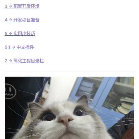
3 -> 配置开发环境
者
4 -> 开发项目准备
我
5 -> 实用小技巧
的
我
5.1 -> 中文插件
博
的
我
2 -> 简化工程目录栏
客
论
的
我
坛
圈
的
我
子
直
的
我
我
播
活
的
我
动
关
的