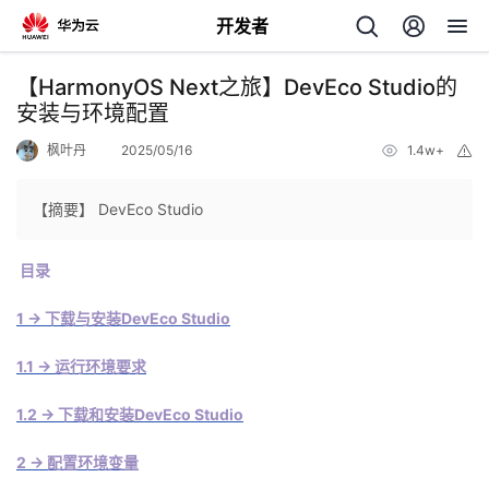
开发者
返
【HarmonyOS Next之旅】DevEco Studio的
回
安装与环境配置
枫叶丹
2025/05/16
1.4w+
举
报
【摘要】 DevEco Studio
个
目录
我
人
1 -> 下载与安装DevEco Studio
的
1.1 -> 运行环境要求
主
1.2 -> 下载和安装DevEco Studio
开
页
2 -> 配置环境变量
发