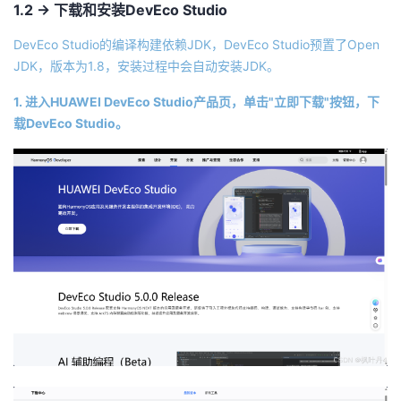
持
建
1.2 -> 下载和安装DevEco Studio
证
实
的
DevEco Studio的编译构建依赖JDK，DevEco Studio预置了Open
议
验
收
JDK，版本为1.8，安装过程中会自动安装JDK。
藏
1. 进入HUAWEI DevEco Studio产品页，单击"立即下载"按钮，下
载DevEco Studio。