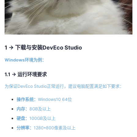
我
注
的
开
的
Programs
发
支
者
1 -> 下载与安装DevEco Studio
持
学
Windows环境为例：
我
堂
1.1 -> 运行环境要求
的
我
我
为保证DevEco Studio正常运行，建议电脑配置满足如下要求：
技
的
的
我
操作系统：
Windows10 64位
内存：
8GB及以上
术
云
课
的
我
硬盘：
100GB及以上
支
声
程
认
的
我
分辨率：
1280*800像素及以上