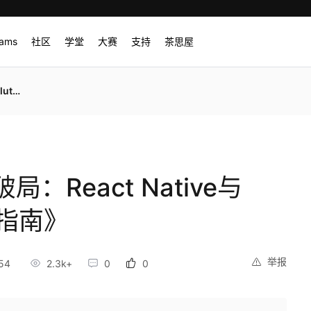
rams
社区
学堂
大赛
支持
茶思屋
指南》
React Native与
践指南》
举报
54
2.3k+
0
0