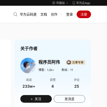
中国站
华为云App
华为云码道
文档
创作
登录
注册
关于作者
程序员阿伟
博客：
1.2k+
粉丝：
11
阅读
获赞
评论
233w+
4
25
+ 关注
发消息