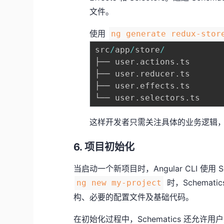
文件。
使用
ng generate redux-stor
src
/
app
/
store
/
├── user
.
actions
.
ts

├── user
.
reducer
.
ts

├── user
.
effects
.
ts

└── user
.
selectors
.
这样开发者只需关注具体的业务逻辑
6. 项目初始化
当启动一个新项目时，Angular CLI 使用 
时，Schemat
ng new my-project
构、必要的配置文件及基础代码。
在初始化过程中，Schematics 还允