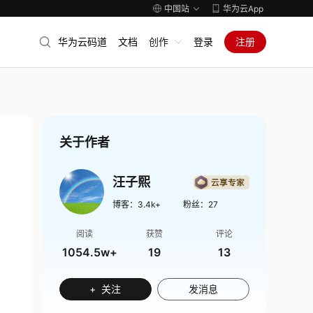
中国站
华为云App
华为云码道
文档
创作
登录
注册
关于作者
汪子熙
博客：
3.4k+
粉丝：
27
阅读
获赞
评论
1054.5w+
19
13
+ 关注
发消息