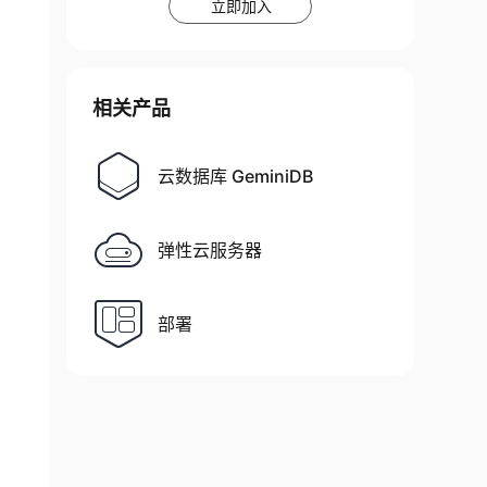
立即加入
相关产品
云数据库 GeminiDB
弹性云服务器
部署