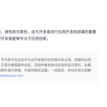
能、弹性和可靠性，成为开发者进行应用开发和部署的重要
使开发者能够专注于应用创新。
，不代表华为云及华为云开发者社区的观点和立场。转载时必须
、文章作者等基本信息，否则作者和本社区有权追究责任。如果
送邮件进行举报，并提供相关证据，一经查实，本社区将立刻删
aweicloud.com