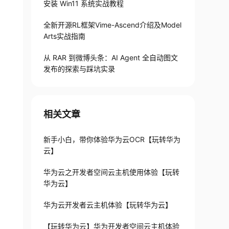
安装 Win11 系统实战教程
全新开源RL框架Vime-Ascend介绍及Model
Arts实战指南
从 RAR 到微博头条：AI Agent 全自动图文
发布的探索与踩坑实录
相关文章
新手小白，带你体验华为云OCR【玩转华为
云】
华为云之开发者空间云主机使用体验【玩转
华为云】
华为云开发者云主机体验【玩转华为云】
【玩转华为云】华为开发者空间云主机体验