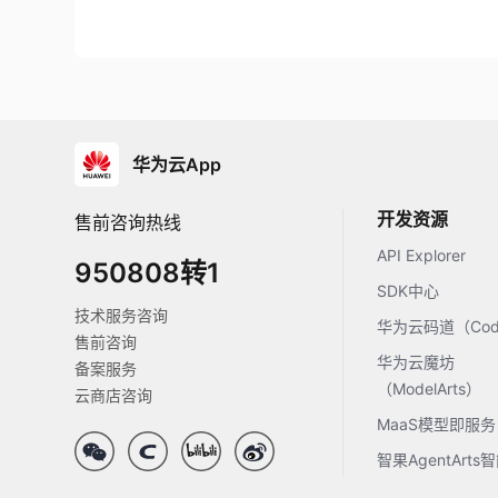
华为云App
开发资源
售前咨询热线
API Explorer
950808转1
SDK中心
技术服务咨询
华为云码道（Code
售前咨询
华为云魔坊
备案服务
（ModelArts）
云商店咨询
MaaS模型即服务
智果AgentArt