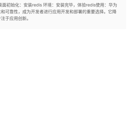
初始化：安装redis 环境：安装完毕，体验redis使用：华为
性和可靠性，成为开发者进行应用开发和部署的重要选择。它降
专注于应用创新。