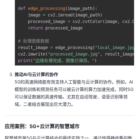
持
建
证
实
的
def
edge_processing
(
image_path
)
:
    image 
=
 cv2
.
imread
(
image_path
)
议
验
收
    processed_image 
=
 cv2
.
cvtColor
(
image
,
 cv2
.
CO
return
 processed_image

藏
# 处理图像数据
result_image 
=
 edge_processing
(
"local_image.jpg"
cv2
.
imwrite
(
"processed_image.jpg"
,
 result_image
)
print
(
"边缘处理完成，图像已保存。"
)
推动AI与云计算的协作
5G的高速网络能有效支持人工智能与云计算的协作。例如，AI
模型的训练和预测任务可以被云计算的算力加速完成，同时5G
可以保证数据的高速传输。尤其在自动驾驶、语音识别等领
域，二者结合展现出巨大潜力。
应用案例：5G+云计算的智慧城市
智慧城市是5G与云计算结合的最佳实践之一。通过传感器收集的数