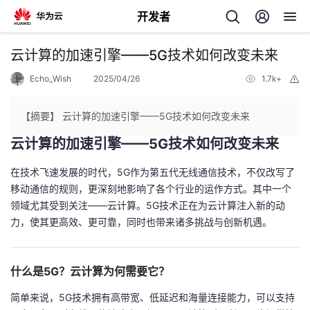
开发者
返
云计算的加速引擎——5G技术如何改变未来
回
Echo_Wish
2025/04/26
1.7k+
举
报
【摘要】 云计算的加速引擎——5G技术如何改变未来
云计算的加速引擎——5G技术如何改变未来
个
在技术飞速发展的时代，5G作为第五代无线通信技术，不仅改写了
移动通信的规则，更深刻地影响了各个行业的运作方式。其中一个
我
人
领域尤其受到关注——云计算。5G技术正在为云计算注入新的动
力，使其更高效、更可靠，同时也带来诸多挑战与创新机遇。
的
主
开
页
什么是5G？云计算为何需要它？
简单来说，5G技术拥有高带宽、低延迟和海量连接能力，可以支持
发