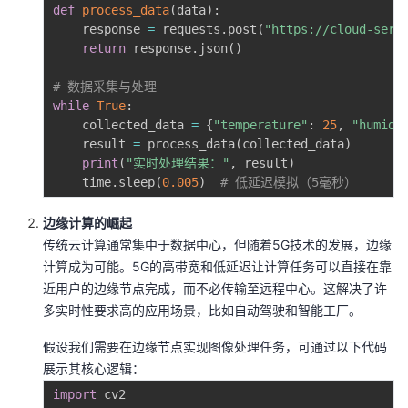
def
process_data
(
data
)
:
我
注
的
开
    response 
=
 requests
.
post
(
"https://cloud-serv
return
 response
.
json
(
)
的
Programs
发
# 数据采集与处理
while
True
:
支
者
    collected_data 
=
{
"temperature"
:
25
,
"humidi
    result 
=
 process_data
(
collected_data
)
持
学
print
(
"实时处理结果："
,
 result
)
    time
.
sleep
(
0.005
)
# 低延迟模拟（5毫秒）
我
堂
边缘计算的崛起
的
我
我
传统云计算通常集中于数据中心，但随着5G技术的发展，边缘
计算成为可能。5G的高带宽和低延迟让计算任务可以直接在靠
技
的
的
我
近用户的边缘节点完成，而不必传输至远程中心。这解决了许
多实时性要求高的应用场景，比如自动驾驶和智能工厂。
术
云
课
的
我
假设我们需要在边缘节点实现图像处理任务，可通过以下代码
展示其核心逻辑：
支
声
程
认
的
我
import
 cv2
