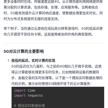
更多设备同时在线，传输速度远超4G。云计算则是利用网络提供按
需分配的计算资源，包括存储、处理、应用服务等。当两者结合
者
时，5G能有效提升云计算的响应速度，使数据处理更加实时化，同
时为分布式系统提供无缝的连接支持。
我
举个例子，当你通过云游戏在线玩高分辨率游戏时，5G的低延迟使
的
我
你几乎感受不到任何卡顿。这就是两者协同作用的典型案例。
博
的
我
5G对云计算的主要影响
客
论
的
我
极低的延迟，实时计算的实现
5G的延迟仅为几毫秒，与之前的4G相比几乎微乎其微。这使
坛
圈
的
我
得云计算能够处理更多实时任务，比如物联网设备的数据同
步、金融交易的实时处理等。以下是一个模拟实时数据处理的
子
直
的
我
代码示例，展示如何使用5G网络环境下的云计算服务：
我
播
活
的
import
import
 requests

我
动
关
的
# 模拟实时数据处理