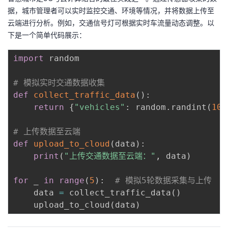
据，城市管理者可以实时监控交通、环境等情况，并将数据上传至
云端进行分析。例如，交通信号灯可根据实时车流量动态调整。以
下是一个简单代码展示：
import
 random

# 模拟实时交通数据收集
def
collect_traffic_data
(
)
:
return
{
"vehicles"
:
 random
.
randint
(
10
,
# 上传数据至云端
def
upload_to_cloud
(
data
)
:
print
(
"上传交通数据至云端："
,
 data
)
for
 _ 
in
range
(
5
)
:
# 模拟5轮数据采集与上传
    data 
=
 collect_traffic_data
(
)
    upload_to_cloud
(
data
)