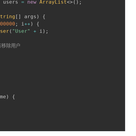
>
 users 
=
new
ArrayList
<
>
(
)
;
String
[
]
 args
)
{
100000
;
 i
++
)
{
User
(
"User"
+
 i
)
;
有移除用户
ame
)
{
;