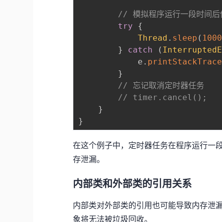
// 模拟程序运行一段时间后
try
{
Thread
.
sleep
(
100
}
catch
(
Interrupted
            e
.
printStackTrac
}
// 忘记取消定时器任务
// timer.cancel();
}
}
在这个例子中，定时器任务在程序运行一
存泄漏。
内部类和外部类的引用关系
内部类对外部类的引用也可能导致内存泄
象将无法被垃圾回收。