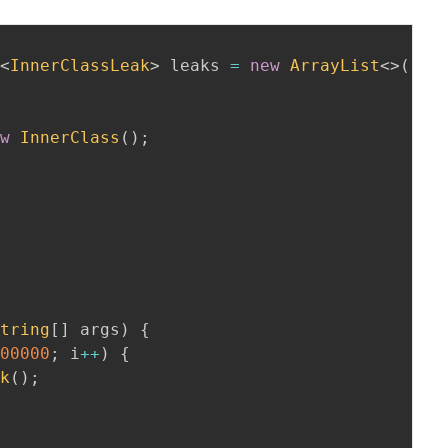
{
t
<
InnerClassLeak
>
 leaks 
=
new
ArrayList
<
>
(
)
;
{
ew
InnerClass
(
)
;
String
[
]
 args
)
{
100000
;
 i
++
)
{
ak
(
)
;