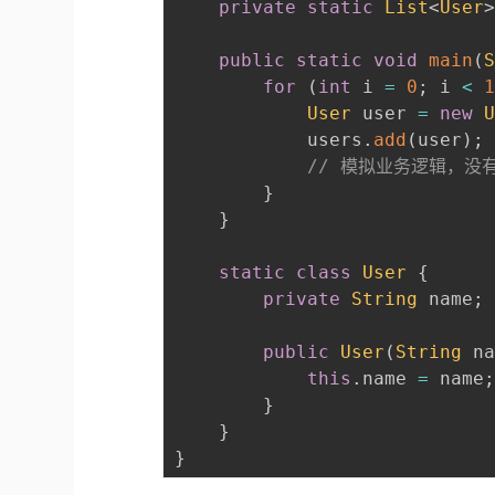
private
static
List
<
User
public
static
void
main
(
for
(
int
 i 
=
0
;
 i 
<
User
 user 
=
new
            users
.
add
(
user
)
;
// 模拟业务逻辑，没
}
}
static
class
User
{
private
String
 name
;
public
User
(
String
 n
this
.
name 
=
 name
}
}
}