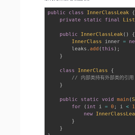
public
class
InnerClassLeak
private
static
final
Lis
public
InnerClassLeak
(
)
InnerClass
 inner 
=
n
        leaks
.
add
(
this
)
;
}
class
InnerClass
{
// 内部类持有外部类的引用
}
public
static
void
main
(
for
(
int
 i 
=
0
;
 i 
<
new
InnerClassLe
}
}