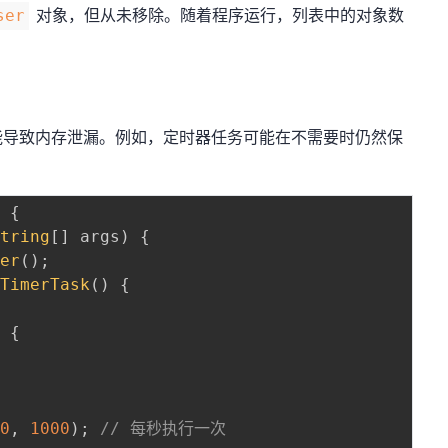
对象，但从未移除。随着程序运行，列表中的对象数
ser
能导致内存泄漏。例如，定时器任务可能在不需要时仍然保
e
{
String
[
]
 args
)
{
mer
(
)
;
TimerTask
(
)
{
)
{
0
,
1000
)
;
// 每秒执行一次