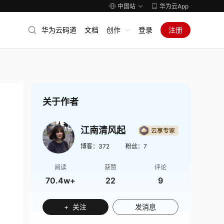
中国站
华为云App
华为云码道
文档
创作
登录
注册
关于作者
江南清风起
博客：
372
粉丝：
7
阅读
获赞
评论
70.4w+
22
9
+ 关注
发消息