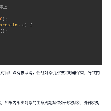
停止
00
)
;
Exception
 e
)
{
e
(
)
;
段时间后没有被取消，任务对象仍然被定时器保留，导致内
漏。如果内部类对象的生命周期超过外部类对象，外部类对