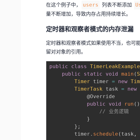
在这个例子中，
列表不断添加
users
U
量不断增加，导致内存占用持续增长。
定时器和观察者模式的内存泄漏
定时器和观察者模式如果使用不当，也可
留对对象的引用。
public
class
TimerLeakExampl
public
static
void
main
(
Timer
 timer 
=
new
Ti
TimerTask
 task 
=
new
@Override
public
void
run
(
// 业务逻辑
}
}
;
        timer
.
schedule
(
task
,