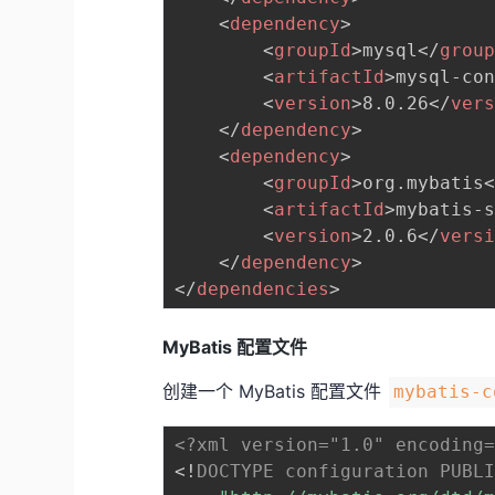
<
dependency
>
<
groupId
>
mysql
</
grou
<
artifactId
>
mysql-co
<
version
>
8.0.26
</
ver
</
dependency
>
<
dependency
>
<
groupId
>
org.mybatis
<
artifactId
>
mybatis-
<
version
>
2.0.6
</
vers
</
dependency
>
</
dependencies
>
MyBatis 配置文件
创建一个 MyBatis 配置文件
mybatis-c
<?xml version="1.0" encoding
<!
DOCTYPE
configuration
PUBL