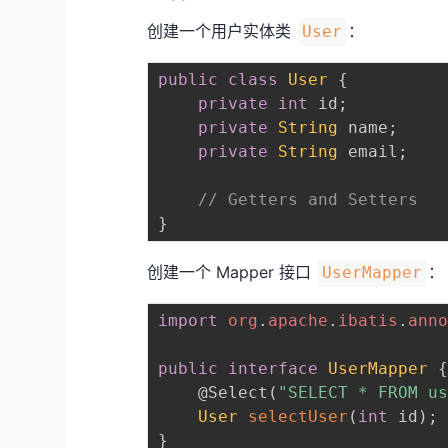
创建一个用户实体类
：
User
public
class
User
{
private
int
 id
;
private
String
 name
;
private
String
 email
;
// Getters and Setters
}
创建一个 Mapper 接口
：
UserMapper
import
org
.
apache
.
ibatis
.
ann
public
interface
UserMapper
@Select
(
"SELECT * FROM u
User
selectUser
(
int
 id
)
;
}