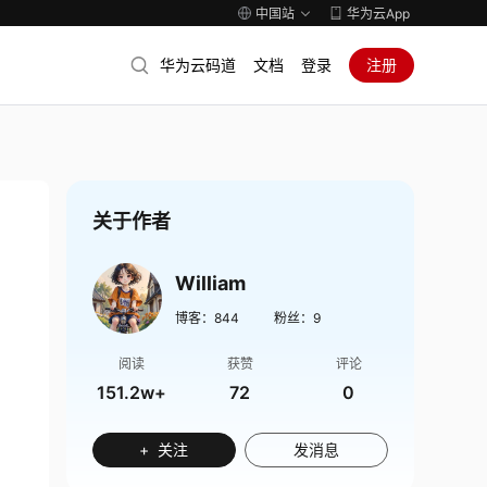
中国站
华为云App
华为云码道
文档
登录
注册
关于作者
William
博客：
844
粉丝：
9
阅读
获赞
评论
151.2w+
72
0
+ 关注
发消息