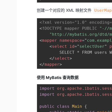
创建一个对应的 XML 映射文件
UserMap
<?xml version="1.0" encoding
<!
DOCTYPE
mapper
PUBLIC
"-//
"http://mybatis.org/dtd/
<
mapper
namespace
=
"
com.examp
<
select
id
=
"
selectUser
"
        SELECT * FROM users W
</
select
>
</
mapper
>
使用 MyBatis 查询数据
import
org
.
apache
.
ibatis
.
ses
import
org
.
apache
.
ibatis
.
ses
public
class
Main
{