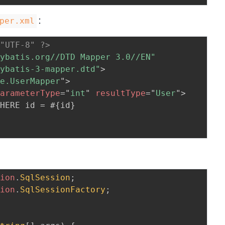
：
per.xml
="UTF-8" ?>
mybatis.org//DTD Mapper 3.0//EN"
mybatis-3-mapper.dtd"
>
le.UserMapper
"
>
parameterType
=
"
int
"
resultType
=
"
User
"
>
HERE id = #{id}

sion
.
SqlSession
;
sion
.
SqlSessionFactory
;