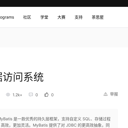
rograms
社区
学堂
大赛
支持
茶思屋
 数据访问系统
举报
1.2k+
0
0
介绍MyBatis 是一款优秀的持久层框架，支持自定义 SQL、存储过程
，更加灵活。MyBatis 提供了对 JDBC 的更高效抽象，同