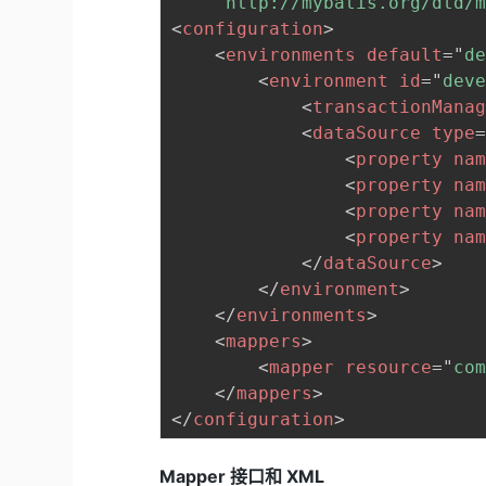
"http://mybatis.org/dtd/
<
configuration
>
<
environments
default
=
"
d
<
environment
id
=
"
dev
<
transactionMana
<
dataSource
type
<
property
na
<
property
na
<
property
na
<
property
na
</
dataSource
>
</
environment
>
</
environments
>
<
mappers
>
<
mapper
resource
=
"
co
</
mappers
>
</
configuration
>
Mapper 接口和 XML