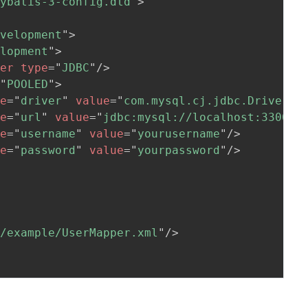
mybatis-3-config.dtd"
>
evelopment
"
>
elopment
"
>
ger
type
=
"
JDBC
"
/>
=
"
POOLED
"
>
me
=
"
driver
"
value
=
"
com.mysql.cj.jdbc.Driver
"
/
me
=
"
url
"
value
=
"
jdbc:mysql://localhost:3306/y
me
=
"
username
"
value
=
"
yourusername
"
/>
me
=
"
password
"
value
=
"
yourpassword
"
/>
m/example/UserMapper.xml
"
/>