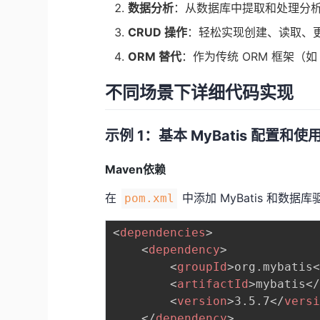
数据分析
：从数据库中提取和处理分
CRUD 操作
：轻松实现创建、读取、
ORM 替代
：作为传统 ORM 框架（如 
不同场景下详细代码实现
示例 1：基本 MyBatis 配置和使
Maven依赖
在
中添加 MyBatis 和数据
pom.xml
<
dependencies
>
<
dependency
>
<
groupId
>
org.mybatis
<
artifactId
>
mybatis
<
<
version
>
3.5.7
</
vers
</
dependency
>