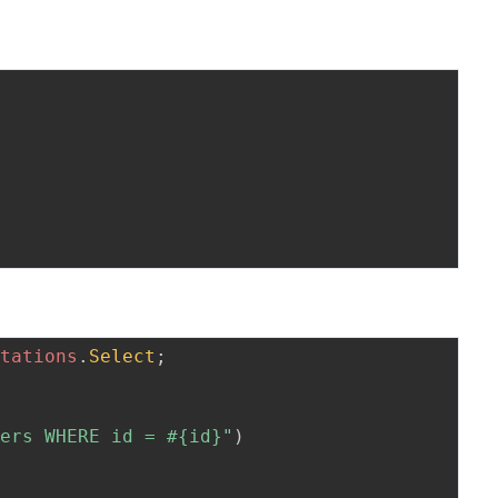
otations
.
Select
;
{
sers WHERE id = #{id}"
)