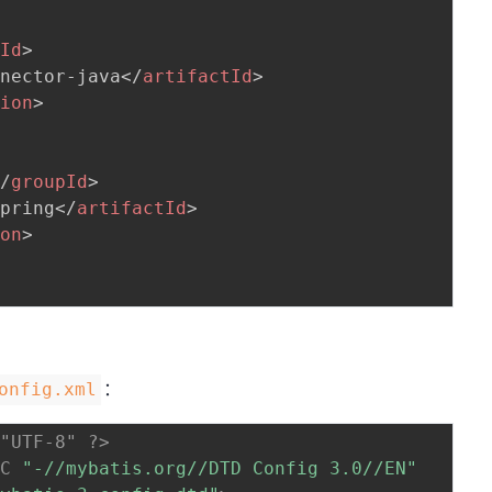
pId
>
nnector-java
</
artifactId
>
sion
>
</
groupId
>
spring
</
artifactId
>
ion
>
：
onfig.xml
="UTF-8" ?>
IC
"-//mybatis.org//DTD Config 3.0//EN"