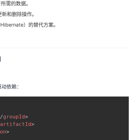
析所需的数据。
更新和删除操作。
Hibernate）的替代方案。
用
库驱动依赖：
</
groupId
>
/
artifactId
>
ion
>