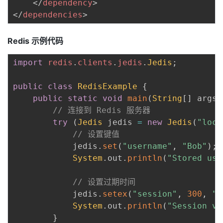
</
dependency
>
</
dependencies
>
Redis 示例代码
import
redis
.
clients
.
jedis
.
Jedis
;
public
class
RedisExample
{
public
static
void
main
(
String
[
]
 args
)
// 连接到 Redis 服务器
try
(
Jedis
 jedis 
=
new
Jedis
(
"loca
// 设置键值
            jedis
.
set
(
"username"
,
"Bob"
)
;
System
.
out
.
println
(
"Stored use
// 设置过期时间
            jedis
.
setex
(
"session"
,
300
,
"a
System
.
out
.
println
(
"Session va
}