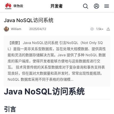
开发者
返
Java NoSQL访问系统
回
William
2025/04/12
1.5k+
举
报
【摘要】 Java NoSQL访问系统 引言NoSQL（Not Only SQ
L）是指一类非关系型数据库，旨在处理大规模数据、提供高性
能和灵活的数据存储解决方案。Java 提供了多种 NoSQL 数据
个
库的客户端库，使得开发者能够方便地与这些数据库进行交
互。 技术背景传统的关系型数据库对于复杂查询和事务支持表
我
人
现良好，但在面对大数据量和高并发时，常常出现性能瓶颈。
NoSQL 数据库采用不同于表格的存储模...
的
主
Java NoSQL访问系统
开
页
引言
发