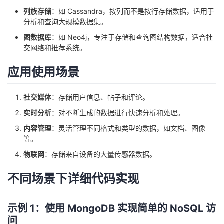
我
注
的
开
列族存储
：如 Cassandra，按列而不是按行存储数据，适用于
分析和查询大规模数据集。
的
Programs
发
图数据库
：如 Neo4j，专注于存储和查询图结构数据，适合社
交网络和推荐系统。
支
者
应用使用场景
持
学
社交媒体
：存储用户信息、帖子和评论。
我
堂
实时分析
：对不断生成的数据进行快速分析和处理。
内容管理
：灵活管理不同格式和类型的数据，如文档、图像
的
我
我
等。
物联网
：存储来自设备的大量传感器数据。
技
的
的
我
不同场景下详细代码实现
术
云
课
的
我
支
声
程
认
的
我
示例 1：使用 MongoDB 实现简单的 NoSQL 访
问