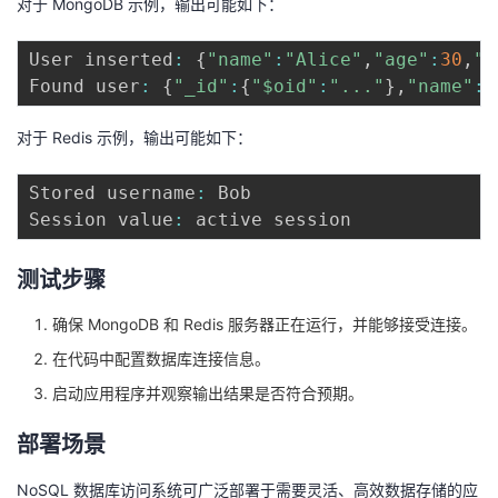
对于 MongoDB 示例，输出可能如下：
User inserted
:
{
"name"
:
"Alice"
,
"age"
:
30
,
"c
Found user
:
{
"_id"
:
{
"$oid"
:
"..."
}
,
"name"
:
"
对于 Redis 示例，输出可能如下：
Stored username
:
 Bob

Session value
:
测试步骤
确保 MongoDB 和 Redis 服务器正在运行，并能够接受连接。
在代码中配置数据库连接信息。
启动应用程序并观察输出结果是否符合预期。
部署场景
NoSQL 数据库访问系统可广泛部署于需要灵活、高效数据存储的应