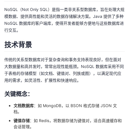
NoSQL（Not Only SQL）是指一类非关系型数据库，旨在处理大规
者
模数据、提供高性能和灵活的数据存储解决方案。Java 提供了多种
NoSQL 数据库的客户端库，使得开发者能够方便地与这些数据库进
我
行交互。
的
我
技术背景
博
的
我
传统的关系型数据库对于复杂查询和事务支持表现良好，但在面对
客
论
的
我
大数据量和高并发时，常常出现性能瓶颈。NoSQL 数据库采用不同
于表格的存储模型（如文档、键值对、列族或图），以满足现代应
坛
圈
的
我
用的需求，如灵活性、扩展性和快速响应。
关键概念：
子
直
的
我
文档数据库
：如 MongoDB，以 BSON 格式存储 JSON 文
我
播
活
的
档。
键值存储
：如 Redis，将数据存储为键值对，适合高速缓存和
我
动
关
的
会话管理。