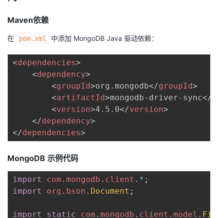
持
建
证
实
的
Maven依赖
议
验
收
在
中添加 MongoDB Java 驱动依赖：
pom.xml
藏
<
dependencies
>
<
dependency
>
<
groupId
>
org.mongodb
</
groupId
>
<
artifactId
>
mongodb-driver-sync
</
a
<
version
>
4.5.0
</
version
>
</
dependency
>
</
dependencies
>
MongoDB 示例代码
import
com
.
mongodb
.
client
.
*
;
import
org
.
bson
.
Document
;
import
static
com
.
mongodb
.
client
.
model
.
Fil