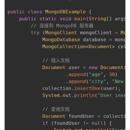
public
class
MongoDBExample
{
public
static
void
main
(
String
[
]
 args
)
// 连接到 MongoDB 服务器
try
(
MongoClient
 mongoClient 
=
Mon
MongoDatabase
 database 
=
 mongo
MongoCollection
<
Document
>
 coll
// 插入文档
Document
 user 
=
new
Document
(
"
.
append
(
"age"
,
30
)
.
append
(
"city"
,
"New Y
            collection
.
insertOne
(
user
)
;
System
.
out
.
println
(
"User inser
// 查询文档
Document
 foundUser 
=
 collectio
if
(
foundUser 
!=
null
)
{