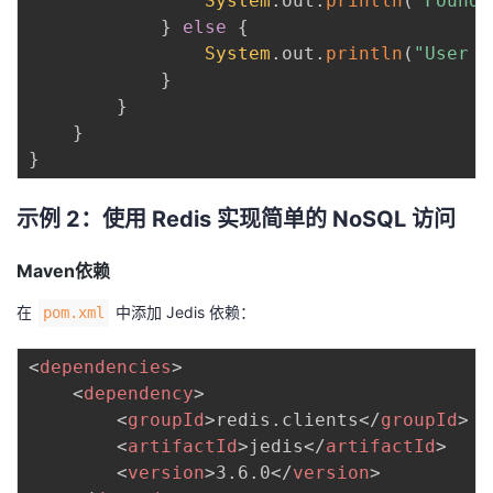
System
.
out
.
println
(
"Found 
}
else
{
System
.
out
.
println
(
"User n
}
}
}
}
示例 2：使用 Redis 实现简单的 NoSQL 访问
Maven依赖
在
中添加 Jedis 依赖：
pom.xml
<
dependencies
>
<
dependency
>
<
groupId
>
redis.clients
</
groupId
>
<
artifactId
>
jedis
</
artifactId
>
<
version
>
3.6.0
</
version
>