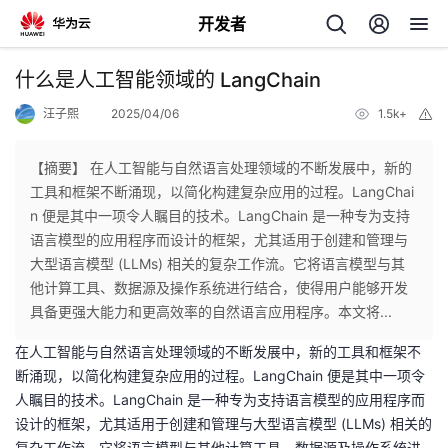
开发者
返
什么是人工智能领域的 LangChain
回
汪子熙
2025/04/06
1.5k+
举
报
【摘要】 在人工智能与自然语言处理领域的不断发展中，新的
工具和框架不断涌现，以简化构建复杂应用的过程。LangChai
n 便是其中一项令人瞩目的技术。LangChain 是一种专为支持
个
语言模型的应用程序而设计的框架，尤其适用于创建和管理与
大型语言模型 (LLMs) 相关的复杂工作流。它将语言模型与其
我
人
他计算工具、数据源及操作系统进行结合，使得用户能够开发
具备更强大能力和更高效率的自然语言应用程序。本文将...
的
主
在人工智能与自然语言处理领域的不断发展中，新的工具和框架不
断涌现，以简化构建复杂应用的过程。LangChain 便是其中一项令
开
页
人瞩目的技术。LangChain 是一种专为支持语言模型的应用程序而
设计的框架，尤其适用于创建和管理与大型语言模型 (LLMs) 相关的
发
复杂工作流。它将语言模型与其他计算工具、数据源及操作系统进