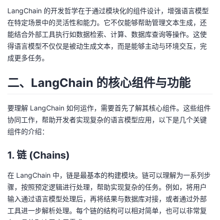
我
注
的
开
LangChain 的开发哲学在于通过模块化的组件设计，增强语言模型
在特定场景中的灵活性和能力。它不仅能够帮助管理文本生成，还
的
Programs
能结合外部工具执行如数据检索、计算、数据库查询等操作。这使
发
得语言模型不仅仅是被动生成文本，而是能够主动与环境交互，完
支
成更多任务。
者
二、LangChain 的核心组件与功能
持
学
我
堂
要理解 LangChain 如何运作，需要首先了解其核心组件。这些组件
协同工作，帮助开发者实现复杂的语言模型应用，以下是几个关键
的
我
我
组件的介绍：
技
的
1. 链 (Chains)
的
我
在 LangChain 中，链是最基本的构建模块。链可以理解为一系列步
术
云
课
的
我
骤，按照预定逻辑进行处理，帮助实现复杂的任务。例如，将用户
输入通过语言模型处理后，再将结果与数据库对接，或者通过外部
支
声
程
认
的
我
工具进一步解析处理。每个链的结构可以相对简单，也可以非常复