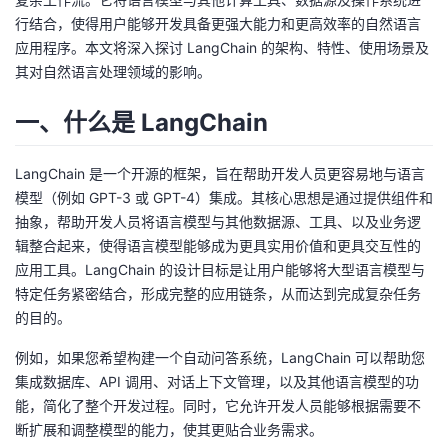
行结合，使得用户能够开发具备更强大能力和更高效率的自然语言
者
应用程序。本文将深入探讨 LangChain 的架构、特性、使用场景及
其对自然语言处理领域的影响。
我
一、什么是 LangChain
的
我
LangChain 是一个开源的框架，旨在帮助开发人员更容易地与语言
博
的
我
模型（例如 GPT-3 或 GPT-4）集成。其核心思想是通过提供组件和
抽象，帮助开发人员将语言模型与其他数据源、工具、以及业务逻
客
论
的
我
辑整合起来，使得语言模型能够成为更具实用价值和更具交互性的
应用工具。LangChain 的设计目标是让用户能够将大型语言模型与
坛
圈
的
我
特定任务紧密结合，形成完整的应用链条，从而达到完成复杂任务
的目的。
子
直
的
我
例如，如果您希望构建一个自动问答系统，LangChain 可以帮助您
我
播
活
的
集成数据库、API 调用、对话上下文管理，以及其他语言模型的功
能，简化了整个开发过程。同时，它允许开发人员能够根据需要不
我
动
关
的
断扩展和调整模型的能力，使其更贴合业务需求。