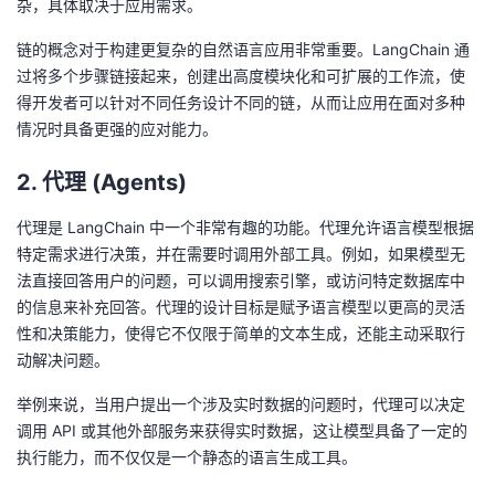
杂，具体取决于应用需求。
持
建
证
实
的
链的概念对于构建更复杂的自然语言应用非常重要。LangChain 通
议
验
收
过将多个步骤链接起来，创建出高度模块化和可扩展的工作流，使
得开发者可以针对不同任务设计不同的链，从而让应用在面对多种
藏
情况时具备更强的应对能力。
2. 代理 (Agents)
代理是 LangChain 中一个非常有趣的功能。代理允许语言模型根据
特定需求进行决策，并在需要时调用外部工具。例如，如果模型无
法直接回答用户的问题，可以调用搜索引擎，或访问特定数据库中
的信息来补充回答。代理的设计目标是赋予语言模型以更高的灵活
性和决策能力，使得它不仅限于简单的文本生成，还能主动采取行
动解决问题。
举例来说，当用户提出一个涉及实时数据的问题时，代理可以决定
调用 API 或其他外部服务来获得实时数据，这让模型具备了一定的
执行能力，而不仅仅是一个静态的语言生成工具。