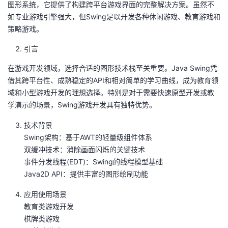
图形系统，它提供了构建跨平台游戏界面的完整解决方案。虽然不
如专业游戏引擎强大，但Swing足以开发各种休闲游戏、教育游戏和
者
策略游戏‌。
我
引言
的
我
在游戏开发领域，选择合适的图形技术栈至关重要‌。Java Swing凭
借其跨平台性、成熟稳定的API和相对简单的学习曲线，成为教育领
博
的
我
域和小型游戏开发的理想选择‌。特别是对于需要快速原型开发或教
学演示的场景，Swing游戏开发具有独特优势‌。
客
论
的
我
技术背景
Swing架构‌：基于AWT的轻量级组件体系‌
坛
圈
的
我
双缓冲技术‌：消除画面闪烁的关键技术‌
事件分发线程(EDT)‌：Swing的线程模型基础‌
子
直
的
我
Java2D API‌：提供丰富的图形绘制功能‌
我
播
活
的
应用使用场景
教育类游戏开发‌
我
动
关
的
棋牌类游戏‌