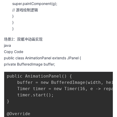
持
建
证
实
的
super.paintComponent(g);
// 游戏绘制逻辑
议
验
收
}
}
藏
}
场景2：双缓冲动画实现
java
Copy Code
public class AnimationPanel extends JPanel {
private BufferedImage buffer;
public AnimationPanel() {

    buffer = new BufferedImage(width, heig
    Timer timer = new Timer(16, e -> repai
    timer.start();

}

@Override
