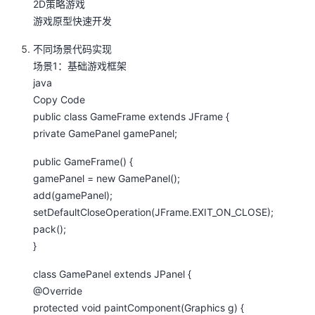
2D策略游戏‌
我
注
的
开
游戏原型快速开发‌
的
Programs
不同场景代码实现
发
场景1：基础游戏框架
支
java
者
Copy Code
public class GameFrame extends JFrame {
持
学
private GamePanel gamePanel;
我
堂
public GameFrame() {
gamePanel = new GamePanel();
的
我
我
add(gamePanel);
setDefaultCloseOperation(JFrame.EXIT_ON_CLOSE);
技
的
的
我
pack();
}
术
云
课
的
我
class GamePanel extends JPanel {
支
声
程
认
的
我
@Override
protected void paintComponent(Graphics g) {