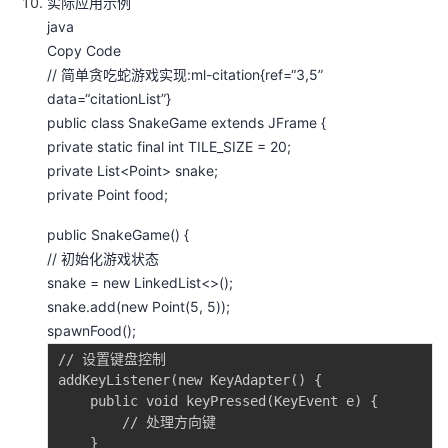
实际应用示例
java
Copy Code
// 简单贪吃蛇游戏实现‌:ml-citation{ref=“3,5”
data=“citationList”}
public class SnakeGame extends JFrame {
private static final int TILE_SIZE = 20;
private List<Point> snake;
private Point food;
public SnakeGame() {
// 初始化游戏状态
snake = new LinkedList<>();
snake.add(new Point(5, 5));
spawnFood();
// 设置键盘控制

addKeyListener(new KeyAdapter() {

    public void keyPressed(KeyEvent e) {

        // 处理方向键

    }
