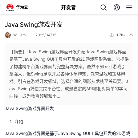
开发者
返
Java Swing游戏开发
回
William
2025/04/05
1.7k+
举
报
【摘要】 Java Swing游戏界面开发介绍Java Swing游戏界面
是基于Java Swing GUI工具包开发的2D游戏图形系统，它提供
了构建跨平台游戏界面的完整解决方案。虽然不如专业游戏引
个
擎强大，但Swing足以开发各种休闲游戏、教育游戏和策略游
戏‌。引言在游戏开发领域，选择合适的图形技术栈至关重要‌。J
我
人
ava Swing凭借其跨平台性、成熟稳定的API和相对简单的学习
曲线，成为教育领域和小...
的
主
Java Swing游戏界面开发
开
页
介绍
Java Swing游戏界面是基于Java Swing GUI工具包开发的2D游戏
发