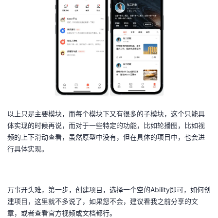
我
注
的
开
的
Programs
发
支
者
持
学
我
堂
以上只是主要模块，而每个模块下又有很多的子模块，这个只能具
体实现的时候再说，而对于一些特定的功能，比如轮播图，比如视
的
我
我
频的上下滑动查看，虽然原型中没有，但在具体的项目中，也会进
行具体实现。
技
的
的
我
术
云
课
的
我
万事开头难，第一步，创建项目，选择一个空的Ability即可，如何创
支
声
程
认
的
我
建项目，这里就不多说了，如果您不会，建议看我之前分享的文
章，或者查看官方视频或文档都行。