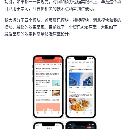
功能，如果都一一实现完，时间和精力也确实跟不上，毕竟这个项
目只用于学习，只要把相关的技术点涵盖到位便可。
者
我大概分了四个模块，首页资讯模块，视频模块，消息模块和我的
我
模块，最终的效果呈现，目前找了一个资讯App原型，大致如下，
最后呈现的效果也尽量贴近原型设计。
的
我
博
的
我
客
论
的
我
坛
圈
的
我
子
直
的
我
我
播
活
的
我
动
关
的