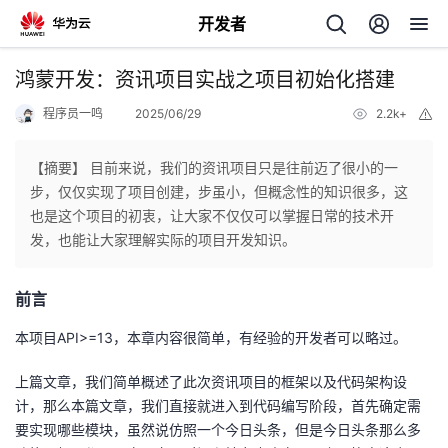
开发者
返
鸿蒙开发：资讯项目实战之项目初始化搭建
回
程序员一鸣
2025/06/29
2.2k+
举
报
【摘要】 目前来说，我们的资讯项目只是往前迈了很小的一
步，仅仅实现了项目创建，步虽小，但概念性的知识很多，这
也是这个项目的初衷，让大家不仅仅可以掌握日常的技术开
个
发，也能让大家理解实际的项目开发知识。
我
人
前言
的
主
本项目API>=13，本章内容很简单，有经验的开发者可以略过。
上篇文章，我们简单概述了此次资讯项目的框架以及代码架构设
开
页
计，那么本篇文章，我们直接就进入到代码编写阶段，首先确定需
要实现哪些模块，虽然说仿照一个今日头条，但是今日头条那么多
发