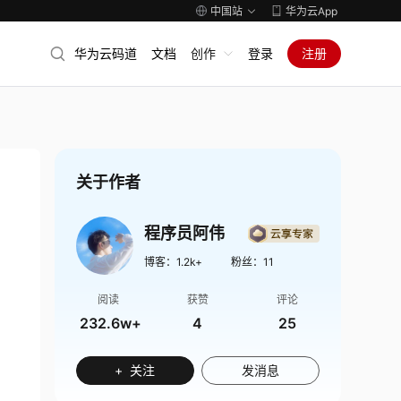
中国站
华为云App
华为云码道
文档
创作
登录
注册
关于作者
程序员阿伟
博客：
1.2k+
粉丝：
11
阅读
获赞
评论
232.6w+
4
25
+ 关注
发消息