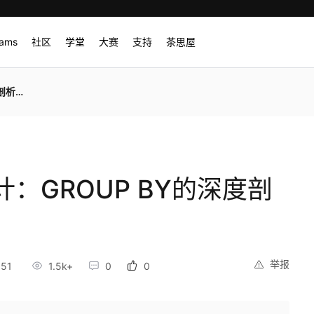
rams
社区
学堂
大赛
支持
茶思屋
应用》
：GROUP BY的深度剖
举报
:51
1.5k+
0
0