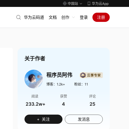
中国站
华为云App
华为云码道
文档
创作
登录
注册
关于作者
程序员阿伟
博客：
1.2k+
粉丝：
11
阅读
获赞
评论
233.2w+
4
25
+ 关注
发消息