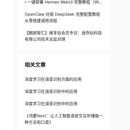
r 一键部署 Hermes WebUI 完整教程（Win
+Linux）
OpenClaw 对接 DeepSeek 完整配置教程
从零搭建调用流程
【圈层智汇】维享会会员专访：迷你玩科技
有限公司技术总监刘琪
相关文章
深度学习在语音识别方面的应用
深度学习在语音识别中的应用
深度学习在语音识别中的应用
《鸿蒙Next：让人工智能语音交互听懂每一
种方言和口音》