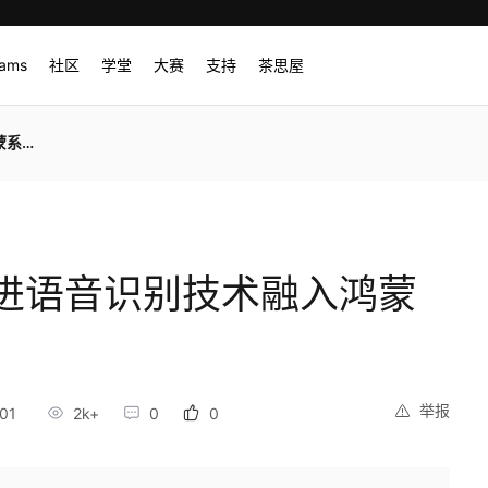
rams
社区
学堂
大赛
支持
茶思屋
用》
进语音识别技术融入鸿蒙
举报
01
2k+
0
0