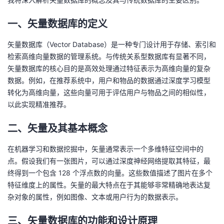
者
一、矢量数据库的定义
我
矢量数据库（Vector Database）是一种专门设计用于存储、索引和
检索高维向量数据的管理系统。与传统关系型数据库有显著不同，
的
我
矢量数据库的核心目的是高效处理通过特征表示为高维向量的复杂
数据。例如，在推荐系统中，用户和物品的数据通过深度学习模型
博
的
我
转化为高维向量，这些向量可用于评估用户与物品之间的相似性，
以此实现精准推荐。
客
论
的
我
二、矢量及其基本概念
坛
圈
的
我
在机器学习和数据挖掘中，矢量通常表示一个多维特征空间中的
点。假设我们有一张图片，可以通过深度神经网络提取其特征，最
子
直
的
我
终得到一个包含 128 个浮点数的向量。这些数值描述了图片在多个
特征维度上的属性。矢量的最大特点在于其能够非常精确地表达复
我
播
活
的
杂对象的属性，例如图像、文本或用户行为的数据表示。
我
动
关
的
三、矢量数据库的功能和设计原理