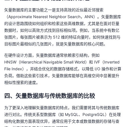
我
注
的
开
矢量数据库的主要功能之一是支持高效的近似最近邻搜索
（Approximate Nearest Neighbor Search，ANN）。矢量数据库
的
Programs
发
的设计思路围绕如何组织和检索这些高维数据，尤其是在面对巨量
数据时，如何以高效方式找到目标相似项。例如，当系统中有数亿
支
者
张图片，每张图片被表示为 512 维的特征向量时，如何快速找到与
目标图片最相似的几张图片，就是矢量数据库的核心问题。
持
学
在硬件设计方面，矢量数据库通常依赖索引结构，例如
我
堂
HNSW（Hierarchical Navigable Small World）和 IVF（Inverted
File Index），并结合优化的数据存储格式，以降低 I/O 操作和计算
的
我
负荷。借助这些索引技术，矢量数据库能够在高维空间中显著提升
我
相似性搜索的速度。
技
的
的
我
四、矢量数据库与传统数据库的比较
术
云
课
的
我
为了更深入地理解矢量数据库的特点，我们需要将其与传统数据库
进行对比。传统关系型数据库（如 MySQL、PostgreSQL）在处理
支
声
程
认
的
我
结构化数据方面表现优异，通常应用于文本或数值数据的存储与查