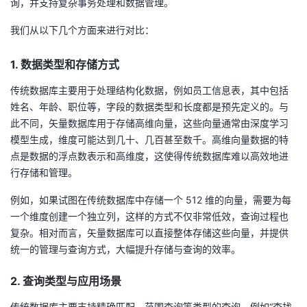
询，并支持复杂事务处理和数据管理。
持
建
证
实
的
我们从以下几个方面来进行对比：
议
验
收
1. 数据类型和存储方式
藏
传统数据库主要用于处理结构化数据，例如员工信息表，其中包括
姓名、年龄、职位等，字段的数据类型和长度都是预先定义的。与
此不同，矢量数据库用于存储高维向量，这些向量通常由深度学习
模型生成，维度可能达到几十、几百甚至数千。高维向量数据的特
点是数据的浮点数表示和高维度，这使得传统数据库难以高效地进
行存储和管理。
例如，如果试图在传统数据库中存储一个 512 维的向量，需要为每
一个维度创建一个独立列，这样的方式不仅非常低效，查询过程也
复杂。相对而言，矢量数据库可以直接整体存储这些向量，并提供
统一的管理与查询方式，大幅提升存储与查询的效率。
2. 查询类型与应用场景
传统数据库主要支持精确匹配、范围查询等类型的查询，例如“查找