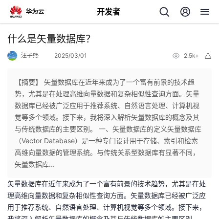
开发者
返
什么是矢量数据库？
回
汪子熙
2025/03/01
2.5k+
举
报
【摘要】 矢量数据库在近年来成为了一个富有前景的技术趋
势，尤其是在处理高维向量数据和复杂相似性查询方面。矢量
数据库已经被广泛应用于推荐系统、自然语言处理、计算机视
个
觉等多个领域。接下来，我将深入解析矢量数据库的概念及其
与传统数据库的主要区别。 一、矢量数据库的定义矢量数据库
我
人
（Vector Database）是一种专门设计用于存储、索引和检索
高维向量数据的管理系统。与传统关系型数据库有显著不同，
的
主
矢量数据库...
矢量数据库在近年来成为了一个富有前景的技术趋势，尤其是在处
开
页
理高维向量数据和复杂相似性查询方面。矢量数据库已经被广泛应
用于推荐系统、自然语言处理、计算机视觉等多个领域。接下来，
发
我将深入解析矢量数据库的概念及其与传统数据库的主要区别。