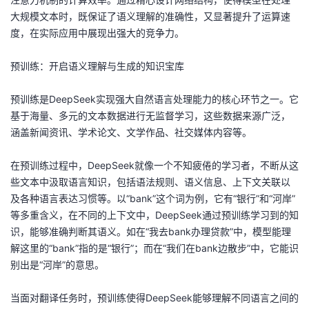
议
注
验
收
大规模文本时，既保证了语义理解的准确性，又显著提升了运算速
度，在实际应用中展现出强大的竞争力。
藏
预训练：开启语义理解与生成的知识宝库
预训练是DeepSeek实现强大自然语言处理能力的核心环节之一。它
基于海量、多元的文本数据进行无监督学习，这些数据来源广泛，
涵盖新闻资讯、学术论文、文学作品、社交媒体内容等。
在预训练过程中，DeepSeek就像一个不知疲倦的学习者，不断从这
些文本中汲取语言知识，包括语法规则、语义信息、上下文关联以
及各种语言表达习惯等。以“bank”这个词为例，它有“银行”和“河岸”
等多重含义，在不同的上下文中，DeepSeek通过预训练学习到的知
识，能够准确判断其语义。如在“我去bank办理贷款”中，模型能理
解这里的“bank”指的是“银行”；而在“我们在bank边散步”中，它能识
别出是“河岸”的意思。
当面对翻译任务时，预训练使得DeepSeek能够理解不同语言之间的