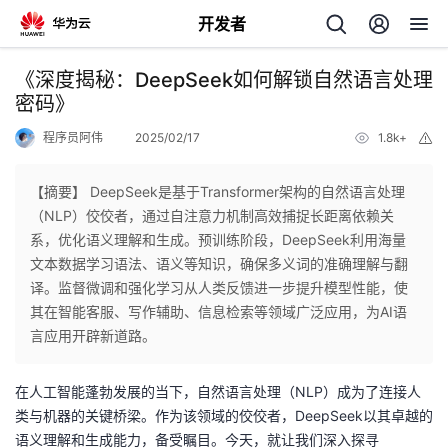
开发者
返
《深度揭秘：DeepSeek如何解锁自然语言处理
回
密码》
程序员阿伟
2025/02/17
1.8k+
举
报
【摘要】 DeepSeek是基于Transformer架构的自然语言处理
（NLP）佼佼者，通过自注意力机制高效捕捉长距离依赖关
个
系，优化语义理解和生成。预训练阶段，DeepSeek利用海量
文本数据学习语法、语义等知识，确保多义词的准确理解与翻
我
人
译。监督微调和强化学习从人类反馈进一步提升模型性能，使
其在智能客服、写作辅助、信息检索等领域广泛应用，为AI语
我
的
主
言应用开辟新道路。
我
的
开
页
在人工智能蓬勃发展的当下，自然语言处理（NLP）成为了连接人
类与机器的关键桥梁。作为该领域的佼佼者，DeepSeek以其卓越的
我
的
开
发
语义理解和生成能力，备受瞩目。今天，就让我们深入探寻