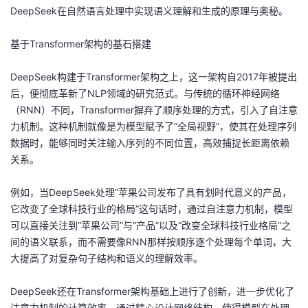
DeepSeek在自然语言处理中实现语义理解和生成的原理与奥秘。
的
Programs
发
者
基于Transformer架构的基石搭建
支
者
我
DeepSeek构建于Transformer架构之上，这一架构自2017年被提出
持
学
的
我
后，便彻底革新了NLP领域的研究范式。与传统的循环神经网络
（RNN）不同，Transformer摒弃了顺序处理的方式，引入了自注意
我
堂
博
的
我
力机制。这种机制就像是为模型赋予了“全局视野”，使其在处理序列
数据时，能够同时关注输入序列的不同位置，高效捕捉长距离依赖
的
我
客
论
的
我
我
关系。
技
的
坛
圈
的
我
的
我
例如，当DeepSeek处理“苹果公司发布了具有划时代意义的产品，
它改变了全球科技行业的格局”这句话时，通过自注意力机制，模型
术
云
子
直
的
我
课
的
我
可以直接关注到“苹果公司”与“产品”以及“改变全球科技行业格局”之
间的语义联系，而不需要像RNN那样按顺序逐个处理每个单词，大
支
声
播
活
的
程
认
的
我
大提高了对复杂句子结构和语义的理解效率。
持
建
动
关
证
实
的
DeepSeek还在Transformer架构基础上进行了创新，进一步优化了
注意力机制的计算效率。通过精心设计网络结构，使得模型在处理