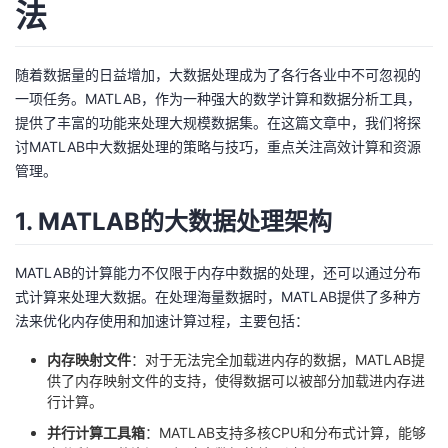
法
者
随着数据量的日益增加，大数据处理成为了各行各业中不可忽视的
我
一项任务。MATLAB，作为一种强大的数学计算和数据分析工具，
提供了丰富的功能来处理大规模数据集。在这篇文章中，我们将探
的
我
讨MATLAB中大数据处理的策略与技巧，重点关注高效计算和资源
管理。
博
的
我
1. MATLAB的大数据处理架构
客
论
的
我
MATLAB的计算能力不仅限于内存中数据的处理，还可以通过分布
坛
圈
的
我
式计算来处理大数据。在处理海量数据时，MATLAB提供了多种方
法来优化内存使用和加速计算过程，主要包括：
子
直
的
我
内存映射文件
：对于无法完全加载进内存的数据，MATLAB提
我
播
活
的
供了内存映射文件的支持，使得数据可以被部分加载进内存进
行计算。
我
动
关
的
并行计算工具箱
：MATLAB支持多核CPU和分布式计算，能够