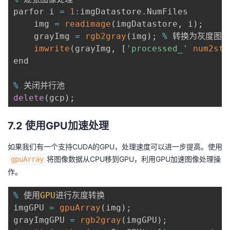
parfor i 
=
1
:
imgDatastore
.
NumFiles

    img 
=
readimage
(
imgDatastore
,
 i
)
;
    grayImg 
=
rgb2gray
(
img
)
;
%
 转换为灰度图像

imwrite
(
grayImg
,
[
'processed_'
num2str
end

%
delete
(
gcp
)
;
7.2 使用GPU加速处理
如果我们有一个支持CUDA的GPU，处理速度可以进一步提高。使用
将图像数据从CPU移到GPU，利用GPU加速图像处理操
gpuArray
作。
%
 使用
GPU
进行灰度转换

imgGPU 
=
gpuArray
(
img
)
;
grayImgGPU 
=
rgb2gray
(
imgGPU
)
;