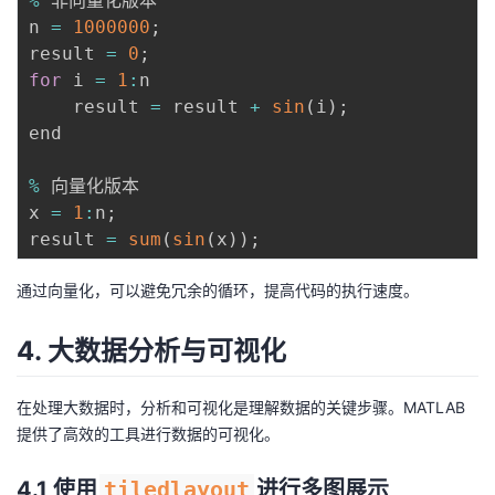
%
 非向量化版本

n 
=
1000000
;
result 
=
0
;
for
 i 
=
1
:
n

    result 
=
 result 
+
sin
(
i
)
;
end

%
 向量化版本

x 
=
1
:
n
;
result 
=
sum
(
sin
(
x
)
)
;
通过向量化，可以避免冗余的循环，提高代码的执行速度。
4. 大数据分析与可视化
在处理大数据时，分析和可视化是理解数据的关键步骤。MATLAB
提供了高效的工具进行数据的可视化。
4.1 使用
tiledlayout
进行多图展示