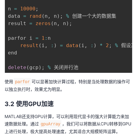
n 
=
10000
;
data 
=
rand
(
n
,
 n
)
;
%
 创建一个大的数据集

result 
=
zeros
(
n
,
 n
)
;
parfor i 
=
1
:
n

result
(
i
,
:
)
=
data
(
i
,
:
)
*
2
;
%
 假设某
end

delete
(
gcp
)
;
%
使用
可以显著加快计算过程，特别是当处理数据的操作可
parfor
以独立执行时，效果尤为明显。
3.2 使用GPU加速
MATLAB还支持GPU计算，可以利用现代显卡的强大计算能力来加
速数据处理。通过
，我们可以将数据从CPU转移到GPU
gpuArray
上进行处理，极大提高处理速度，尤其适合大规模矩阵运算。