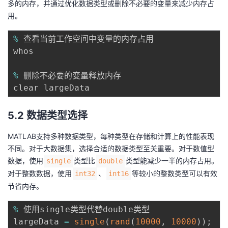
多的内存，并通过优化数据类型或删除不必要的变量来减少内存占
用。
%
 查看当前工作空间中变量的内存占用

whos

%
 删除不必要的变量释放内存

5.2 数据类型选择
MATLAB支持多种数据类型，每种类型在存储和计算上的性能表现
不同。对于大数据集，选择合适的数据类型至关重要。对于数值型
数据，使用
类型比
类型能减少一半的内存占用。
single
double
对于整数数据，使用
、
等较小的整数类型可以有效
int32
int16
节省内存。
%
 使用single类型代替double类型

largeData 
=
single
(
rand
(
10000
,
10000
)
)
;