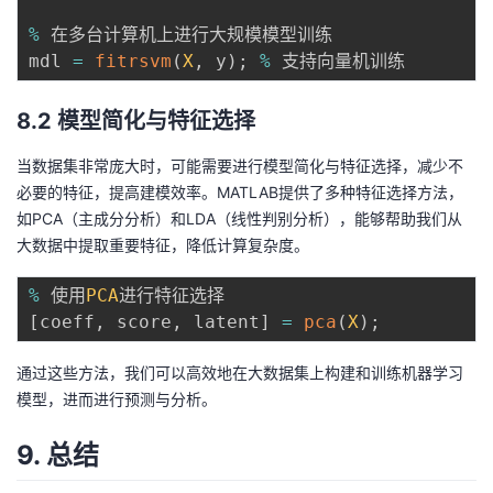
%
 在多台计算机上进行大规模模型训练

mdl 
=
fitrsvm
(
X
,
 y
)
;
%
8.2 模型简化与特征选择
当数据集非常庞大时，可能需要进行模型简化与特征选择，减少不
必要的特征，提高建模效率。MATLAB提供了多种特征选择方法，
如PCA（主成分分析）和LDA（线性判别分析），能够帮助我们从
大数据中提取重要特征，降低计算复杂度。
%
 使用
PCA
[
coeff
,
 score
,
 latent
]
=
pca
(
X
)
;
通过这些方法，我们可以高效地在大数据集上构建和训练机器学习
模型，进而进行预测与分析。
9. 总结