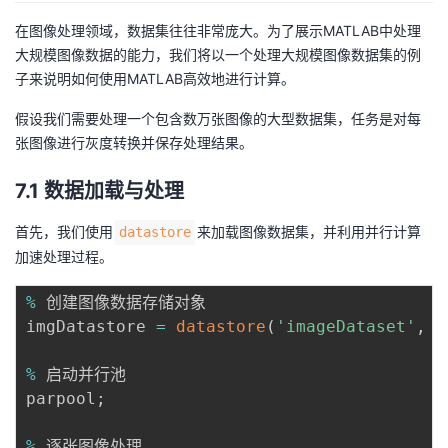
在图像处理领域，数据集往往非常庞大。为了展示MATLAB中处理
大规模图像数据的能力，我们将以一个处理大规模图像数据集的例
子来说明如何使用MATLAB高效地进行计算。
假设我们需要处理一个包含数万张图像的大型数据集，任务是对每
张图像进行灰度转换并保存处理结果。
7.1 数据加载与处理
首先，我们使用
来加载图像数据集，并利用并行计算
datastore
加速处理过程。
%
 创建图像数据存储对象

imgDatastore 
=
datastore
(
'imageDataset'
,
'
%
 启动并行池

parpool
;
%
 逐张图像处理
