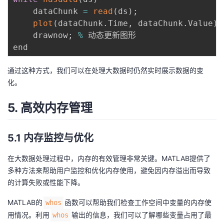
    dataChunk 
=
read
(
ds
)
;
plot
(
dataChunk
.
Time
,
 dataChunk
.
Value
)
;
    drawnow
;
%
 动态更新图形

通过这种方式，我们可以在处理大数据时仍然实时展示数据的变
化。
5. 高效内存管理
5.1 内存监控与优化
在大数据处理过程中，内存的有效管理非常关键。MATLAB提供了
多种方法来帮助用户监控和优化内存使用，避免因内存溢出而导致
的计算失败或性能下降。
MATLAB的
函数可以帮助我们检查工作空间中变量的内存使
whos
用情况。利用
输出的信息，我们可以了解哪些变量占用了最
whos