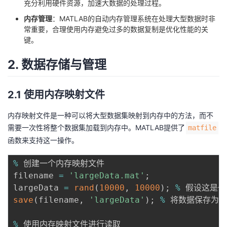
充分利用硬件资源，加速大数据的处理过程。
我
注
的
开
内存管理
：MATLAB的自动内存管理系统在处理大型数据时非
常重要，合理使用内存避免过多的数据复制是优化性能的关
的
Programs
发
键。
支
者
2. 数据存储与管理
持
学
2.1 使用内存映射文件
我
堂
内存映射文件是一种可以将大型数据集映射到内存中的方法，而不
需要一次性将整个数据集加载到内存中。MATLAB提供了
matfile
的
我
我
函数来支持这一操作。
技
的
的
我
%
 创建一个内存映射文件

filename 
=
'largeData.mat'
;
术
云
课
的
我
largeData 
=
rand
(
10000
,
10000
)
;
%
save
(
filename
,
'largeData'
)
;
%
 将数据保存为
.
支
声
程
认
的
我
%
 使用内存映射文件进行读取
