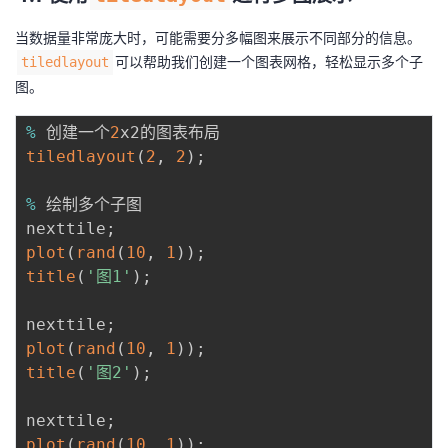
当数据量非常庞大时，可能需要分多幅图来展示不同部分的信息。
可以帮助我们创建一个图表网格，轻松显示多个子
tiledlayout
图。
%
 创建一个
2
tiledlayout
(
2
,
2
)
;
%
 绘制多个子图

nexttile
;
plot
(
rand
(
10
,
1
)
)
;
title
(
'图1'
)
;
nexttile
;
plot
(
rand
(
10
,
1
)
)
;
title
(
'图2'
)
;
nexttile
;
plot
(
rand
(
10
,
1
)
)
;