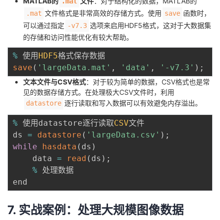
MATLAB的
文件
：对于结构化的数据，MATLAB的
.mat
文件格式是非常高效的存储方式。使用
函数时，
.mat
save
可以通过指定
选项来启用HDF5格式，这对于大数据集
-v7.3
的存储和访问性能优化有较大帮助。
%
 使用
HDF5
save
(
'largeData.mat'
,
'data'
,
'-v7.3'
)
;
文本文件与CSV格式
：对于较为简单的数据，CSV格式也是常
见的数据存储方式。在处理极大CSV文件时，利用
逐行读取和写入数据可以有效避免内存溢出。
datastore
%
 使用datastore逐行读取
CSV
文件

ds 
=
datastore
(
'largeData.csv'
)
;
while
hasdata
(
ds
)
    data 
=
read
(
ds
)
;
%
 处理数据

7. 实战案例：处理大规模图像数据