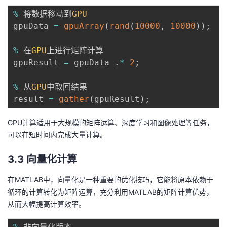
%
 将数据移动到
GPU
gpuData 
=
gpuArray
(
rand
(
10000
,
10000
)
)
;
%
 在
GPU
上进行矩阵计算

gpuResult 
=
 gpuData 
.
*
2
;
%
 从
GPU
中取回结果

result 
=
gather
(
gpuResult
)
;
GPU计算适用于大规模的矩阵运算、深度学习和图像处理等任务，
可以在短时间内完成大量计算。
3.3 向量化计算
在MATLAB中，向量化是一种重要的优化技巧，它能将原本依赖于
循环的计算转化为矩阵运算，充分利用MATLAB的矩阵计算优势，
从而大幅提高计算效率。