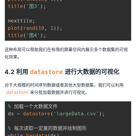
title
(
'图3'
)
;
nexttile
;
plot
(
rand
(
10
,
1
)
)
;
title
(
'图4'
)
;
这种布局可以帮助我们在有限的屏幕空间内展示多个数据集的可视
化效果。
4.2 利用
datastore
进行大数据的可视化
对于大规模的时间序列数据或者其他大型数据集，我们可以利用
来分批加载数据并进行可视化。
datastore
%
 加载一个大数据文件

ds 
=
datastore
(
'largeData.csv'
)
;
%
while
hasdata
(
ds
)