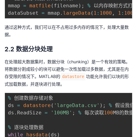
持
建
证
实
的
mmap 
=
matfile
(
filename
)
;
%
 以内存映射方式打
dataSubset 
=
 mmap
.
largeData
(
1
:
1000
,
1
:
1000
议
验
收
通过这种方式，我们可以在不占用过多内存的情况下，处理大量数
藏
据。
2.2 数据分块处理
在处理超大数据集时，数据分块（chunking）是一个有效的策略。
将数据分割成较小的块可以避免一次性加载过多数据，尤其是在内
存受限的情况下。MATLAB的
功能允许我们以块的形
datastore
式加载数据，并逐块进行处理。
%
 创建数据存储对象

ds 
=
datastore
(
'largeData.csv'
)
;
%
 假设我们
ds
.
ReadSize 
=
'100MB'
;
%
 每次读取
100
MB的数据

%
while
hasdata
(
ds
)