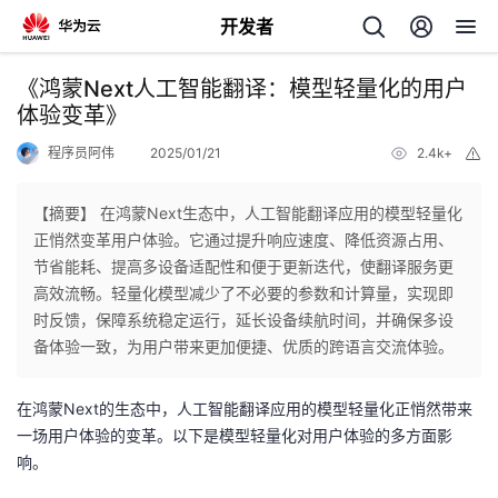
开发者
返
《鸿蒙Next人工智能翻译：模型轻量化的用户
回
体验变革》
程序员阿伟
2025/01/21
2.4k+
举
报
【摘要】 在鸿蒙Next生态中，人工智能翻译应用的模型轻量化
正悄然变革用户体验。它通过提升响应速度、降低资源占用、
个
节省能耗、提高多设备适配性和便于更新迭代，使翻译服务更
高效流畅。轻量化模型减少了不必要的参数和计算量，实现即
我
人
时反馈，保障系统稳定运行，延长设备续航时间，并确保多设
备体验一致，为用户带来更加便捷、优质的跨语言交流体验。
的
主
在鸿蒙Next的生态中，人工智能翻译应用的模型轻量化正悄然带来
开
页
一场用户体验的变革。以下是模型轻量化对用户体验的多方面影
响。
发