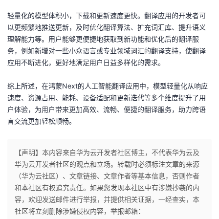
持
建
证
实
的
轻量化的模型体积小，下载和更新速度更快。翻译应用的开发者可
以更频繁地推送更新，及时优化翻译算法、扩充词汇库、提升语义
议
验
收
理解能力等。用户能够更便捷地获取到新功能和优化后的翻译服
务，例如新增对一些小众语言或专业领域词汇的翻译支持，使翻译
藏
应用不断进化，更好地满足用户日益多样化的需求。
综上所述，在鸿蒙Next的人工智能翻译应用中，模型轻量化从响应
速度、资源占用、能耗、设备适配和更新迭代等多个维度提升了用
户体验，为用户带来更加高效、流畅、便捷的翻译服务，助力跨语
言交流更加轻松顺畅。
【声明】本内容来自华为云开发者社区博主，不代表华为云及
华为云开发者社区的观点和立场。转载时必须标注文章的来源
（华为云社区）、文章链接、文章作者等基本信息，否则作者
和本社区有权追究责任。如果您发现本社区中有涉嫌抄袭的内
容，欢迎发送邮件进行举报，并提供相关证据，一经查实，本
社区将立刻删除涉嫌侵权内容，举报邮箱：