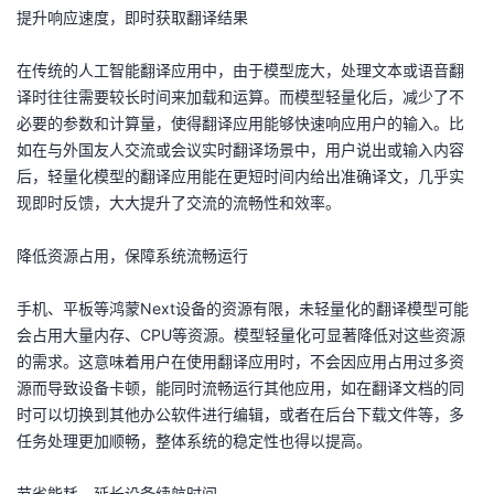
提升响应速度，即时获取翻译结果
者
在传统的人工智能翻译应用中，由于模型庞大，处理文本或语音翻
我
译时往往需要较长时间来加载和运算。而模型轻量化后，减少了不
必要的参数和计算量，使得翻译应用能够快速响应用户的输入。比
的
我
如在与外国友人交流或会议实时翻译场景中，用户说出或输入内容
后，轻量化模型的翻译应用能在更短时间内给出准确译文，几乎实
博
的
我
现即时反馈，大大提升了交流的流畅性和效率。
客
论
的
我
降低资源占用，保障系统流畅运行
坛
圈
的
我
手机、平板等鸿蒙Next设备的资源有限，未轻量化的翻译模型可能
会占用大量内存、CPU等资源。模型轻量化可显著降低对这些资源
子
直
的
我
的需求。这意味着用户在使用翻译应用时，不会因应用占用过多资
源而导致设备卡顿，能同时流畅运行其他应用，如在翻译文档的同
我
播
活
的
时可以切换到其他办公软件进行编辑，或者在后台下载文件等，多
任务处理更加顺畅，整体系统的稳定性也得以提高。
我
动
关
的
节省能耗，延长设备续航时间