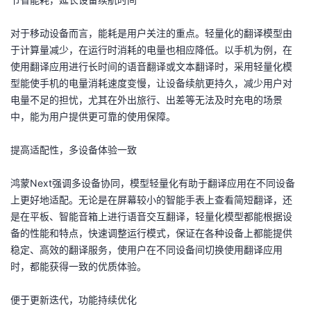
我
注
的
开
对于移动设备而言，能耗是用户关注的重点。轻量化的翻译模型由
的
Programs
发
于计算量减少，在运行时消耗的电量也相应降低。以手机为例，在
使用翻译应用进行长时间的语音翻译或文本翻译时，采用轻量化模
支
型能使手机的电量消耗速度变慢，让设备续航更持久，减少用户对
者
电量不足的担忧，尤其在外出旅行、出差等无法及时充电的场景
持
中，能为用户提供更可靠的使用保障。
学
提高适配性，多设备体验一致
我
堂
鸿蒙Next强调多设备协同，模型轻量化有助于翻译应用在不同设备
的
我
我
上更好地适配。无论是在屏幕较小的智能手表上查看简短翻译，还
是在平板、智能音箱上进行语音交互翻译，轻量化模型都能根据设
技
的
的
我
备的性能和特点，快速调整运行模式，保证在各种设备上都能提供
稳定、高效的翻译服务，使用户在不同设备间切换使用翻译应用
术
云
课
的
我
时，都能获得一致的优质体验。
支
声
程
认
的
我
便于更新迭代，功能持续优化