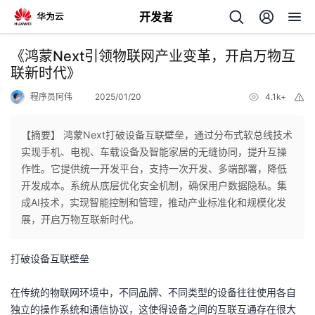
开发者
返
《鸿蒙Next引领物联网产业变革，开启万物互
回
联新时代》
程序员阿伟
2025/01/20
4.1k+
举
报
【摘要】 鸿蒙Next打破设备互联壁垒，通过分布式软总线技术
实现手机、电视、车载设备及智能家居的无缝协同，提升互操
个
作性。它提供统一开发平台，支持一次开发、多端部署，降低
开发成本。系统从底层优化安全机制，确保用户数据隐私。集
我
人
成AI技术，实现智能控制和管理，推动产业标准化和规模化发
展，开启万物互联新时代。
的
主
打破设备互联壁垒
开
页
在传统的物联网环境中，不同品牌、不同类型的设备往往使用各自
发
独立的操作系统和通信协议，这使得设备之间的互联互通存在很大