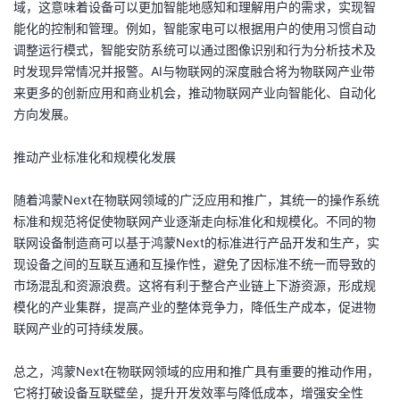
域，这意味着设备可以更加智能地感知和理解用户的需求，实现智
持
建
证
实
的
能化的控制和管理。例如，智能家电可以根据用户的使用习惯自动
调整运行模式，智能安防系统可以通过图像识别和行为分析技术及
议
验
收
时发现异常情况并报警。AI与物联网的深度融合将为物联网产业带
来更多的创新应用和商业机会，推动物联网产业向智能化、自动化
藏
方向发展。
推动产业标准化和规模化发展
随着鸿蒙Next在物联网领域的广泛应用和推广，其统一的操作系统
标准和规范将促使物联网产业逐渐走向标准化和规模化。不同的物
联网设备制造商可以基于鸿蒙Next的标准进行产品开发和生产，实
现设备之间的互联互通和互操作性，避免了因标准不统一而导致的
市场混乱和资源浪费。这将有利于整合产业链上下游资源，形成规
模化的产业集群，提高产业的整体竞争力，降低生产成本，促进物
联网产业的可持续发展。
总之，鸿蒙Next在物联网领域的应用和推广具有重要的推动作用，
它将打破设备互联壁垒，提升开发效率与降低成本，增强安全性