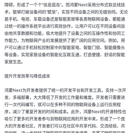
障碍，形成了一个个“信息孤岛”。而鸿蒙Next采用分布式软总线技
者
术，能够打破设备间的“壁垒”，实现不同设备之间的无缝协同。无论
是手机、电视、车载设备还是智能家居等各类物联网设备，都能通
我
过统一的操作系统平台进行高效协作，让用户可以在不同设备间自
由地共享数据和功能，极大地提升了设备之间的互操作性和协同工
的
我
作能力，为物联网产业的发展提供了更广阔的应用空间。例如，用
户可以通过手机轻松控制家中的智能家电、智能门锁、智能摄像头
博
的
我
等设备，实现家居设备的智能化互联互通，打造便捷、舒适的智能
家居生态。
客
论
的
我
提升开发效率与降低成本
坛
圈
的
我
鸿蒙Next为开发者提供了统一的开发平台和开发工具，支持一次开
子
直
的
我
发、多端部署，大大降低了开发的工作量和难度。开发者只需要进
行一次代码编写，就可以在多种不同的物联网设备上运行应用程
我
播
活
的
序，减少了重复开发的时间和成本。此外，鸿蒙Next的开源特性也
吸引了更多的开发者参与到物联网应用的开发中来，形成了一个庞
我
动
关
的
大的开发者社区，开发者们可以在社区中共享代码、交流经验、共
同创新，进一步加快了物联网应用的开发速度，丰富了物联网应用