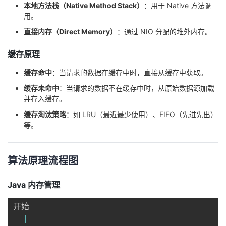
本地方法栈（Native Method Stack）
：用于 Native 方法调
我
注
的
开
用。
直接内存（Direct Memory）
：通过 NIO 分配的堆外内存。
的
Programs
发
缓存原理
支
者
缓存命中
：当请求的数据在缓存中时，直接从缓存中获取。
持
学
缓存未命中
：当请求的数据不在缓存中时，从原始数据源加载
并存入缓存。
我
堂
缓存淘汰策略
：如 LRU（最近最少使用）、FIFO（先进先出）
等。
的
我
我
技
的
算法原理流程图
的
我
术
云
课
的
我
Java 内存管理
开始

支
声
程
认
的
我
|