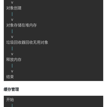
  v

持
建
证
实
的
对象创建

议
|
验
收
  v

对象存储在堆内存

藏
|
  v

垃圾回收器回收无用对象

|
  v

释放内存

|
  v

缓存管理
开始

|