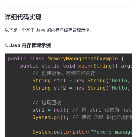
详细代码实现
以下是一个基于 Java 的内存与缓存管理示例。
1. Java 内存管理示例
public
class
MemoryManagementExample
{
public
static
void
main
(
String
[
]
 args
)
// 创建对象，存储在堆内存
String
 str1 
=
new
String
(
"Hello, W
String
 str2 
=
new
String
(
"Hello, J
// 垃圾回收
        str1 
=
null
;
// 将 str1 设置为 nu
System
.
gc
(
)
;
// 建议 JVM 进行垃圾回收
System
.
out
.
println
(
"Memory managem