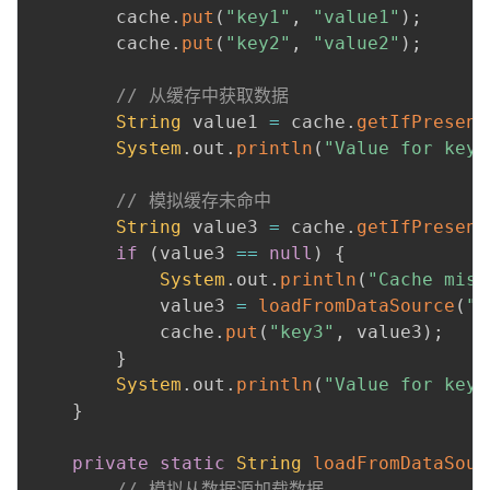
        cache
.
put
(
"key1"
,
"value1"
)
;
        cache
.
put
(
"key2"
,
"value2"
)
;
// 从缓存中获取数据
String
 value1 
=
 cache
.
getIfPresent
System
.
out
.
println
(
"Value for key1
// 模拟缓存未命中
String
 value3 
=
 cache
.
getIfPresent
if
(
value3 
==
null
)
{
System
.
out
.
println
(
"Cache miss
            value3 
=
loadFromDataSource
(
"k
            cache
.
put
(
"key3"
,
 value3
)
;
}
System
.
out
.
println
(
"Value for key3
}
private
static
String
loadFromDataSour
// 模拟从数据源加载数据