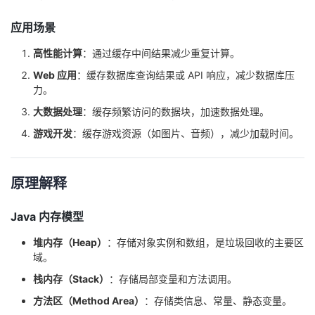
者
应用场景
高性能计算
：通过缓存中间结果减少重复计算。
我
Web 应用
：缓存数据库查询结果或 API 响应，减少数据库压
力。
的
我
大数据处理
：缓存频繁访问的数据块，加速数据处理。
博
的
我
游戏开发
：缓存游戏资源（如图片、音频），减少加载时间。
客
论
的
我
原理解释
坛
圈
的
我
Java 内存模型
子
直
的
我
堆内存（Heap）
：存储对象实例和数组，是垃圾回收的主要区
域。
我
播
活
的
栈内存（Stack）
：存储局部变量和方法调用。
我
动
关
的
方法区（Method Area）
：存储类信息、常量、静态变量。