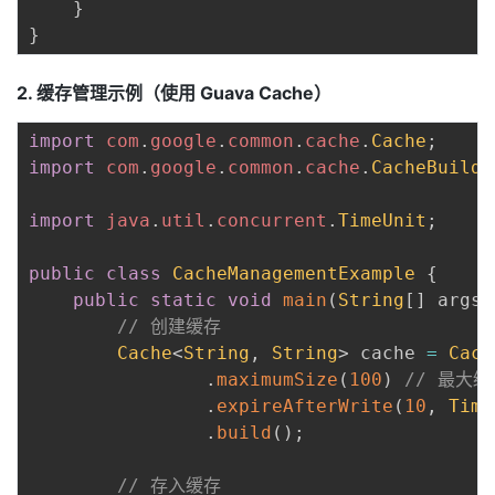
}
}
2. 缓存管理示例（使用 Guava Cache）
import
com
.
google
.
common
.
cache
.
Cache
;
import
com
.
google
.
common
.
cache
.
CacheBuilde
import
java
.
util
.
concurrent
.
TimeUnit
;
public
class
CacheManagementExample
{
public
static
void
main
(
String
[
]
 args
)
// 创建缓存
Cache
<
String
,
String
>
 cache 
=
Cach
.
maximumSize
(
100
)
// 最大
.
expireAfterWrite
(
10
,
Time
.
build
(
)
;
// 存入缓存