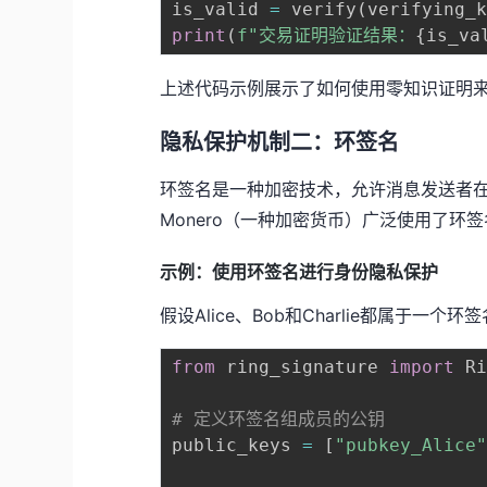
is_valid 
=
 verify
(
verifying_
print
(
f"交易证明验证结果：
{
is_va
上述代码示例展示了如何使用零知识证明
隐私保护机制二：环签名
环签名是一种加密技术，允许消息发送者
Monero（一种加密货币）广泛使用了环
示例：使用环签名进行身份隐私保护
假设Alice、Bob和Charlie都属于一
from
 ring_signature 
import
 Ri
# 定义环签名组成员的公钥
public_keys 
=
[
"pubkey_Alice