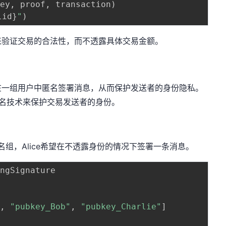
key
,
 proof
,
 transaction
)
lid
}
"
)
来验证交易的合法性，而不透露具体交易金额。
在一组用户中匿名签署消息，从而保护发送者的身份隐私。
签名技术来保护交易发送者的身份。
个环签名组，Alice希望在不透露身份的情况下签署一条消息。
ngSignature

"
,
"pubkey_Bob"
,
"pubkey_Charlie"
]