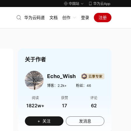
中国站
华为云App
华为云码道
文档
创作
登录
注册
关于作者
Echo_Wish
博客：
2.2k+
粉丝：
46
阅读
获赞
评论
1822w+
17
62
+ 关注
发消息