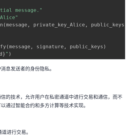
ntial message."
_Alice"
gn
(
message
,
 private_key_Alice
,
 public_keys
)
ify
(
message
,
 signature
,
 public_keys
)
d
}
"
)
护消息发送者的身份隐私。
通信的技术，允许用户在私密通道中进行交易和通信，而不
可以通过智能合约和多方计算等技术实现。
私通道进行交易。