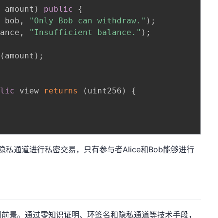
6 amount
)
public
{
=
 bob
,
"Only Bob can withdraw."
)
;
lance
,
"Insufficient balance."
)
;
r
(
amount
)
;
blic
 view 
returns
(
uint256
)
{
过隐私通道进行私密交易，只有参与者Alice和Bob能够进行
用前景。通过零知识证明、环签名和隐私通道等技术手段，