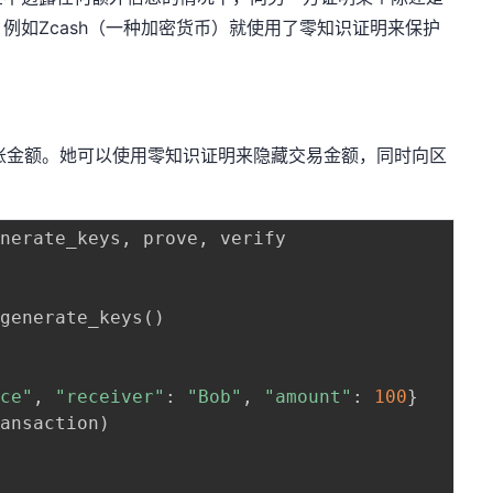
例如Zcash（一种加密货币）就使用了零知识证明来保护
开转账金额。她可以使用零知识证明来隐藏交易金额，同时向区
enerate_keys
,
 prove
,
 verify

 generate_keys
(
)
ice"
,
"receiver"
:
"Bob"
,
"amount"
:
100
}
ransaction
)