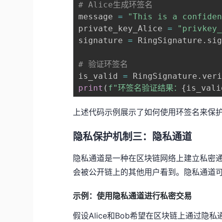
# Alice生成环签名
message 
=
"This is a confide
private_key_Alice 
=
"privkey
signature 
=
 RingSignature
.
si
# 验证环签名
is_valid 
=
 RingSignature
.
ver
print
(
f"环签名验证结果：
{
is_vali
上述代码示例展示了如何使用环签名来保
隐私保护机制三：隐私通道
隐私通道是一种在区块链网络上建立私密
会被公开链上的其他用户看到。隐私通道
示例：使用隐私通道进行私密交易
假设Alice和Bob希望在区块链上通过隐