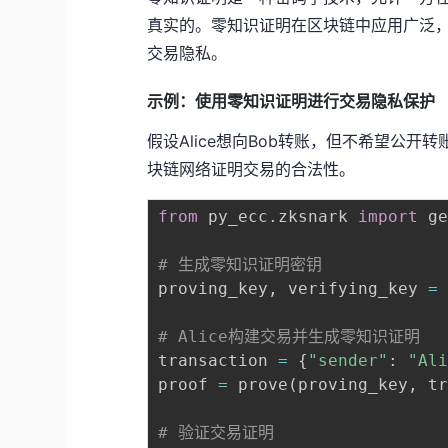
真实的。零知识证明在区块链中应用广泛，
交易隐私。
示例：使用零知识证明进行交易隐私保护
假设Alice想向Bob转账，但不希望公
块链网络证明交易的合法性。
from
 py_ecc
.
zksnark 
import
 g
# 生成零知识证明密钥
proving_key
,
 verifying_key 
=
# Alice构建交易并生成零知识证明
transaction 
=
{
"sender"
:
"Al
proof 
=
 prove
(
proving_key
,
 t
# 验证交易证明