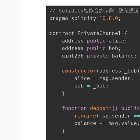
// Solidity智能合约示例：隐私通
pragma solidity 
^
0.8
.0
;
contract PrivateChannel 
{
    address 
public
 alice
;
    address 
public
 bob
;
    uint256 
private
 balance
;
constructor
(
address _bob
        alice 
=
 msg
.
sender
;
        bob 
=
 _bob
;
}
function
deposit
(
)
publi
require
(
msg
.
sender 
=
        balance 
+=
 msg
.
value
}