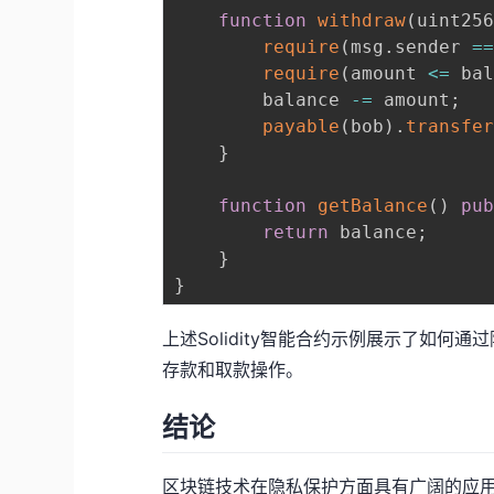
function
withdraw
(
uint25
require
(
msg
.
sender 
=
require
(
amount 
<=
 ba
        balance 
-=
 amount
;
payable
(
bob
)
.
transfe
}
function
getBalance
(
)
pu
return
 balance
;
}
}
上述Solidity智能合约示例展示了如何通
存款和取款操作。
结论
区块链技术在隐私保护方面具有广阔的应