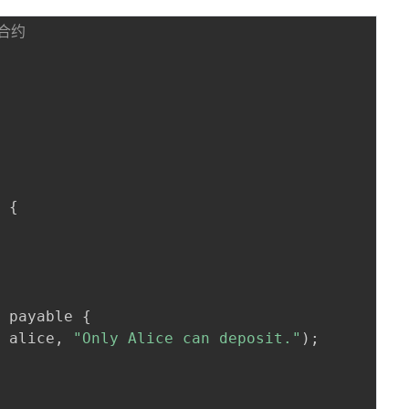
道合约
)
{
c
 payable 
{
=
 alice
,
"Only Alice can deposit."
)
;
;