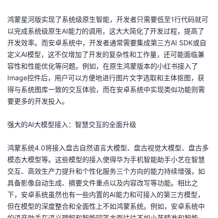
者
鸿蒙星河版实现了系统级原生智能，开发者只需要低至1行代码就可
以完成系统级原生AI能力的调用，这大大简化了开发过程，提高了
我
开发效率。而安卓系统中，开发者通常需要集成第三方AI SDK或自
定义AI模型，这不仅增加了开发的复杂性和工作量，还可能面临兼
的
我
容性和性能优化等问题。例如，在原生鸿蒙版本的小红书接入了
Image控件后，用户可以方便地进行图片文字选取和主体抠图，获
博
的
我
得与系统图库一致的交互体验，而在安卓系统中实现类似功能则需
要更多的开发投入。
客
论
的
我
强大的AI大模型接入：智慧交互的全面升级
坛
圈
的
我
鸿蒙系统4.0将接入盘古自然语言大模型、盘古视觉大模型、盘古多
子
直
的
我
模态大模型等。这些模型的接入使得华为手机智能助手小艺在智慧
交互、高效生产力提升和个性化服务三个方向的能力持续增强，如
我
播
活
的
具备影像自动生成、摘要文件重点以及内容改写等功能。相比之
下，安卓系统虽然也有一些内置的AI能力和可接入的第三方模型，
我
动
关
的
但在模型的深度整合和全面性上不如鸿蒙系统。例如，安卓系统中
的语音助手在语义理解和智能回答方面往往不如小艺精准和智能。