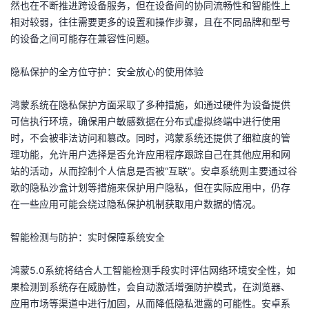
然也在不断推进跨设备服务，但在设备间的协同流畅性和智能性上
持
建
证
实
的
相对较弱，往往需要更多的设置和操作步骤，且在不同品牌和型号
的设备之间可能存在兼容性问题。
议
验
收
隐私保护的全方位守护：安全放心的使用体验
藏
鸿蒙系统在隐私保护方面采取了多种措施，如通过硬件为设备提供
可信执行环境，确保用户敏感数据在分布式虚拟终端中进行使用
时，不会被非法访问和篡改。同时，鸿蒙系统还提供了细粒度的管
理功能，允许用户选择是否允许应用程序跟踪自己在其他应用和网
站的活动，从而控制个人信息是否被“互联”。安卓系统则主要通过谷
歌的隐私沙盒计划等措施来保护用户隐私，但在实际应用中，仍存
在一些应用可能会绕过隐私保护机制获取用户数据的情况。
智能检测与防护：实时保障系统安全
鸿蒙5.0系统将结合人工智能检测手段实时评估网络环境安全性，如
果检测到系统存在威胁性，会自动激活增强防护模式，在浏览器、
应用市场等渠道中进行加固，从而降低隐私泄露的可能性。安卓系