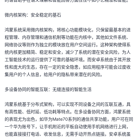
我
注
的
开
微内核架构：安全稳定的基石
的
Programs
发
鸿蒙系统采用微内核架构，将核心功能模块化，只保留最基本的进
支
程管理、内存管理和通信机制等功能在内核中，其他如文件系统、
者
网络协议等则作为独立的模块放在用户空间运行。这种架构使得系
持
统内核更加精简、稳定和安全，减少了系统的潜在安全风险，为人
学
工智能技术的运行提供了可靠的基础环境。而安卓系统由于其开放
性和庞大的生态，存在一定的安全隐患，如应用程序可能会过度收
我
堂
集用户的个人信息，给用户的隐私带来潜在的风险。
的
我
我
多设备协同的智能互联：无缝连接的智能生活
技
的
的
我
鸿蒙系统基于分布式架构，可以实现不同设备之间的互联互通，具
有高性能、低时延、低功耗等特点。在多设备协同方面，鸿蒙系统
术
云
课
的
我
的表现尤为出色，如华为Mate70系列的通信共享功能，用户可在同
一个华为账号下，让手机附近的平板自动使用手机网络进行上网，
支
声
程
认
的
我
也能直接接打电话、收发信息，无需手动开热点链接。安卓系统虽