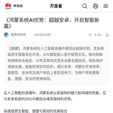
开发者
返
《鸿蒙系统AI优势：超越安卓，开启智能新
回
篇》
程序员阿伟
2025/01/08
3.4k+
举
报
【摘要】 鸿蒙系统在人工智能浪潮中展现出独特优势。其系统
级原生智能简化开发，AI大模型接入提升智慧交互，微内核架
个
构保障安全稳定，分布式架构实现多设备无缝协同，隐私保护
措施全面，智能检测实时防护。相比安卓，鸿蒙在开发效率、
我
人
智能性、安全性及用户体验上更具竞争力，为用户带来更智
能、便捷、安全的使用体验。
的
主
在人工智能的浪潮中，鸿蒙系统以其独特的魅力和卓越的性能，在
开
页
与安卓系统的对比中展现出诸多独特的优势。
发
系统级原生智能：便捷与高效的完美结合