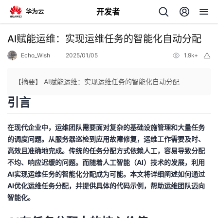
开发者
返
AI赋能运维：实现运维任务的智能化自动分配
回
Echo_Wish
2025/01/05
1.9k+
举
报
【摘要】 AI赋能运维：实现运维任务的智能化自动分配
引言
个
在现代企业中，运维团队需要面对复杂的基础设施管理和大量任务
我
的调度问题。从服务器巡检到应用故障修复，运维工作需要及时、
人
高效且准确地完成。传统的任务分配方式依赖人工，容易导致分配
不均、响应迟缓的问题。而随着人工智能（AI）技术的发展，利用
的
主
AI实现运维任务的智能化分配成为可能。本文将详细阐述如何通过
AI优化运维任务分配，并提供具体的代码示例，帮助运维团队迈向
开
页
智能化。
发