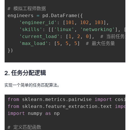
# 模拟工程师数据
engineers 
=
 pd
.
DataFrame
(
{
'engineer_id'
:
[
101
,
102
,
103
]
,
'skills'
:
[
[
'linux'
,
'networking'
]
,
[
'
'current_load'
:
[
1
,
2
,
0
]
,
# 当前任务量
'max_load'
:
[
5
,
5
,
5
]
# 最大任务量
}
)
2. 任务分配逻辑
实现一个简单的任务匹配算法。
from
 sklearn
.
metrics
.
pairwise 
import
from
 sklearn
.
feature_extraction
.
text 
impor
import
 numpy 
as
 np

# 定义匹配函数