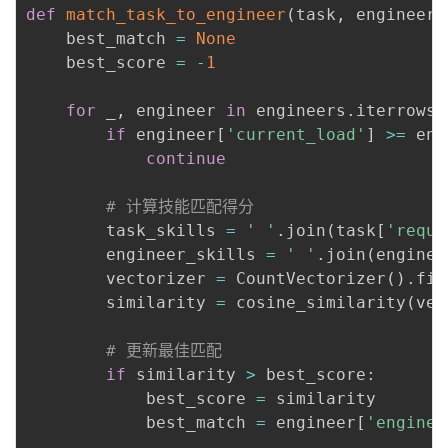
def
match_task_to_engineer
(
task
,
 engineers
    best_match 
=
None
    best_score 
=
-
1
for
 _
,
 engineer 
in
 engineers
.
iterrows
(
if
 engineer
[
'current_load'
]
>=
 eng
continue
# 计算技能匹配得分
        task_skills 
=
' '
.
join
(
task
[
'requi
        engineer_skills 
=
' '
.
join
(
enginee
        vectorizer 
=
 CountVectorizer
(
)
.
fit
        similarity 
=
 cosine_similarity
(
vec
# 更新最佳匹配
if
 similarity 
>
 best_score
:
            best_score 
=
 similarity

            best_match 
=
 engineer
[
'enginee