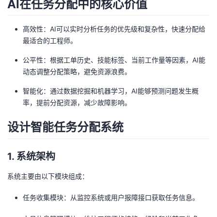
AI在任务分配中的核心价值
者
高效性：AI可以实时分析任务的优先级和复杂性，快速分配给
我
最适合的工程师。
公平性：根据工单历史、技能标签、当前工作量等因素，AI能
的
我
动态调整分配策略，避免资源浪费。
博
的
我
智能化：通过数据挖掘和机器学习，AI能够预测问题发生概
率，提前分配资源，减少故障影响。
客
论
的
我
设计智能任务分配系统
坛
圈
的
我
1. 系统架构
子
直
的
我
系统主要由以下模块组成：
我
播
活
的
任务收集模块：从监控系统或用户报障接口获取任务信息。
我
动
关
的