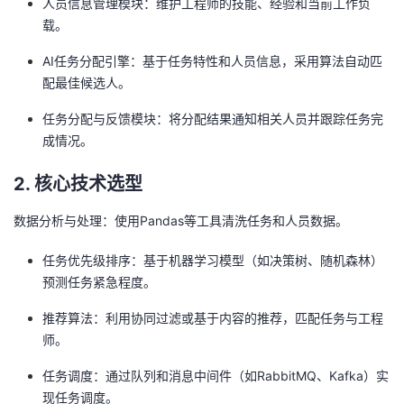
人员信息管理模块：维护工程师的技能、经验和当前工作负
我
注
的
开
载。
AI任务分配引擎：基于任务特性和人员信息，采用算法自动匹
的
Programs
发
配最佳候选人。
支
者
任务分配与反馈模块：将分配结果通知相关人员并跟踪任务完
成情况。
持
学
2. 核心技术选型
我
堂
数据分析与处理：使用Pandas等工具清洗任务和人员数据。
的
我
我
任务优先级排序：基于机器学习模型（如决策树、随机森林）
预测任务紧急程度。
技
的
的
我
推荐算法：利用协同过滤或基于内容的推荐，匹配任务与工程
术
云
课
的
我
师。
支
声
程
认
的
我
任务调度：通过队列和消息中间件（如RabbitMQ、Kafka）实
现任务调度。