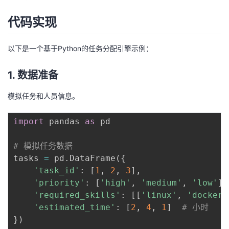
持
建
证
实
的
代码实现
议
验
收
以下是一个基于Python的任务分配引擎示例：
藏
1. 数据准备
模拟任务和人员信息。
import
 pandas 
as
 pd

# 模拟任务数据
tasks 
=
 pd
.
DataFrame
(
{
'task_id'
:
[
1
,
2
,
3
]
,
'priority'
:
[
'high'
,
'medium'
,
'low'
]
,
'required_skills'
:
[
[
'linux'
,
'docker'
'estimated_time'
:
[
2
,
4
,
1
]
# 小时
}
)