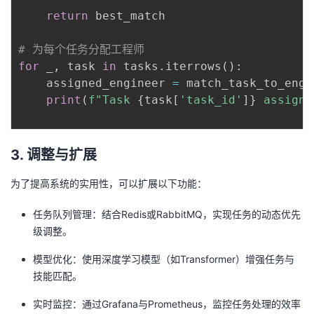
return
 best_match

# 为每个任务分配工程师
for
 _
,
 task 
in
 tasks
.
iterrows
(
)
:
    assigned_engineer 
=
 match_task_to_engi
print
(
f"Task 
{
task
[
'task_id'
]
}
 assigne
3. 调整与扩展
为了提高系统的实用性，可以扩展以下功能：
任务队列管理：结合Redis或RabbitMQ，实现任务的动态优先
级调整。
模型优化：使用深度学习模型（如Transformer）增强任务与
技能匹配。
实时监控：通过Grafana与Prometheus，监控任务处理的效率