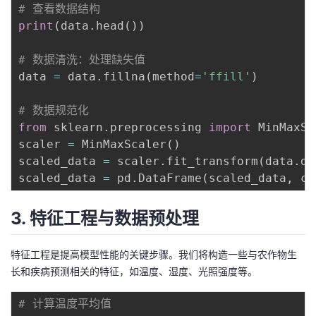
持
建
# 查看数据结构
证
实
的
print
(
data
.
head
(
)
)
议
验
收
# 数据清洗：处理缺失值
data 
=
 data
.
fillna
(
method
=
'ffill'
)
藏
# 数据规范化
from
 sklearn
.
preprocessing 
import
 MinMaxSc
scaler 
=
 MinMaxScaler
(
)
scaled_data 
=
 scaler
.
fit_transform
(
data
.
dr
scaled_data 
=
 pd
.
DataFrame
(
scaled_data
,
 co
3. 特征工程与数据预处理
特征工程是提高模型性能的关键步骤。我们将构造一些与农作物生
长和疾病预测相关的特征，如温度、湿度、光照强度等。
# 计算温度平均值