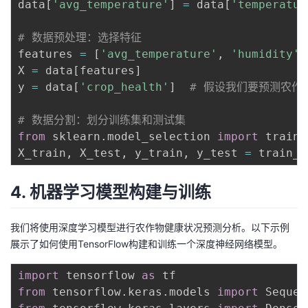
data
[
'avg_temperature'
]
=
 data
[
'temperatur
# 数据预处理：选择特征
features 
=
[
'avg_temperature'
,
'humidity'
,
X 
=
 data
[
features
]
y 
=
 data
[
'crop_health'
]
# 假设我们要预测农作
# 数据分割：划分训练集和测试集
from
 sklearn
.
model_selection 
import
 train_
X_train
,
 X_test
,
 y_train
,
 y_test 
=
 train_t
4. 机器学习模型构建与训练
我们将使用深度学习模型进行农作物健康状况预测分析。以下示例
展示了如何使用TensorFlow构建和训练一个深度神经网络模型。
import
 tensorflow 
as
from
 tensorflow
.
keras
.
models 
import