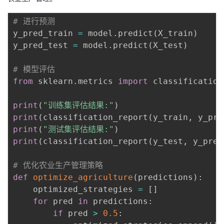
# 进行预测
y_pred_train 
=
 model
.
predict
(
X_train
)
y_pred_test 
=
 model
.
predict
(
X_test
)
# 模型评估
from
 sklearn
.
metrics 
import
 classification
print
(
"训练集评估结果:"
)
print
(
classification_report
(
y_train
,
 y_pre
print
(
"测试集评估结果:"
)
print
(
classification_report
(
y_test
,
 y_pred
# 优化农业生产管理策略
def
optimize_agriculture
(
predictions
)
:
    optimized_strategies 
=
[
]
for
 pred 
in
 predictions
:
if
 pred 
>
0.5
: