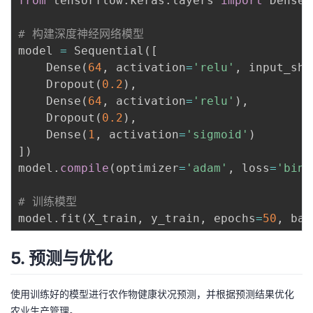
from
 tensorflow
.
keras
.
layers 
import
 Dense
,
# 构建深度神经网络模型
model 
=
 Sequential
(
[
    Dense
(
64
,
 activation
=
'relu'
,
 input_sha
    Dropout
(
0.2
)
,
    Dense
(
64
,
 activation
=
'relu'
)
,
    Dropout
(
0.2
)
,
    Dense
(
1
,
 activation
=
'sigmoid'
)
]
)
model
.
compile
(
optimizer
=
'adam'
,
 loss
=
'bina
# 训练模型
model
.
fit
(
X_train
,
 y_train
,
 epochs
=
50
,
 bat
5. 预测与优化
使用训练好的模型进行农作物健康状况预测，并根据预测结果优化
农业生产管理。