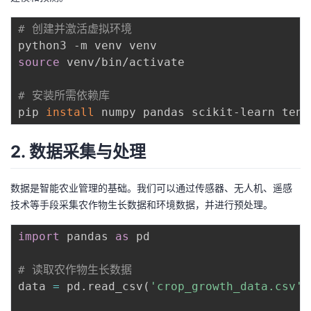
我
注
的
开
# 创建并激活虚拟环境
的
Programs
发
source
 venv/bin/activate

支
者
# 安装所需依赖库
pip 
install
持
学
2. 数据采集与处理
我
堂
的
我
我
数据是智能农业管理的基础。我们可以通过传感器、无人机、遥感
技术等手段采集农作物生长数据和环境数据，并进行预处理。
技
的
的
我
import
 pandas 
as
 pd

术
云
课
的
我
# 读取农作物生长数据
支
声
data 
=
 pd
.
read_csv
(
'crop_growth_data.csv'
)
程
认
的
我