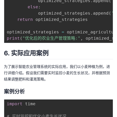
            optimized_strategies
.
append
(
'
else
:
            optimized_strategies
.
append
(
'
return
 optimized_strategies

optimized_strategies 
=
 optimize_agricultur
print
(
"优化后的农业生产管理策略:"
,
 optimized_st
6. 实际应用案例
为了展示智能农业管理系统的实际应用，我们以小麦种植为例，进
行详细介绍。假设我们需要实时监控小麦的生长状况，并根据预测
结果调整肥料和灌溉策略。
案例分析
import
 time

# 实时监控和优化小麦生长状况