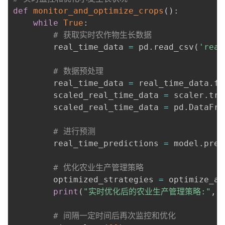
def
monitor_and_optimize_crops
(
)
:
while
True
:
# 获取实时农作物生长数据
        real_time_data 
=
 pd
.
read_csv
(
'real
# 数据预处理
        real_time_data 
=
 real_time_data
.
fi
        scaled_real_time_data 
=
 scaler
.
tra
        scaled_real_time_data 
=
 pd
.
DataFra
# 进行预测
        real_time_predictions 
=
 model
.
pred
# 优化农业生产管理策略
        optimized_strategies 
=
 optimize_ag
print
(
"实时优化后的农业生产管理策略:"
,
 
# 间隔一定时间后再次监控和优化