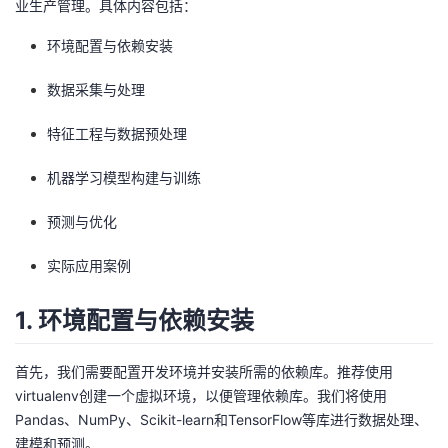
业生产管理。具体内容包括：
者
环境配置与依赖安装
我
数据采集与处理
的
我
特征工程与数据预处理
机器学习模型构建与训练
博
的
我
预测与优化
客
论
的
我
实际应用案例
坛
圈
的
我
1. 环境配置与依赖安装
子
直
的
我
我
播
活
的
首先，我们需要配置开发环境并安装所需的依赖库。推荐使用
virtualenv创建一个虚拟环境，以便管理依赖库。我们将使用
我
动
关
Pandas、NumPy、Scikit-learn和TensorFlow等库进行数据处理、
的
建模和预测。