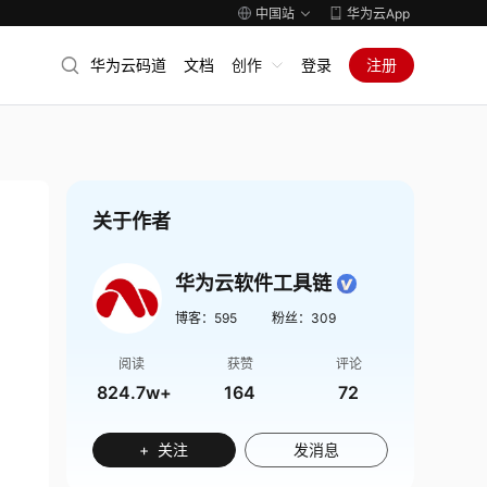
中国站
华为云App
华为云码道
文档
创作
登录
注册
关于作者
华为云软件工具链
博客：
595
粉丝：
309
阅读
获赞
评论
824.7w+
164
72
+ 关注
发消息