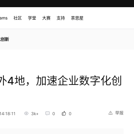
rams
社区
学堂
大赛
支持
茶思屋
化创新
海外4地，加速企业数字化创
举报
4:18:11
3k+
0
0