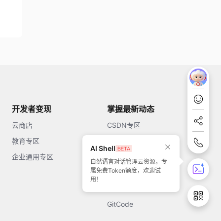
开发者变现
掌握最新动态
云商店
CSDN专区
教育专区
知乎
AI Shell
企业通用专区
开源中国
自然语言对话管理云资源，专
属免费Token额度，欢迎试
51CTO
用！
今日头条
GitCode