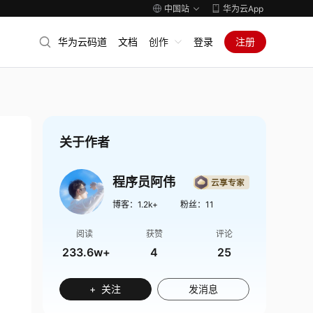
中国站
华为云App
华为云码道
文档
创作
登录
注册
关于作者
程序员阿伟
博客：
1.2k+
粉丝：
11
阅读
获赞
评论
233.6w+
4
25
+ 关注
发消息