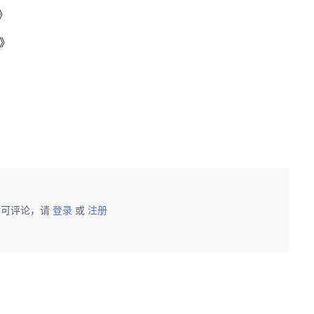
》
法》
后可评论，请
登录
或
注册